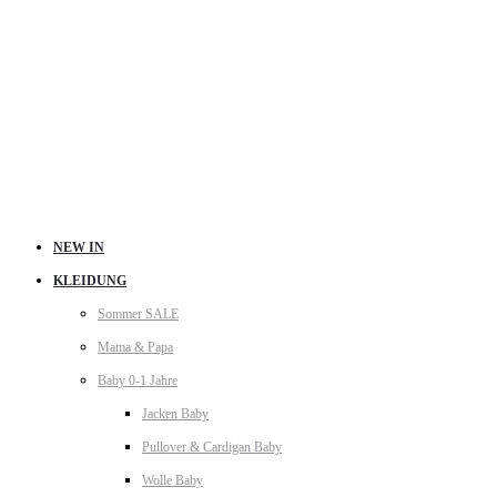
NEW IN
KLEIDUNG
Sommer SALE
Mama & Papa
Baby 0-1 Jahre
Jacken Baby
Pullover & Cardigan Baby
Wolle Baby