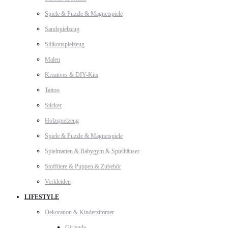
Spiele & Puzzle & Magnetspiele
Sandspielzeug
Silikonspielzeug
Malen
Kreatives & DIY-Kits
Tattoo
Sticker
Holzspielzeug
Spiele & Puzzle & Magnetspiele
Spielmatten & Babygym & Spielhäuser
Stofftiere & Puppen & Zubehör
Verkleiden
LIFESTYLE
Dekoration & Kinderzimmer
Girlande