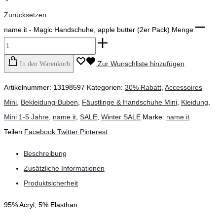
Zurücksetzen
name it - Magic Handschuhe, apple butter (2er Pack) Menge
Zur Wunschliste hinzufügen
In den Warenkorb
Artikelnummer:
13198597
Kategorien:
30% Rabatt
,
Accessoires
Mini
,
Bekleidung-Buben
,
Fäustlinge & Handschuhe Mini
,
Kleidung
,
Mini 1-5 Jahre
,
name it
,
SALE
,
Winter SALE
Marke:
name it
Teilen
Facebook
Twitter
Pinterest
Beschreibung
Zusätzliche Informationen
Produktsicherheit
95% Acryl, 5% Elasthan