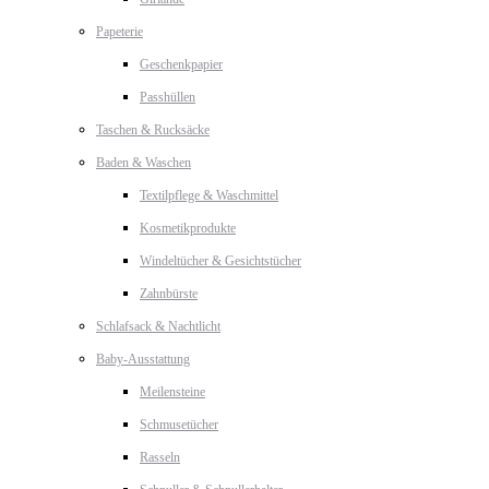
Papeterie
Geschenkpapier
Passhüllen
Taschen & Rucksäcke
Baden & Waschen
Textilpflege & Waschmittel
Kosmetikprodukte
Windeltücher & Gesichtstücher
Zahnbürste
Schlafsack & Nachtlicht
Baby-Ausstattung
Meilensteine
Schmusetücher
Rasseln