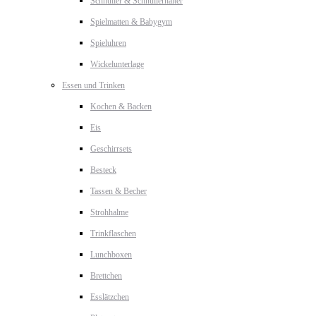
Schnuller & Schnullerhalter
Spielmatten & Babygym
Spieluhren
Wickelunterlage
Essen und Trinken
Kochen & Backen
Eis
Geschirrsets
Besteck
Tassen & Becher
Strohhalme
Trinkflaschen
Lunchboxen
Brettchen
Esslätzchen