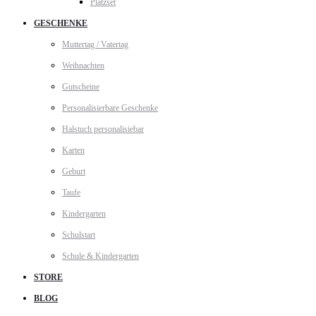
Platzset
GESCHENKE
Muttertag / Vatertag
Weihnachten
Gutscheine
Personalisierbare Geschenke
Halstuch personalisiebar
Karten
Geburt
Taufe
Kindergarten
Schulstart
Schule & Kindergarten
STORE
BLOG