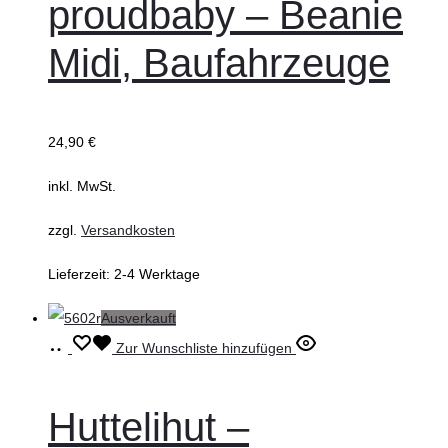
proudbaby – Beanie
mehrere
Midi, Baufahrzeuge
Varianten
auf.
Die
24,90
€
Optionen
können
inkl. MwSt.
auf
zzgl.
Versandkosten
der
Produktseite
Lieferzeit:
2-4 Werktage
gewählt
Ausverkauft
werden
Ausführung
Dieses
Zur Wunschliste hinzufügen
wählen
Produkt
weist
Huttelihut –
mehrere