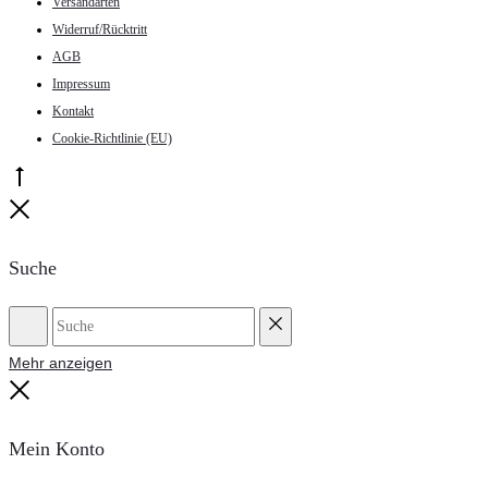
Versandarten
Widerruf/Rücktritt
AGB
Impressum
Kontakt
Cookie-Richtlinie (EU)
Go
to
Close
top
Suche
Suche
Reset
Mehr anzeigen
Close
Mein Konto