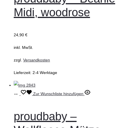
mehrere
Midi, woodrose
Varianten
auf.
Die
24,90
€
Optionen
können
inkl. MwSt.
auf
zzgl.
Versandkosten
der
Produktseite
Lieferzeit:
2-4 Werktage
gewählt
werden
Ausführung
Dieses
Zur Wunschliste hinzufügen
wählen
Produkt
weist
proudbaby –
mehrere
Varianten