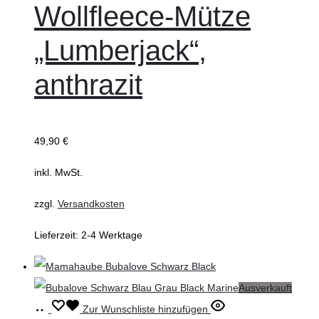
Wollfleece-Mütze
Varianten
auf.
„Lumberjack“,
Die
anthrazit
Optionen
können
auf
der
49,90
€
Produktseite
inkl. MwSt.
gewählt
werden
zzgl.
Versandkosten
Lieferzeit:
2-4 Werktage
Ausverkauft
Weiterlesen
Zur Wunschliste hinzufügen