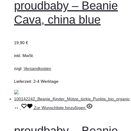
proudbaby – Beanie
mehrere
Cava, china blue
Varianten
auf.
Die
19,90
€
Optionen
können
inkl. MwSt.
auf
zzgl.
Versandkosten
der
Produktseite
Lieferzeit:
2-4 Werktage
gewählt
werden
Ausführung
Dieses
Zur Wunschliste hinzufügen
wählen
Produkt
weist
proudbaby – Beanie