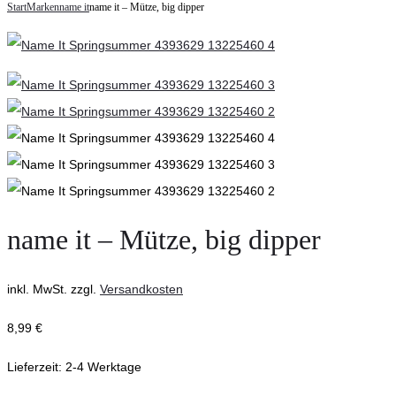
navigation
Start
Marken
name it
name it – Mütze, big dipper
it
–
–
Mütze,
T-
burnished
Shirt
lilac
kurzarm,
jet
stream
name it – Mütze, big dipper
inkl. MwSt.
zzgl.
Versandkosten
8,99
€
Lieferzeit:
2-4 Werktage