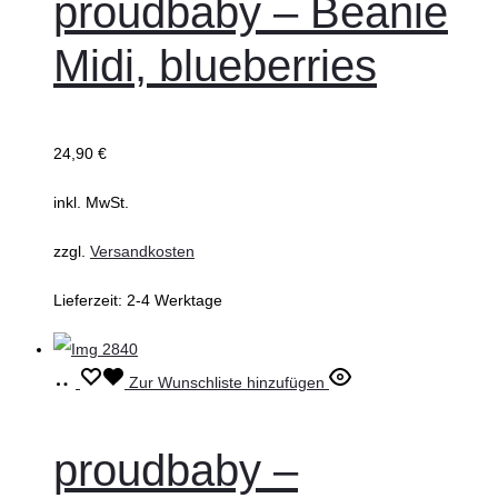
proudbaby – Beanie
mehrere
Midi, blueberries
Varianten
auf.
Die
24,90
€
Optionen
können
inkl. MwSt.
auf
zzgl.
Versandkosten
der
Produktseite
Lieferzeit:
2-4 Werktage
gewählt
werden
Ausführung
Dieses
Zur Wunschliste hinzufügen
wählen
Produkt
weist
proudbaby –
mehrere