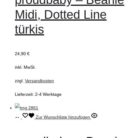
mehrere
Midi, Dotted Line
Varianten
auf.
türkis
Die
Optionen
können
24,90
€
auf
inkl. MwSt.
der
Produktseite
zzgl.
Versandkosten
gewählt
Lieferzeit:
2-4 Werktage
werden
Ausführung
Dieses
Zur Wunschliste hinzufügen
wählen
Produkt
weist