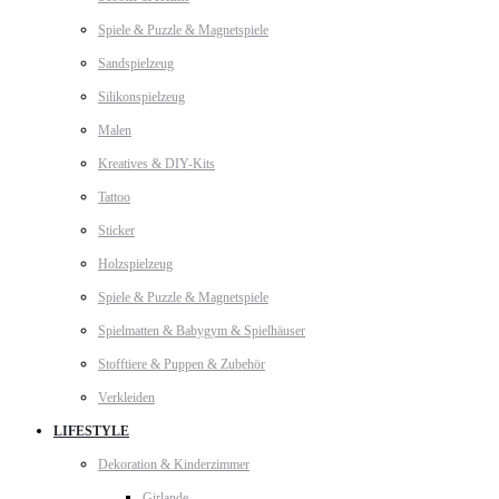
Spiele & Puzzle & Magnetspiele
Sandspielzeug
Silikonspielzeug
Malen
Kreatives & DIY-Kits
Tattoo
Sticker
Holzspielzeug
Spiele & Puzzle & Magnetspiele
Spielmatten & Babygym & Spielhäuser
Stofftiere & Puppen & Zubehör
Verkleiden
LIFESTYLE
Dekoration & Kinderzimmer
Girlande