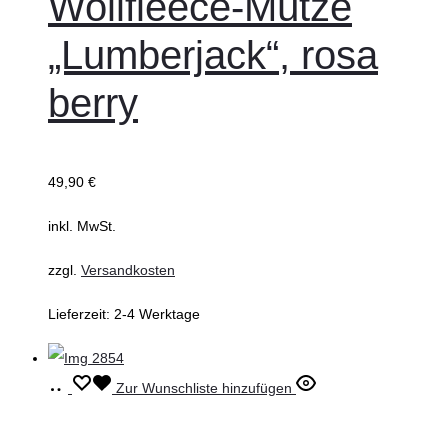
Wollfleece-Mütze
auf.
„Lumberjack“, rosa
Die
berry
Optionen
können
auf
der
49,90
€
Produktseite
inkl. MwSt.
gewählt
werden
zzgl.
Versandkosten
Lieferzeit:
2-4 Werktage
Ausführung
Dieses
Zur Wunschliste hinzufügen
wählen
Produkt
weist