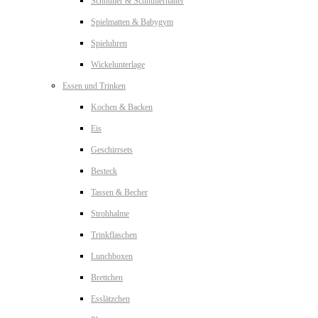
Schnuller & Schnullerhalter
Spielmatten & Babygym
Spieluhren
Wickelunterlage
Essen und Trinken
Kochen & Backen
Eis
Geschirrsets
Besteck
Tassen & Becher
Strohhalme
Trinkflaschen
Lunchboxen
Brettchen
Esslätzchen