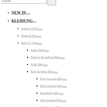
Suche
nach:
NEW IN
Toggle
KLEIDUNG
Toggle
Sommer SALE
Toggle
Mama & Papa
Toggle
Baby 0-1 Jahre
Toggle
Jacken Baby
Toggle
Pullover & Cardigan Baby
Toggle
Wolle Baby
Toggle
Body & Shirts Baby
Toggle
Body kurzarm Baby
Toggle
Body langarm Baby
Toggle
Hemdbody Baby
Toggle
Shirt kurzarm Baby
Toggle