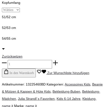
Kopfumfang
51/52 cm
52/53 cm
54/55 cm
Zurücksetzen
name
it
Zur Wunschliste hinzufügen
In den Warenkorb
-
Artikelnummer:
13225460BD
Kategorien:
Accessoires Kids
,
Beanie
Mütze,
& Mützen & Kappen & Hüte Kids
,
Bekleidung-Buben
,
Bekleidung-
big
Mädchen
,
Julia Strandl´s Favoriten
,
Kids 6-14 Jahre
,
Kleidung
,
dipper
name it
Marke:
name it
Menge