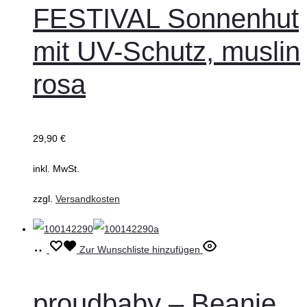
FESTIVAL Sonnenhut
Varianten
auf.
mit UV-Schutz, muslin
Die
rosa
Optionen
können
auf
der
29,90
€
Produktseite
inkl. MwSt.
gewählt
werden
zzgl.
Versandkosten
Ausführung
Dieses
Zur Wunschliste hinzufügen
wählen
Produkt
weist
proudbaby – Beanie