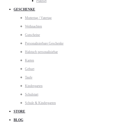
Platzset
GESCHENKE
Muttertag / Vatertag
Weihnachten
Gutscheine
Personalisierbare Geschenke
Halstuch personalisiebar
Karten
Geburt
Taufe
Kindergarten
Schulstart
Schule & Kindergarten
STORE
BLOG