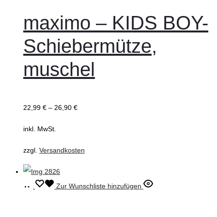
weist
maximo – KIDS BOY-
mehrere
Schiebermütze,
Varianten
auf.
muschel
Die
Optionen
können
22,99
€
–
26,90
€
auf
inkl. MwSt.
der
Produktseite
zzgl.
Versandkosten
gewählt
werden
Ausführung
Dieses
Zur Wunschliste hinzufügen
wählen
Produkt
weist