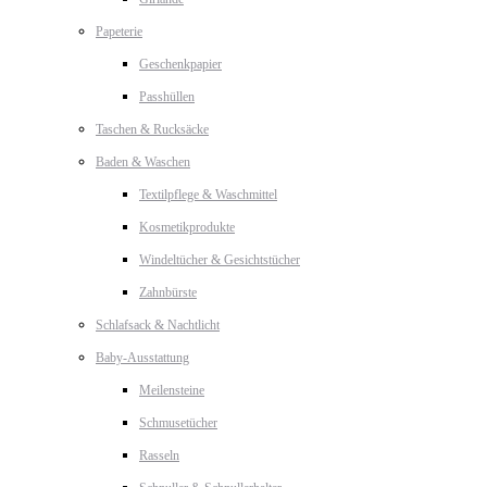
Papeterie
Geschenkpapier
Passhüllen
Taschen & Rucksäcke
Baden & Waschen
Textilpflege & Waschmittel
Kosmetikprodukte
Windeltücher & Gesichtstücher
Zahnbürste
Schlafsack & Nachtlicht
Baby-Ausstattung
Meilensteine
Schmusetücher
Rasseln