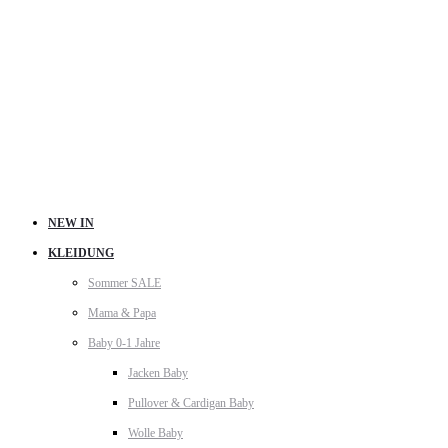
NEW IN
KLEIDUNG
Sommer SALE
Mama & Papa
Baby 0-1 Jahre
Jacken Baby
Pullover & Cardigan Baby
Wolle Baby