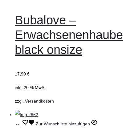
Bubalove –
Erwachsenenhaube
black onsize
17,90
€
inkl. 20 % MwSt.
zzgl.
Versandkosten
Ausführung
Dieses
Zur Wunschliste hinzufügen
wählen
Produkt