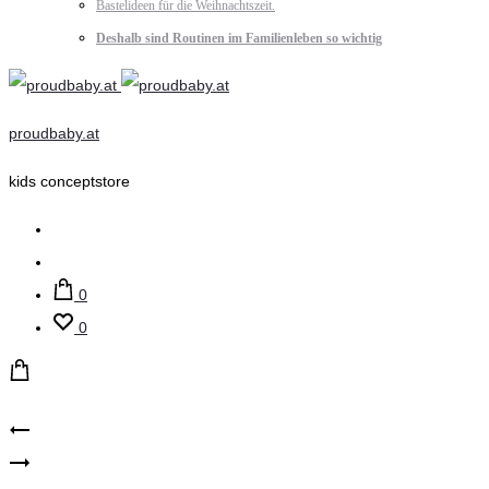
Bastelideen für die Weihnachtszeit.
Deshalb sind Routinen im Familienleben so wichtig
proudbaby.at
kids conceptstore
Suche
Account
0
0
Product
name
name
it