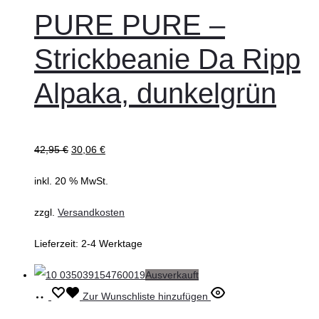
Warenkorb
PURE PURE –
Strickbeanie Da Ripp
Alpaka, dunkelgrün
42,95
€
30,06
€
inkl. 20 % MwSt.
zzgl.
Versandkosten
Lieferzeit:
2-4 Werktage
Ausverkauft
Ausführung
Dieses
Zur Wunschliste hinzufügen
wählen
Produkt