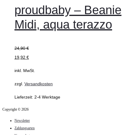
weist
proudbaby – Beanie
mehrere
Midi, aqua terazzo
Varianten
auf.
Die
24,90
€
Optionen
19,92
€
können
auf
inkl. MwSt.
der
zzgl.
Versandkosten
Produktseite
gewählt
Lieferzeit:
2-4 Werktage
werden
Copyright © 2026
Newsletter
Zahlungsarten