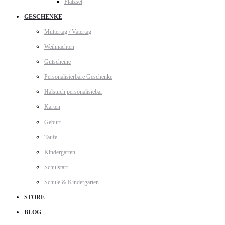
Platzset
GESCHENKE
Muttertag / Vatertag
Weihnachten
Gutscheine
Personalisierbare Geschenke
Halstuch personalisiebar
Karten
Geburt
Taufe
Kindergarten
Schulstart
Schule & Kindergarten
STORE
BLOG