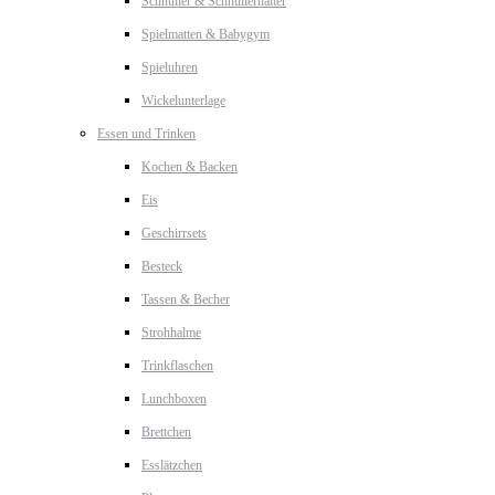
Schnuller & Schnullerhalter
Spielmatten & Babygym
Spieluhren
Wickelunterlage
Essen und Trinken
Kochen & Backen
Eis
Geschirrsets
Besteck
Tassen & Becher
Strohhalme
Trinkflaschen
Lunchboxen
Brettchen
Esslätzchen