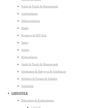
Spiele & Puzzle & Magnetspiele
Sandspielzeug
Silikonspielzeug
Malen
Kreatives & DIY-Kits
Tattoo
Sticker
Holzspielzeug
Spiele & Puzzle & Magnetspiele
Spielmatten & Babygym & Spielhäuser
Stofftiere & Puppen & Zubehör
Verkleiden
LIFESTYLE
Dekoration & Kinderzimmer
Girlande