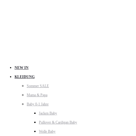
NEW IN
KLEIDUNG
Sommer SALE
Mama & Papa
Baby 0-1 Jahre
Jacken Baby
Pullover & Cardigan Baby
Wolle Baby