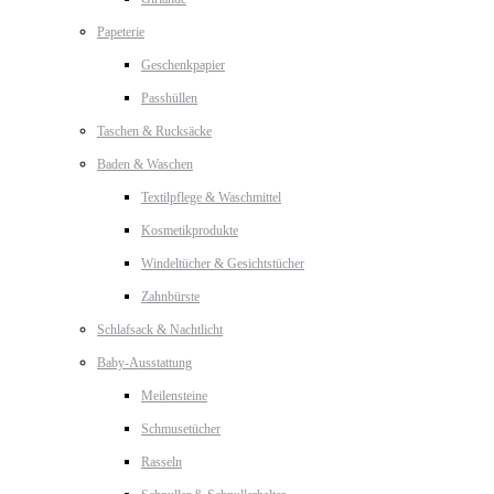
Papeterie
Geschenkpapier
Passhüllen
Taschen & Rucksäcke
Baden & Waschen
Textilpflege & Waschmittel
Kosmetikprodukte
Windeltücher & Gesichtstücher
Zahnbürste
Schlafsack & Nachtlicht
Baby-Ausstattung
Meilensteine
Schmusetücher
Rasseln