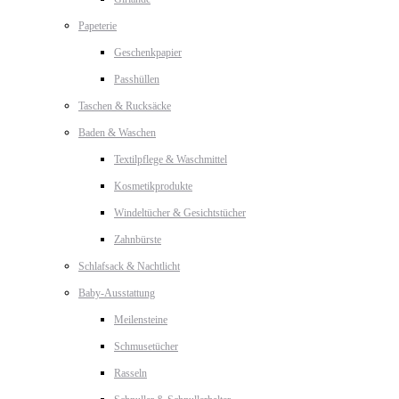
Papeterie
Geschenkpapier
Passhüllen
Taschen & Rucksäcke
Baden & Waschen
Textilpflege & Waschmittel
Kosmetikprodukte
Windeltücher & Gesichtstücher
Zahnbürste
Schlafsack & Nachtlicht
Baby-Ausstattung
Meilensteine
Schmusetücher
Rasseln