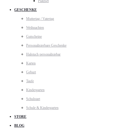
Platzset
GESCHENKE
Muttertag / Vatertag
Weihnachten
Gutscheine
Personalisierbare Geschenke
Halstuch personalisiebar
Karten
Geburt
Taufe
Kindergarten
Schulstart
Schule & Kindergarten
STORE
BLOG