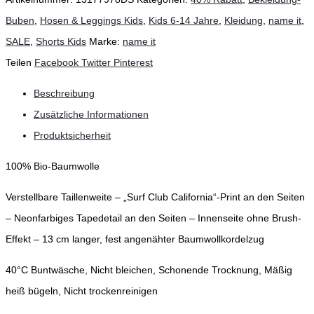
Buben
,
Hosen & Leggings Kids
,
Kids 6-14 Jahre
,
Kleidung
,
name it
,
SALE
,
Shorts Kids
Marke:
name it
Teilen
Facebook
Twitter
Pinterest
Beschreibung
Zusätzliche Informationen
Produktsicherheit
100% Bio-Baumwolle
Verstellbare Taillenweite – „Surf Club California“-Print an den Seiten
– Neonfarbiges Tapedetail an den Seiten – Innenseite ohne Brush-
Effekt – 13 cm langer, fest angenähter Baumwollkordelzug
40°C Buntwäsche, Nicht bleichen, Schonende Trocknung, Mäßig
heiß bügeln, Nicht trockenreinigen