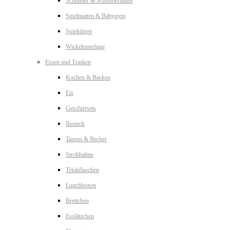
Schnuller & Schnullerhalter
Spielmatten & Babygym
Spieluhren
Wickelunterlage
Essen und Trinken
Kochen & Backen
Eis
Geschirrsets
Besteck
Tassen & Becher
Strohhalme
Trinkflaschen
Lunchboxen
Brettchen
Esslätzchen