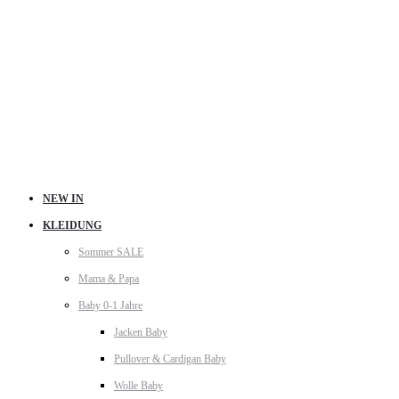
NEW IN
KLEIDUNG
Sommer SALE
Mama & Papa
Baby 0-1 Jahre
Jacken Baby
Pullover & Cardigan Baby
Wolle Baby