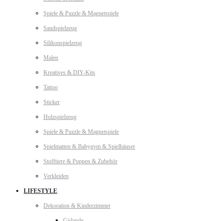
Spiele & Puzzle & Magnetspiele
Sandspielzeug
Silikonspielzeug
Malen
Kreatives & DIY-Kits
Tattoo
Sticker
Holzspielzeug
Spiele & Puzzle & Magnetspiele
Spielmatten & Babygym & Spielhäuser
Stofftiere & Puppen & Zubehör
Verkleiden
LIFESTYLE
Dekoration & Kinderzimmer
Girlande