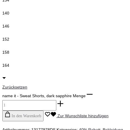
134
140
146
152
158
164
Zurücksetzen
name it - Sweat Shorts, dark sapphire Menge
Zur Wunschliste hinzufügen
In den Warenkorb
Artikelnummer:
13177978DS
Kategorien:
40% Rabatt
,
Bekleidung-