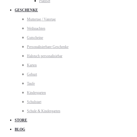
Platzset
GESCHENKE
Muttertag / Vatertag
Weihnachten
Gutscheine
Personalisierbare Geschenke
Halstuch personalisiebar
Karten
Geburt
Taufe
Kindergarten
Schulstart
Schule & Kindergarten
STORE
BLOG