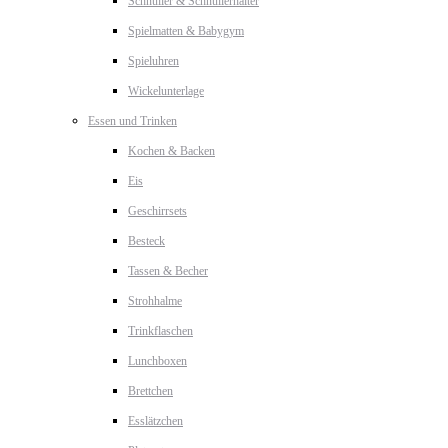
Schnuller & Schnullerhalter
Spielmatten & Babygym
Spieluhren
Wickelunterlage
Essen und Trinken
Kochen & Backen
Eis
Geschirrsets
Besteck
Tassen & Becher
Strohhalme
Trinkflaschen
Lunchboxen
Brettchen
Esslätzchen