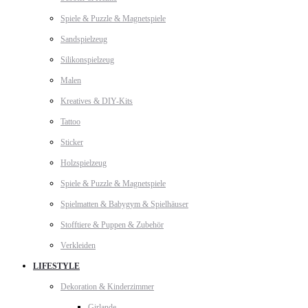
Spiele & Puzzle & Magnetspiele
Sandspielzeug
Silikonspielzeug
Malen
Kreatives & DIY-Kits
Tattoo
Sticker
Holzspielzeug
Spiele & Puzzle & Magnetspiele
Spielmatten & Babygym & Spielhäuser
Stofftiere & Puppen & Zubehör
Verkleiden
LIFESTYLE
Dekoration & Kinderzimmer
Girlande