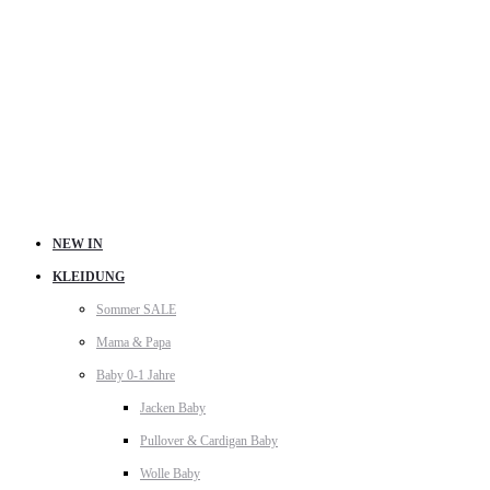
NEW IN
KLEIDUNG
Sommer SALE
Mama & Papa
Baby 0-1 Jahre
Jacken Baby
Pullover & Cardigan Baby
Wolle Baby