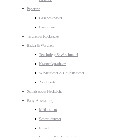
Papeterie
Geschenkpapier
Passhüllen
Taschen & Rucksäcke
Baden & Waschen
Textilpflege & Waschmittel
Kosmetikprodukte
Windeltücher & Gesichtstücher
Zahnbürste
Schlafsack & Nachtlicht
Baby-Ausstattung
Meilensteine
Schmusetücher
Rasseln