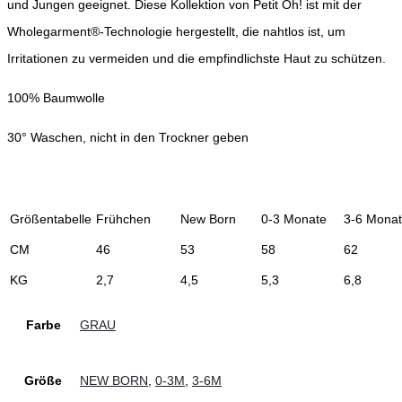
und Jungen geeignet. Diese Kollektion von Petit Oh! ist mit der
Wholegarment®-Technologie hergestellt, die nahtlos ist, um
Irritationen zu vermeiden und die empfindlichste Haut zu schützen.
100% Baumwolle
30° Waschen, nicht in den Trockner geben
Größentabelle
Frühchen
New Born
0-3 Monate
3-6 Mona
CM
46
53
58
62
KG
2,7
4,5
5,3
6,8
Farbe
GRAU
Größe
NEW BORN
,
0-3M
,
3-6M