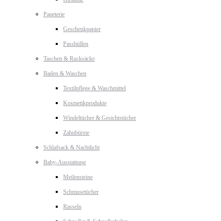
Papeterie
Geschenkpapier
Passhüllen
Taschen & Rucksäcke
Baden & Waschen
Textilpflege & Waschmittel
Kosmetikprodukte
Windeltücher & Gesichtstücher
Zahnbürste
Schlafsack & Nachtlicht
Baby-Ausstattung
Meilensteine
Schmusetücher
Rasseln