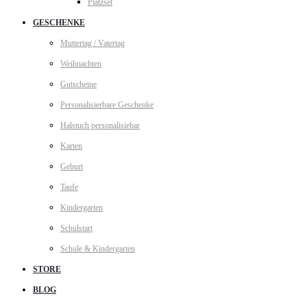
Platzset
GESCHENKE
Muttertag / Vatertag
Weihnachten
Gutscheine
Personalisierbare Geschenke
Halstuch personalisiebar
Karten
Geburt
Taufe
Kindergarten
Schulstart
Schule & Kindergarten
STORE
BLOG