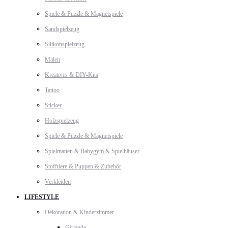
Spiele & Puzzle & Magnetspiele
Sandspielzeug
Silikonspielzeug
Malen
Kreatives & DIY-Kits
Tattoo
Sticker
Holzspielzeug
Spiele & Puzzle & Magnetspiele
Spielmatten & Babygym & Spielhäuser
Stofftiere & Puppen & Zubehör
Verkleiden
LIFESTYLE
Dekoration & Kinderzimmer
Girlande