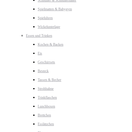
Schnuller & Schnullerhalter
Spielmatten & Babygym
Spieluhren
Wickelunterlage
Essen und Trinken
Kochen & Backen
Eis
Geschirrsets
Besteck
Tassen & Becher
Strohhalme
Trinkflaschen
Lunchboxen
Brettchen
Esslätzchen