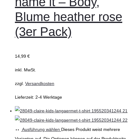
name it – Body,
Blume heather rose
(3er Pack)
14,99
€
inkl. MwSt.
zzgl.
Versandkosten
Lieferzeit:
2-4 Werktage
Ausführung wählen
Dieses Produkt weist mehrere
Varianten auf. Die Optionen können auf der Produktseite