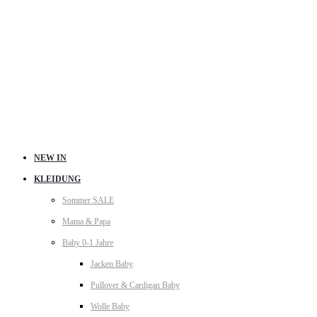
NEW IN
KLEIDUNG
Sommer SALE
Mama & Papa
Baby 0-1 Jahre
Jacken Baby
Pullover & Cardigan Baby
Wolle Baby