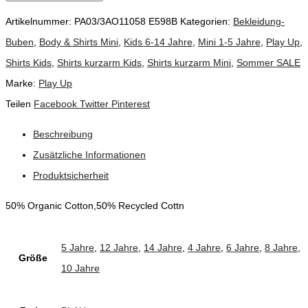
Artikelnummer:
PA03/3AO11058 E598B
Kategorien:
Bekleidung-
Buben
,
Body & Shirts Mini
,
Kids 6-14 Jahre
,
Mini 1-5 Jahre
,
Play Up
,
Shirts Kids
,
Shirts kurzarm Kids
,
Shirts kurzarm Mini
,
Sommer SALE
Marke:
Play Up
Teilen
Facebook
Twitter
Pinterest
Beschreibung
Zusätzliche Informationen
Produktsicherheit
50% Organic Cotton,50% Recycled Cottn
5 Jahre
,
12 Jahre
,
14 Jahre
,
4 Jahre
,
6 Jahre
,
8 Jahre
,
Größe
10 Jahre