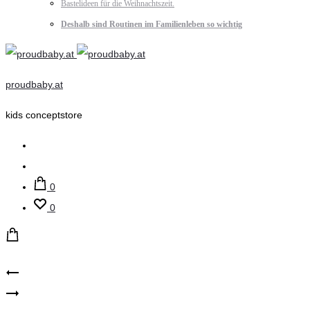
Bastelideen für die Weihnachtszeit.
Deshalb sind Routinen im Familienleben so wichtig
proudbaby.at
kids conceptstore
Suche
Account
0
0
Product
Play
Play
Up