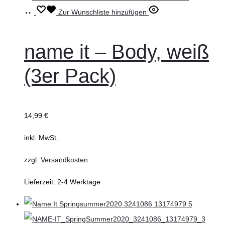
Ausführung
Dieses
Zur Wunschliste hinzufügen
wählen
Produkt
weist
name it – Body, weiß
mehrere
(3er Pack)
Varianten
auf.
Die
14,99
€
Optionen
können
inkl. MwSt.
auf
zzgl.
Versandkosten
der
Produktseite
Lieferzeit:
2-4 Werktage
gewählt
werden