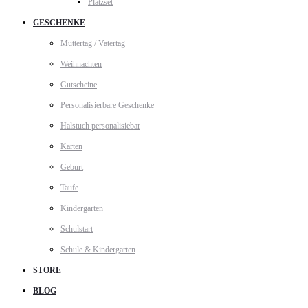
Platzset
GESCHENKE
Muttertag / Vatertag
Weihnachten
Gutscheine
Personalisierbare Geschenke
Halstuch personalisiebar
Karten
Geburt
Taufe
Kindergarten
Schulstart
Schule & Kindergarten
STORE
BLOG