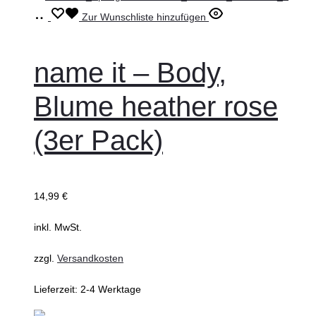
Ausführung
Dieses
Zur Wunschliste hinzufügen
wählen
Produkt
weist
name it – Body,
mehrere
Blume heather rose
Varianten
auf.
(3er Pack)
Die
Optionen
können
14,99
€
auf
inkl. MwSt.
der
Produktseite
zzgl.
Versandkosten
gewählt
Lieferzeit:
2-4 Werktage
werden