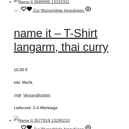
Ausführung
Dieses
Zur Wunschliste hinzufügen
wählen
Produkt
weist
name it – T-Shirt
mehrere
langarm, thai curry
Varianten
auf.
Die
10,00
€
Optionen
können
inkl. MwSt.
auf
zzgl.
Versandkosten
der
Produktseite
Lieferzeit:
2-4 Werktage
gewählt
werden
Ausführung
Dieses
Zur Wunschliste hinzufügen