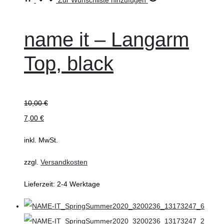
werden
wählen
Produkt
weist
name it – Langarm
mehrere
Top, black
Varianten
auf.
Die
10,00
€
Optionen
7,00
€
können
auf
inkl. MwSt.
der
zzgl.
Versandkosten
Produktseite
gewählt
Lieferzeit:
2-4 Werktage
werden