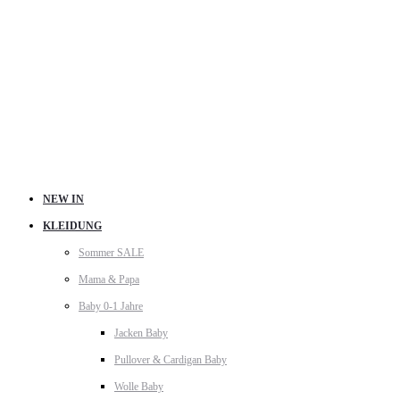
NEW IN
KLEIDUNG
Sommer SALE
Mama & Papa
Baby 0-1 Jahre
Jacken Baby
Pullover & Cardigan Baby
Wolle Baby