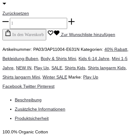
Zurücksetzen
Play
Up
Zur Wunschliste hinzufügen
In den Warenkorb
-
Artikelnummer:
PA03/3AP11004-E631N
Kategorien:
40% Rabatt
,
T-
Bekleidung-Buben
,
Body & Shirts Mini
,
Kids 6-14 Jahre
,
Mini 1-5
Shirt
Jahre
,
NEW IN
,
Play Up
,
SALE
,
Shirts Kids
,
Shirts langarm Kids
,
langarm
Shirts langarm Mini
,
Winter SALE
Marke:
Play Up
Menge
Teilen
Facebook
Twitter
Pinterest
Beschreibung
Zusätzliche Informationen
Produktsicherheit
100.0% Organic Cotton