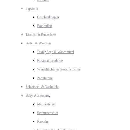
Papeterie
Geschenkpapier
Passhüllen
Taschen & Rucksäcke
Baden & Waschen
Textilpflege & Waschmittel
Kosmetikprodukte
Windeltücher & Gesichtstücher
Zahnbürste
Schlafsack & Nachtlicht
Baby-Ausstattung
Meilensteine
Schmusetücher
Rasseln