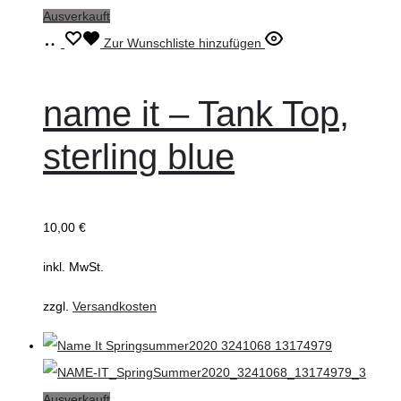
Ausverkauft
Ausführung
Dieses
Zur Wunschliste hinzufügen
wählen
Produkt
weist
name it – Tank Top,
mehrere
sterling blue
Varianten
auf.
Die
10,00
€
Optionen
können
inkl. MwSt.
auf
zzgl.
Versandkosten
der
Produktseite
gewählt
werden
Ausverkauft