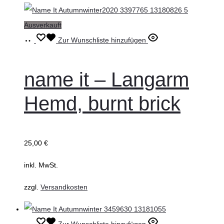
Ausverkauft
Ausführung
Dieses
Zur Wunschliste hinzufügen
wählen
Produkt
weist
name it – Langarm
mehrere
Hemd, burnt brick
Varianten
auf.
Die
25,00
€
Optionen
können
inkl. MwSt.
auf
zzgl.
Versandkosten
der
Produktseite
gewählt
Ausführung
Dieses
Zur Wunschliste hinzufügen