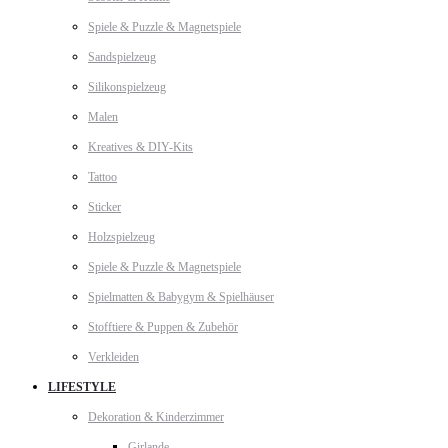
Spiele & Puzzle & Magnetspiele
Sandspielzeug
Silikonspielzeug
Malen
Kreatives & DIY-Kits
Tattoo
Sticker
Holzspielzeug
Spiele & Puzzle & Magnetspiele
Spielmatten & Babygym & Spielhäuser
Stofftiere & Puppen & Zubehör
Verkleiden
LIFESTYLE
Dekoration & Kinderzimmer
Girlande