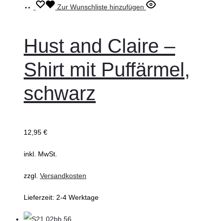
Ausführung
Dieses
Zur Wunschliste hinzufügen
wählen
Produkt
weist
Hust and Claire –
mehrere
Shirt mit Puffärmel,
Varianten
auf.
schwarz
Die
Optionen
können
12,95
€
auf
inkl. MwSt.
der
Produktseite
zzgl.
Versandkosten
gewählt
Lieferzeit:
2-4 Werktage
werden