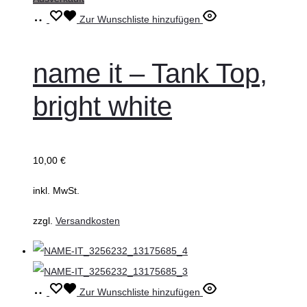
Ausführung
Dieses
Zur Wunschliste hinzufügen
wählen
Produkt
weist
name it – Tank Top,
mehrere
bright white
Varianten
auf.
Die
10,00
€
Optionen
können
inkl. MwSt.
auf
zzgl.
Versandkosten
der
Produktseite
gewählt
werden
Ausführung
Dieses
Zur Wunschliste hinzufügen