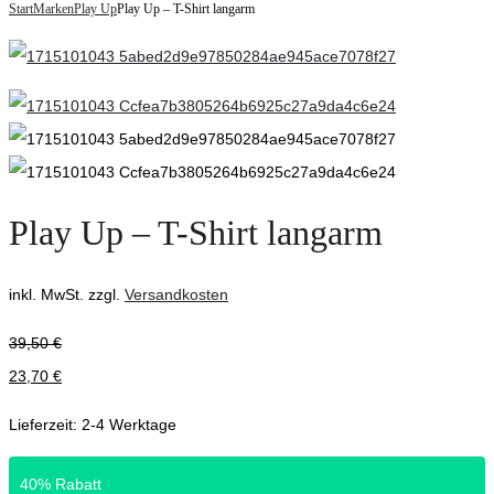
navigation
Start
Marken
Play Up
Play Up – T-Shirt langarm
Up
–
–
T-
Hemd
Shirt
langarm
langarm
Play Up – T-Shirt langarm
inkl. MwSt.
zzgl.
Versandkosten
39,50
€
23,70
€
Lieferzeit:
2-4 Werktage
40% Rabatt