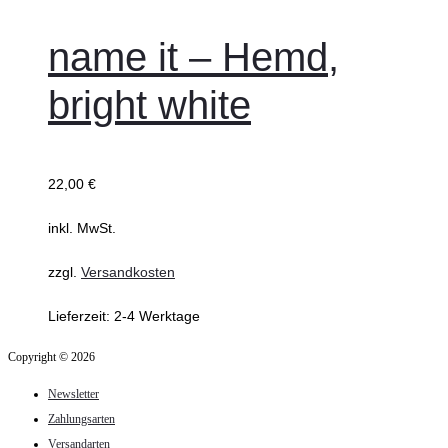
wählen
Produkt
weist
name it – Hemd,
mehrere
bright white
Varianten
auf.
Die
22,00
€
Optionen
können
inkl. MwSt.
auf
zzgl.
Versandkosten
der
Produktseite
Lieferzeit:
2-4 Werktage
gewählt
Copyright © 2026
werden
Newsletter
Zahlungsarten
Versandarten