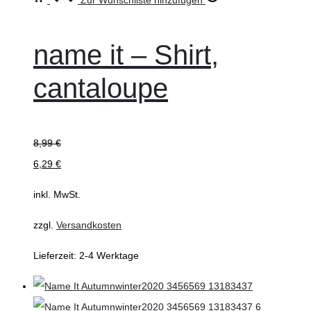
wählen
Produkt
weist
name it – Shirt,
mehrere
cantaloupe
Varianten
auf.
Die
8,99
€
Optionen
6,29
€
können
auf
inkl. MwSt.
der
zzgl.
Versandkosten
Produktseite
gewählt
Lieferzeit:
2-4 Werktage
werden