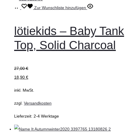
Ausführung
Dieses
Zur Wunschliste hinzufügen
wählen
Produkt
weist
lötiekids – Baby Tank
mehrere
Top, Solid Charcoal
Varianten
auf.
Die
27,00
€
Optionen
18,90
€
können
auf
inkl. MwSt.
der
zzgl.
Versandkosten
Produktseite
gewählt
Lieferzeit:
2-4 Werktage
werden