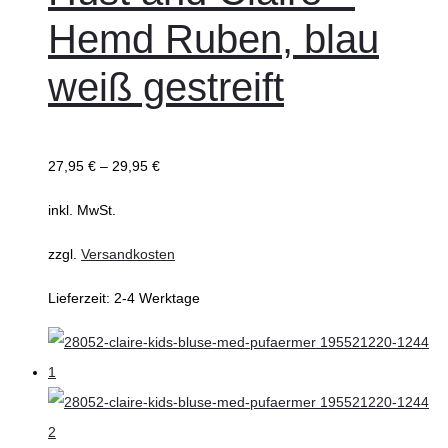
mehrere
Hemd Ruben, blau
Varianten
auf.
weiß gestreift
Die
Optionen
können
27,95
€
–
29,95
€
auf
inkl. MwSt.
der
Produktseite
zzgl.
Versandkosten
gewählt
Lieferzeit:
2-4 Werktage
werden