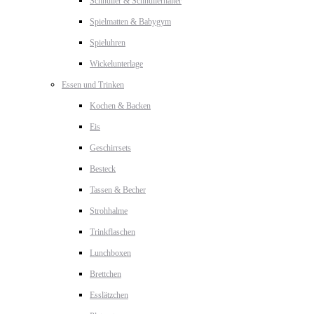
Schnuller & Schnullerhalter
Spielmatten & Babygym
Spieluhren
Wickelunterlage
Essen und Trinken
Kochen & Backen
Eis
Geschirrsets
Besteck
Tassen & Becher
Strohhalme
Trinkflaschen
Lunchboxen
Brettchen
Esslätzchen