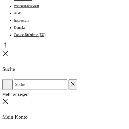
Widerruf/Rücktritt
AGB
Impressum
Kontakt
Cookie-Richtlinie (EU)
Go
to
Close
top
Suche
Suche
Reset
Mehr anzeigen
Close
Mein Konto