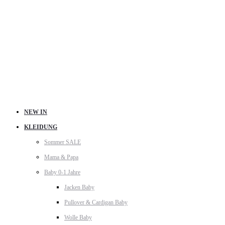
NEW IN
KLEIDUNG
Sommer SALE
Mama & Papa
Baby 0-1 Jahre
Jacken Baby
Pullover & Cardigan Baby
Wolle Baby