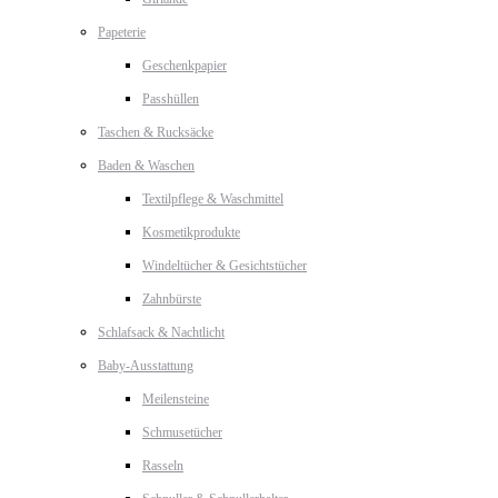
Papeterie
Geschenkpapier
Passhüllen
Taschen & Rucksäcke
Baden & Waschen
Textilpflege & Waschmittel
Kosmetikprodukte
Windeltücher & Gesichtstücher
Zahnbürste
Schlafsack & Nachtlicht
Baby-Ausstattung
Meilensteine
Schmusetücher
Rasseln