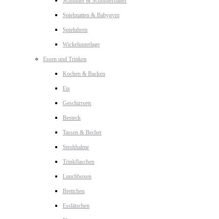
Schnuller & Schnullerhalter
Spielmatten & Babygym
Spieluhren
Wickelunterlage
Essen und Trinken
Kochen & Backen
Eis
Geschirrsets
Besteck
Tassen & Becher
Strohhalme
Trinkflaschen
Lunchboxen
Brettchen
Esslätzchen