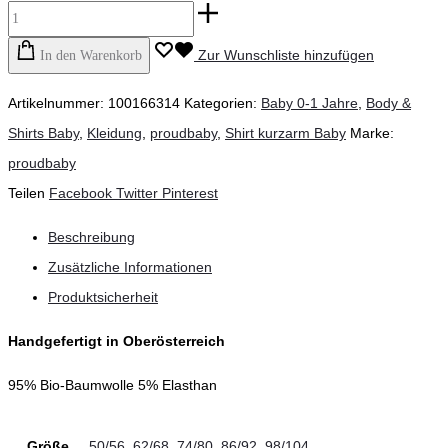
Zur Wunschliste hinzufügen
In den Warenkorb
Artikelnummer:
100166314
Kategorien:
Baby 0-1 Jahre
,
Body &
Shirts Baby
,
Kleidung
,
proudbaby
,
Shirt kurzarm Baby
Marke:
proudbaby
Teilen
Facebook
Twitter
Pinterest
Beschreibung
Zusätzliche Informationen
Produktsicherheit
Handgefertigt in Oberösterreich
95% Bio-Baumwolle 5% Elasthan
Größe
50/56
,
62/68
,
74/80
,
86/92
,
98/104