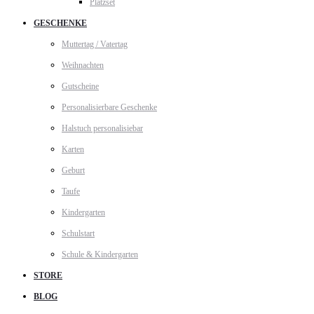
Platzset
GESCHENKE
Muttertag / Vatertag
Weihnachten
Gutscheine
Personalisierbare Geschenke
Halstuch personalisiebar
Karten
Geburt
Taufe
Kindergarten
Schulstart
Schule & Kindergarten
STORE
BLOG