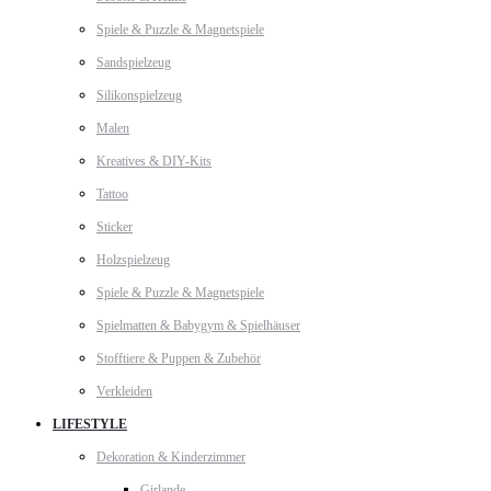
Spiele & Puzzle & Magnetspiele
Sandspielzeug
Silikonspielzeug
Malen
Kreatives & DIY-Kits
Tattoo
Sticker
Holzspielzeug
Spiele & Puzzle & Magnetspiele
Spielmatten & Babygym & Spielhäuser
Stofftiere & Puppen & Zubehör
Verkleiden
LIFESTYLE
Dekoration & Kinderzimmer
Girlande