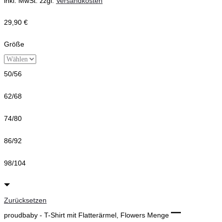
inkl. MwSt.
zzgl.
Versandkosten
29,90
€
Größe
50/56
62/68
74/80
86/92
98/104
Zurücksetzen
proudbaby - T-Shirt mit Flatterärmel, Flowers Menge