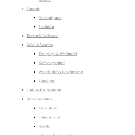
Papeterie
Geschenkpapier
Passhüllen
Taschen & Rucksäcke
Baden & Waschen
Textilpflege & Waschmittel
Kosmetikprodukte
Windeltücher & Gesichtstücher
Zahnbürste
Schlafsack & Nachtlicht
Baby-Ausstattung
Meilensteine
Schmusetücher
Rasseln