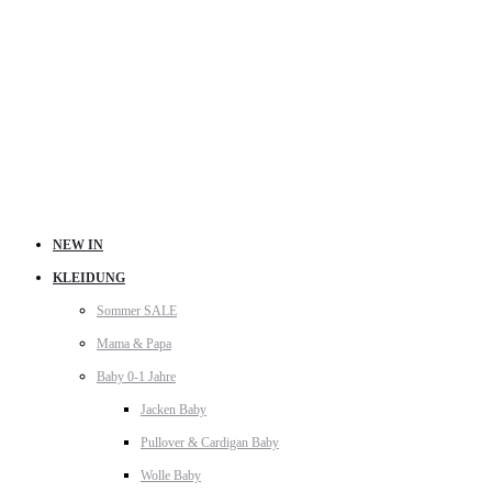
NEW IN
KLEIDUNG
Sommer SALE
Mama & Papa
Baby 0-1 Jahre
Jacken Baby
Pullover & Cardigan Baby
Wolle Baby