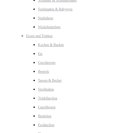
Schnuller & Schnullerhalter
Spielmatten & Babygym
Spieluhren
Wickelunterlage
Essen und Trinken
Kochen & Backen
Eis
Geschirrsets
Besteck
Tassen & Becher
Strohhalme
Trinkflaschen
Lunchboxen
Brettchen
Esslätzchen