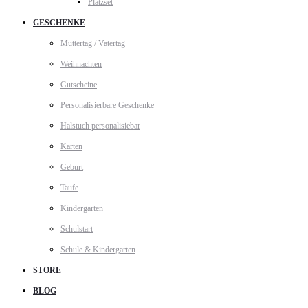
Platzset
GESCHENKE
Muttertag / Vatertag
Weihnachten
Gutscheine
Personalisierbare Geschenke
Halstuch personalisiebar
Karten
Geburt
Taufe
Kindergarten
Schulstart
Schule & Kindergarten
STORE
BLOG