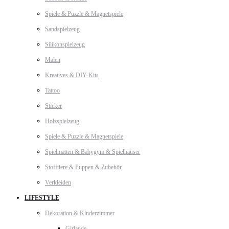
Spiele & Puzzle & Magnetspiele
Sandspielzeug
Silikonspielzeug
Malen
Kreatives & DIY-Kits
Tattoo
Sticker
Holzspielzeug
Spiele & Puzzle & Magnetspiele
Spielmatten & Babygym & Spielhäuser
Stofftiere & Puppen & Zubehör
Verkleiden
LIFESTYLE
Dekoration & Kinderzimmer
Girlande