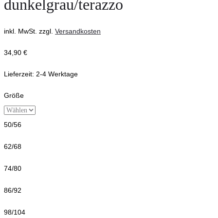
dunkelgrau/terazzo
inkl. MwSt.
zzgl.
Versandkosten
34,90
€
Lieferzeit:
2-4 Werktage
Größe
50/56
62/68
74/80
86/92
98/104