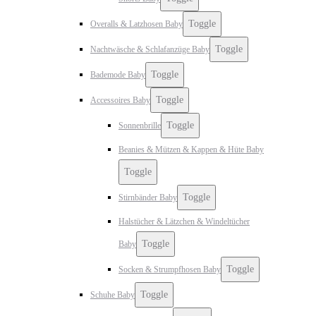
Toggle
Overalls & Latzhosen Baby
Toggle
Nachtwäsche & Schlafanzüge Baby
Toggle
Bademode Baby
Toggle
Accessoires Baby
Toggle
Sonnenbrille
Beanies & Mützen & Kappen & Hüte Baby
Toggle
Toggle
Stirnbänder Baby
Halstücher & Lätzchen & Windeltücher
Toggle
Baby
Toggle
Socken & Strumpfhosen Baby
Toggle
Schuhe Baby