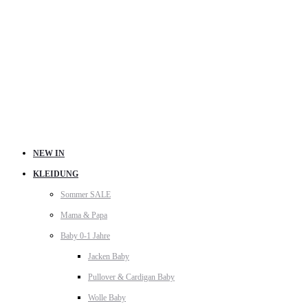
NEW IN
KLEIDUNG
Sommer SALE
Mama & Papa
Baby 0-1 Jahre
Jacken Baby
Pullover & Cardigan Baby
Wolle Baby