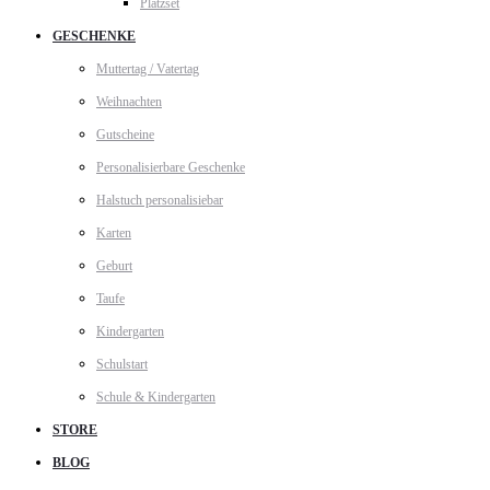
Platzset
GESCHENKE
Muttertag / Vatertag
Weihnachten
Gutscheine
Personalisierbare Geschenke
Halstuch personalisiebar
Karten
Geburt
Taufe
Kindergarten
Schulstart
Schule & Kindergarten
STORE
BLOG