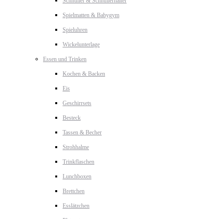
Schnuller & Schnullerhalter
Spielmatten & Babygym
Spieluhren
Wickelunterlage
Essen und Trinken
Kochen & Backen
Eis
Geschirrsets
Besteck
Tassen & Becher
Strohhalme
Trinkflaschen
Lunchboxen
Brettchen
Esslätzchen