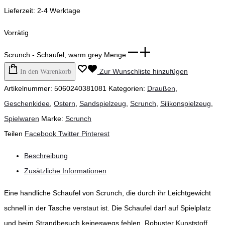
Lieferzeit:
2-4 Werktage
Vorrätig
Scrunch - Schaufel, warm grey Menge
Zur Wunschliste hinzufügen
In den Warenkorb
Artikelnummer:
5060240381081
Kategorien:
Draußen
,
Geschenkidee
,
Ostern
,
Sandspielzeug
,
Scrunch
,
Silikonspielzeug
,
Spielwaren
Marke:
Scrunch
Teilen
Facebook
Twitter
Pinterest
Beschreibung
Zusätzliche Informationen
Eine handliche Schaufel von Scrunch, die durch ihr Leichtgewicht
schnell in der Tasche verstaut ist. Die Schaufel darf auf Spielplatz
und beim Strandbesuch keineswegs fehlen. Robuster Kunststoff