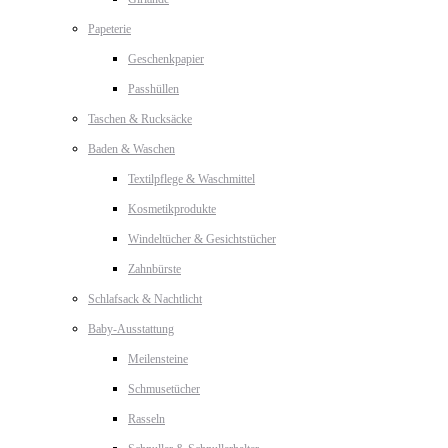
Papeterie
Geschenkpapier
Passhüllen
Taschen & Rucksäcke
Baden & Waschen
Textilpflege & Waschmittel
Kosmetikprodukte
Windeltücher & Gesichtstücher
Zahnbürste
Schlafsack & Nachtlicht
Baby-Ausstattung
Meilensteine
Schmusetücher
Rasseln