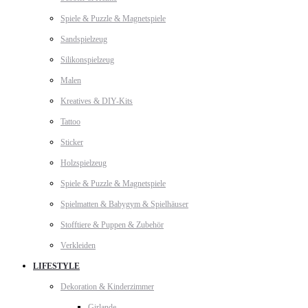
Spiele & Puzzle & Magnetspiele
Sandspielzeug
Silikonspielzeug
Malen
Kreatives & DIY-Kits
Tattoo
Sticker
Holzspielzeug
Spiele & Puzzle & Magnetspiele
Spielmatten & Babygym & Spielhäuser
Stofftiere & Puppen & Zubehör
Verkleiden
LIFESTYLE
Dekoration & Kinderzimmer
Girlande