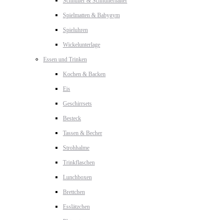
Schnuller & Schnullerhalter
Spielmatten & Babygym
Spieluhren
Wickelunterlage
Essen und Trinken
Kochen & Backen
Eis
Geschirrsets
Besteck
Tassen & Becher
Strohhalme
Trinkflaschen
Lunchboxen
Brettchen
Esslätzchen