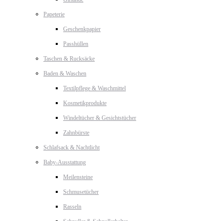
Papeterie
Geschenkpapier
Passhüllen
Taschen & Rucksäcke
Baden & Waschen
Textilpflege & Waschmittel
Kosmetikprodukte
Windeltücher & Gesichtstücher
Zahnbürste
Schlafsack & Nachtlicht
Baby-Ausstattung
Meilensteine
Schmusetücher
Rasseln