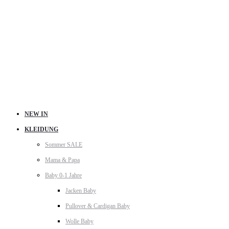
NEW IN
KLEIDUNG
Sommer SALE
Mama & Papa
Baby 0-1 Jahre
Jacken Baby
Pullover & Cardigan Baby
Wolle Baby