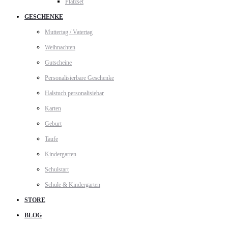
Platzset
GESCHENKE
Muttertag / Vatertag
Weihnachten
Gutscheine
Personalisierbare Geschenke
Halstuch personalisiebar
Karten
Geburt
Taufe
Kindergarten
Schulstart
Schule & Kindergarten
STORE
BLOG