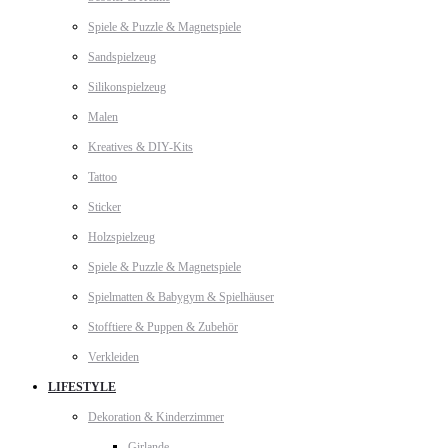
Spiele & Puzzle & Magnetspiele
Sandspielzeug
Silikonspielzeug
Malen
Kreatives & DIY-Kits
Tattoo
Sticker
Holzspielzeug
Spiele & Puzzle & Magnetspiele
Spielmatten & Babygym & Spielhäuser
Stofftiere & Puppen & Zubehör
Verkleiden
LIFESTYLE
Dekoration & Kinderzimmer
Girlande