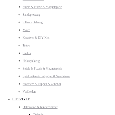
Spiele & Puzzle & Magnetspiele
Sandspielzeug
Silikonspielzeug
Malen
Kreatives & DIY-Kits
Tattoo
Sticker
Holzspielzeug
Spiele & Puzzle & Magnetspiele
Spielmatten & Babygym & Spielhäuser
Stofftiere & Puppen & Zubehör
Verkleiden
LIFESTYLE
Dekoration & Kinderzimmer
Girlande