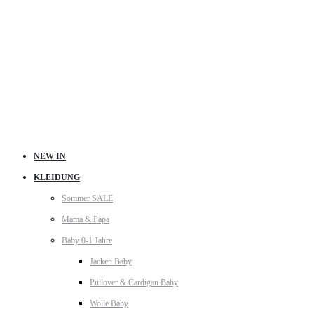
NEW IN
KLEIDUNG
Sommer SALE
Mama & Papa
Baby 0-1 Jahre
Jacken Baby
Pullover & Cardigan Baby
Wolle Baby