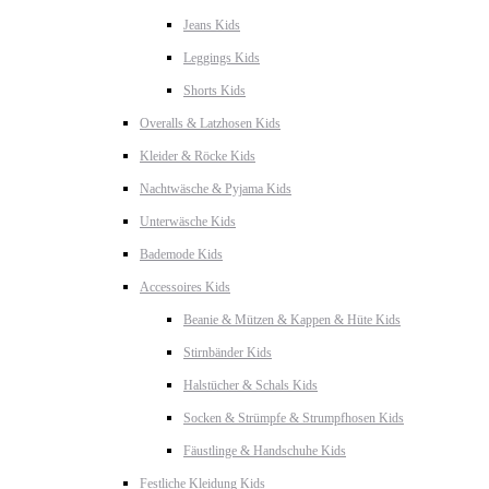
Jeans Kids
Leggings Kids
Shorts Kids
Overalls & Latzhosen Kids
Kleider & Röcke Kids
Nachtwäsche & Pyjama Kids
Unterwäsche Kids
Bademode Kids
Accessoires Kids
Beanie & Mützen & Kappen & Hüte Kids
Stirnbänder Kids
Halstücher & Schals Kids
Socken & Strümpfe & Strumpfhosen Kids
Fäustlinge & Handschuhe Kids
Festliche Kleidung Kids