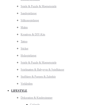
Spiele & Puzzle & Magnetspiele
Sandspielzeug
Silikonspielzeug
Malen
Kreatives & DIY-Kits
Tattoo
Sticker
Holzspielzeug
Spiele & Puzzle & Magnetspiele
Spielmatten & Babygym & Spielhäuser
Stofftiere & Puppen & Zubehör
Verkleiden
LIFESTYLE
Dekoration & Kinderzimmer
Girlande