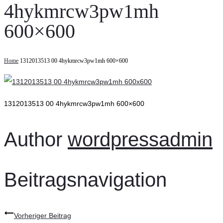
4hykmrcw3pw1mh
600×600
Home
1312013513 00 4hykmrcw3pw1mh 600×600
1312013513 00 4hykmrcw3pw1mh 600×600
Author
wordpressadmin
Beitragsnavigation
Vorheriger Beitrag