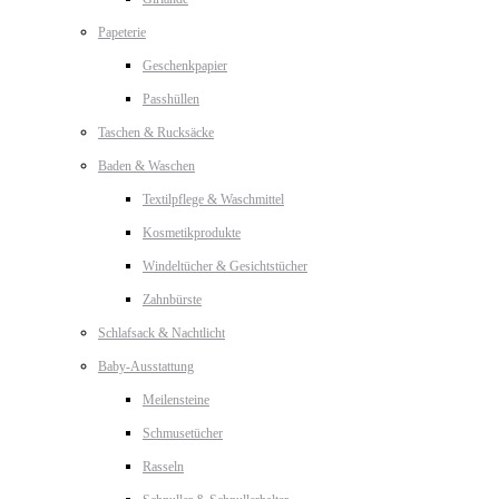
Papeterie
Geschenkpapier
Passhüllen
Taschen & Rucksäcke
Baden & Waschen
Textilpflege & Waschmittel
Kosmetikprodukte
Windeltücher & Gesichtstücher
Zahnbürste
Schlafsack & Nachtlicht
Baby-Ausstattung
Meilensteine
Schmusetücher
Rasseln