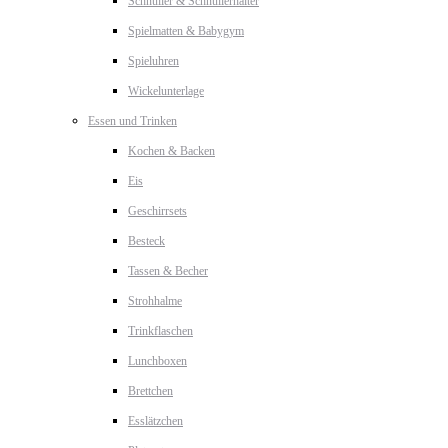
Schnuller & Schnullerhalter
Spielmatten & Babygym
Spieluhren
Wickelunterlage
Essen und Trinken
Kochen & Backen
Eis
Geschirrsets
Besteck
Tassen & Becher
Strohhalme
Trinkflaschen
Lunchboxen
Brettchen
Esslätzchen