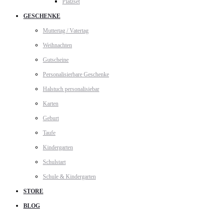
Platzset
GESCHENKE
Muttertag / Vatertag
Weihnachten
Gutscheine
Personalisierbare Geschenke
Halstuch personalisiebar
Karten
Geburt
Taufe
Kindergarten
Schulstart
Schule & Kindergarten
STORE
BLOG