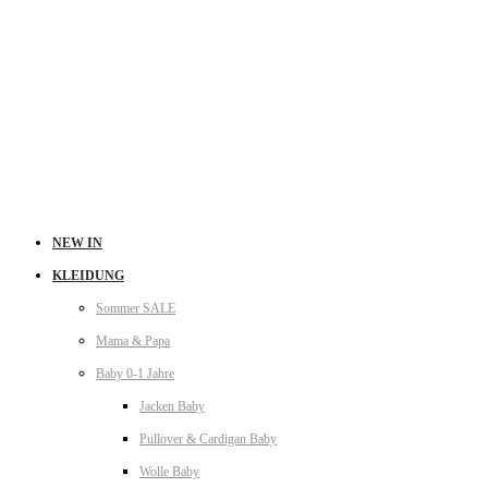
NEW IN
KLEIDUNG
Sommer SALE
Mama & Papa
Baby 0-1 Jahre
Jacken Baby
Pullover & Cardigan Baby
Wolle Baby