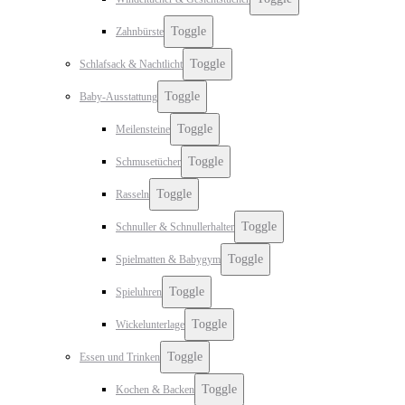
Toggle
Zahnbürste
Toggle
Schlafsack & Nachtlicht
Toggle
Baby-Ausstattung
Toggle
Meilensteine
Toggle
Schmusetücher
Toggle
Rasseln
Toggle
Schnuller & Schnullerhalter
Toggle
Spielmatten & Babygym
Toggle
Spieluhren
Toggle
Wickelunterlage
Toggle
Essen und Trinken
Toggle
Kochen & Backen