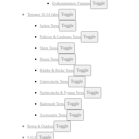
Toggle
Erstkommunion /Firmung
Toggle
Teenager 10-14 Jahre
Toggle
Jacken Teens
Toggle
Pullover & Cardigans Teens
Toggle
Shirts Teens
Toggle
Hosen Teens
Toggle
Kleider & Röcke Teens
Toggle
Unterwäsche Teens
Toggle
Nachtwäsche & Pyjama Teens
Toggle
Bademode Teens
Toggle
Accessoires Teens
Toggle
Regen & Outdoor
Toggle
SALE