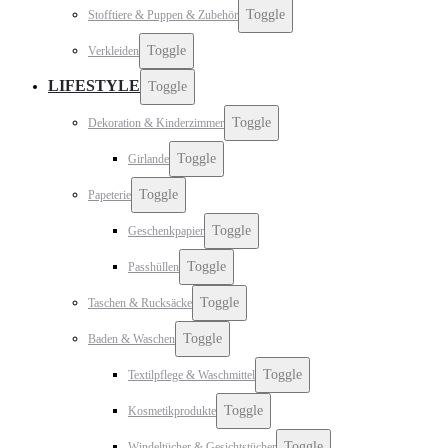
Toggle
Stofftiere & Puppen & Zubehör
Toggle
Verkleiden
LIFESTYLE
Toggle
Toggle
Dekoration & Kinderzimmer
Toggle
Girlande
Toggle
Papeterie
Toggle
Geschenkpapier
Toggle
Passhüllen
Toggle
Taschen & Rucksäcke
Toggle
Baden & Waschen
Toggle
Textilpflege & Waschmittel
Toggle
Kosmetikprodukte
Toggle
Windeltücher & Gesichtstücher