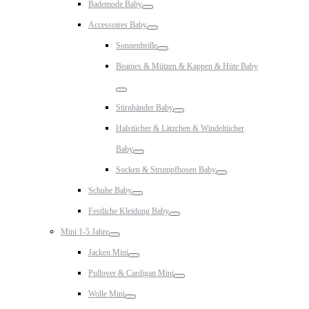
Bademode Baby
Toggle
Accessoires Baby
Toggle
Sonnenbrille
Toggle
Beanies & Mützen & Kappen & Hüte Baby
Toggle
Stirnbänder Baby
Toggle
Halstücher & Lätzchen & Windeltücher
Baby
Toggle
Socken & Strumpfhosen Baby
Toggle
Schuhe Baby
Toggle
Festliche Kleidung Baby
Toggle
Mini 1-5 Jahre
Toggle
Jacken Mini
Toggle
Pullover & Cardigan Mini
Toggle
Wolle Mini
Toggle