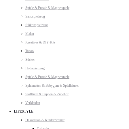
Spiele & Puzzle & Magnetspiele
Sandspielzeug
Silikonspielzeug
Malen
Kreatives & DIY-Kits
Tattoo
Sticker
Holzspielzeug
Spiele & Puzzle & Magnetspiele
Spielmatten & Babygym & Spielhäuser
Stofftiere & Puppen & Zubehör
Verkleiden
LIFESTYLE
Dekoration & Kinderzimmer
Girlande