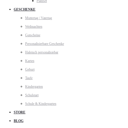
Platzset
GESCHENKE
Muttertag / Vatertag
Weihnachten
Gutscheine
Personalisierbare Geschenke
Halstuch personalisiebar
Karten
Geburt
Taufe
Kindergarten
Schulstart
Schule & Kindergarten
STORE
BLOG