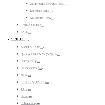
Toggle
Nachtwäsche & Pyjama Teens
Toggle
Bademode Teens
Toggle
Accessoires Teens
Toggle
Regen & Outdoor
Toggle
SALE
Toggle
SPIELE
Toggle
Scooter & Helme
Toggle
Spiele & Puzzle & Magnetspiele
Toggle
Sandspielzeug
Toggle
Silikonspielzeug
Toggle
Malen
Toggle
Kreatives & DIY-Kits
Toggle
Tattoo
Toggle
Sticker
Toggle
Holzspielzeug