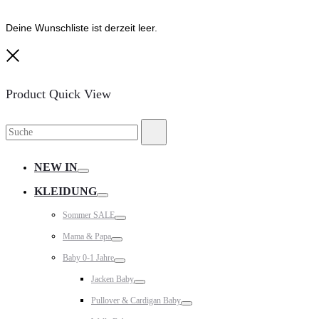
Deine Wunschliste ist derzeit leer.
Close
Product Quick View
Suche
Suche
nach:
NEW IN
Toggle
KLEIDUNG
Toggle
Sommer SALE
Toggle
Mama & Papa
Toggle
Baby 0-1 Jahre
Toggle
Jacken Baby
Toggle
Pullover & Cardigan Baby
Toggle