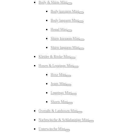
Body & Shirts Mini
Toggle
Body kurzarm Mini
Toggle
Body langarm Mini
Toggle
Hemd Mini
Toggle
Shirts kurzarm Mini
Toggle
Shirts langarm Mini
Toggle
Kleider & Röcke Mini
Toggle
Hosen & Leggings Mini
Toggle
Hose Mini
Toggle
Jeans Mini
Toggle
Leggings Mini
Toggle
Shorts Mini
Toggle
Overalls & Latzhosen Mini
Toggle
Nachtwäsche & Schlafanzüge Mini
Toggle
Unterwäsche Mini
Toggle