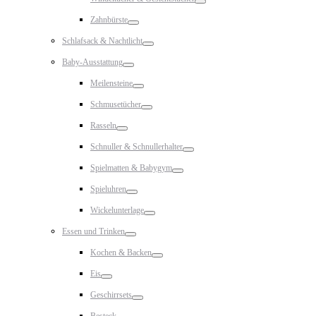
Toggle
Zahnbürste
Toggle
Schlafsack & Nachtlicht
Toggle
Baby-Ausstattung
Toggle
Meilensteine
Toggle
Schmusetücher
Toggle
Rasseln
Toggle
Schnuller & Schnullerhalter
Toggle
Spielmatten & Babygym
Toggle
Spieluhren
Toggle
Wickelunterlage
Toggle
Essen und Trinken
Toggle
Kochen & Backen
Toggle
Eis
Toggle
Geschirrsets
Toggle
Besteck