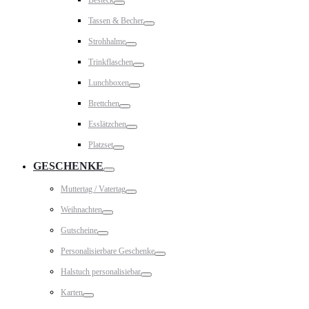
Toggle
Tassen & Becher
Toggle
Strohhalme
Toggle
Trinkflaschen
Toggle
Lunchboxen
Toggle
Brettchen
Toggle
Esslätzchen
Toggle
Platzset
Toggle
GESCHENKE
Toggle
Muttertag / Vatertag
Toggle
Weihnachten
Toggle
Gutscheine
Toggle
Personalisierbare Geschenke
Toggle
Halstuch personalisiebar
Toggle
Karten
Toggle