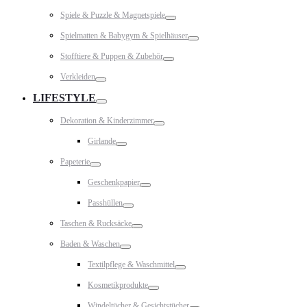
Toggle
Spiele & Puzzle & Magnetspiele
Toggle
Spielmatten & Babygym & Spielhäuser
Toggle
Stofftiere & Puppen & Zubehör
Toggle
Verkleiden
Toggle
LIFESTYLE
Toggle
Dekoration & Kinderzimmer
Toggle
Girlande
Toggle
Papeterie
Toggle
Geschenkpapier
Toggle
Passhüllen
Toggle
Taschen & Rucksäcke
Toggle
Baden & Waschen
Toggle
Textilpflege & Waschmittel
Toggle
Kosmetikprodukte
Toggle
Windeltücher & Gesichtstücher