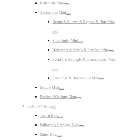
Bademode Mini
Toggle
Accessoires Mini
Toggle
Beanie & Mützen & Kappen & Hüte Mini
Toggle
Stirnbänder Mini
Toggle
Halstücher & Schals & Lätzchen Mini
Toggle
Socken & Strümpfe & Strumpfhosen Mini
Toggle
Fäustlinge & Handschuhe Mini
Toggle
Schuhe Mini
Toggle
Festliche Kleidung Mini
Toggle
Kids 6-14 Jahre
Toggle
Jacken Kids
Toggle
Pullover & Cardigan Kids
Toggle
Shirts Kids
Toggle