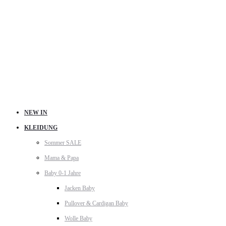
NEW IN
KLEIDUNG
Sommer SALE
Mama & Papa
Baby 0-1 Jahre
Jacken Baby
Pullover & Cardigan Baby
Wolle Baby