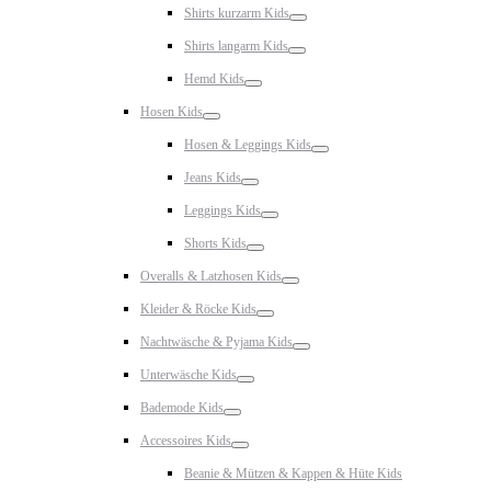
Shirts kurzarm Kids
Toggle
Shirts langarm Kids
Toggle
Hemd Kids
Toggle
Hosen Kids
Toggle
Hosen & Leggings Kids
Toggle
Jeans Kids
Toggle
Leggings Kids
Toggle
Shorts Kids
Toggle
Overalls & Latzhosen Kids
Toggle
Kleider & Röcke Kids
Toggle
Nachtwäsche & Pyjama Kids
Toggle
Unterwäsche Kids
Toggle
Bademode Kids
Toggle
Accessoires Kids
Toggle
Beanie & Mützen & Kappen & Hüte Kids