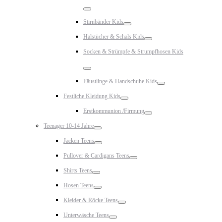
Toggle
Stirnbänder Kids
Toggle
Halstücher & Schals Kids
Toggle
Socken & Strümpfe & Strumpfhosen Kids
Toggle
Fäustlinge & Handschuhe Kids
Toggle
Festliche Kleidung Kids
Toggle
Erstkommunion /Firmung
Toggle
Teenager 10-14 Jahre
Toggle
Jacken Teens
Toggle
Pullover & Cardigans Teens
Toggle
Shirts Teens
Toggle
Hosen Teens
Toggle
Kleider & Röcke Teens
Toggle
Unterwäsche Teens