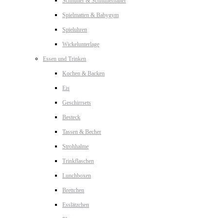
Schnuller & Schnullerhalter
Spielmatten & Babygym
Spieluhren
Wickelunterlage
Essen und Trinken
Kochen & Backen
Eis
Geschirrsets
Besteck
Tassen & Becher
Strohhalme
Trinkflaschen
Lunchboxen
Brettchen
Esslätzchen