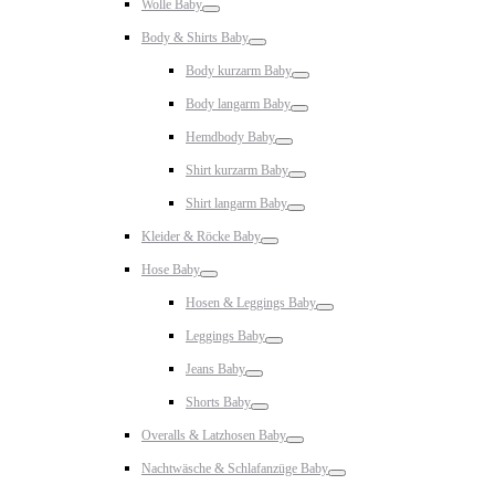
Wolle Baby
Toggle
Body & Shirts Baby
Toggle
Body kurzarm Baby
Toggle
Body langarm Baby
Toggle
Hemdbody Baby
Toggle
Shirt kurzarm Baby
Toggle
Shirt langarm Baby
Toggle
Kleider & Röcke Baby
Toggle
Hose Baby
Toggle
Hosen & Leggings Baby
Toggle
Leggings Baby
Toggle
Jeans Baby
Toggle
Shorts Baby
Toggle
Overalls & Latzhosen Baby
Toggle
Nachtwäsche & Schlafanzüge Baby
Toggle