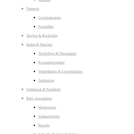
Papeterie
Geschenkpapier
Passhüllen
Taschen & Rucksäcke
Baden & Waschen
Textilpflege & Waschmittel
Kosmetikprodukte
Windeltücher & Gesichtstücher
Zahnbürste
Schlafsack & Nachtlicht
Baby-Ausstattung
Meilensteine
Schmusetücher
Rasseln