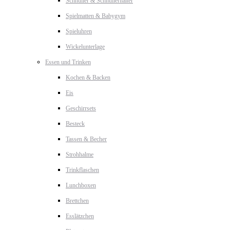
Schnuller & Schnullerhalter
Spielmatten & Babygym
Spieluhren
Wickelunterlage
Essen und Trinken
Kochen & Backen
Eis
Geschirrsets
Besteck
Tassen & Becher
Strohhalme
Trinkflaschen
Lunchboxen
Brettchen
Esslätzchen