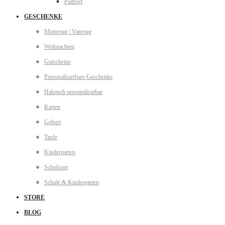
Platzset
GESCHENKE
Muttertag / Vatertag
Weihnachten
Gutscheine
Personalisierbare Geschenke
Halstuch personalisiebar
Karten
Geburt
Taufe
Kindergarten
Schulstart
Schule & Kindergarten
STORE
BLOG