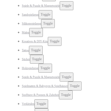
Toggle
Spiele & Puzzle & Magnetspiele
Toggle
Sandspielzeug
Toggle
Silikonspielzeug
Toggle
Malen
Toggle
Kreatives & DIY-Kits
Toggle
Tattoo
Toggle
Sticker
Toggle
Holzspielzeug
Toggle
Spiele & Puzzle & Magnetspiele
Toggle
Spielmatten & Babygym & Spielhäuser
Toggle
Stofftiere & Puppen & Zubehör
Toggle
Verkleiden