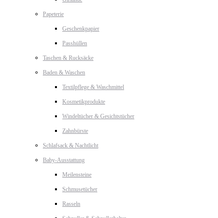
Papeterie
Geschenkpapier
Passhüllen
Taschen & Rucksäcke
Baden & Waschen
Textilpflege & Waschmittel
Kosmetikprodukte
Windeltücher & Gesichtstücher
Zahnbürste
Schlafsack & Nachtlicht
Baby-Ausstattung
Meilensteine
Schmusetücher
Rasseln