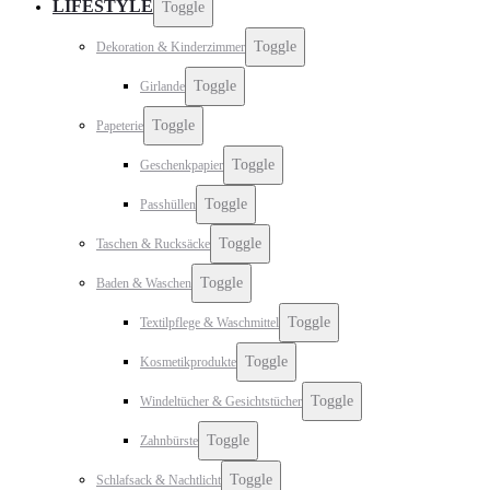
LIFESTYLE
Toggle
Toggle
Dekoration & Kinderzimmer
Toggle
Girlande
Toggle
Papeterie
Toggle
Geschenkpapier
Toggle
Passhüllen
Toggle
Taschen & Rucksäcke
Toggle
Baden & Waschen
Toggle
Textilpflege & Waschmittel
Toggle
Kosmetikprodukte
Toggle
Windeltücher & Gesichtstücher
Toggle
Zahnbürste
Toggle
Schlafsack & Nachtlicht