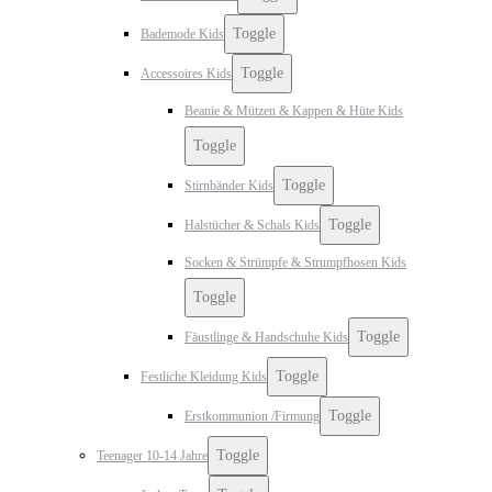
Toggle
Bademode Kids
Toggle
Accessoires Kids
Beanie & Mützen & Kappen & Hüte Kids
Toggle
Toggle
Stirnbänder Kids
Toggle
Halstücher & Schals Kids
Socken & Strümpfe & Strumpfhosen Kids
Toggle
Toggle
Fäustlinge & Handschuhe Kids
Toggle
Festliche Kleidung Kids
Toggle
Erstkommunion /Firmung
Toggle
Teenager 10-14 Jahre