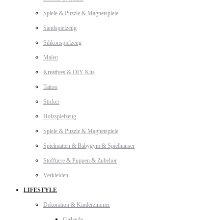
Spiele & Puzzle & Magnetspiele
Sandspielzeug
Silikonspielzeug
Malen
Kreatives & DIY-Kits
Tattoo
Sticker
Holzspielzeug
Spiele & Puzzle & Magnetspiele
Spielmatten & Babygym & Spielhäuser
Stofftiere & Puppen & Zubehör
Verkleiden
LIFESTYLE
Dekoration & Kinderzimmer
Girlande