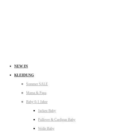
NEW IN
KLEIDUNG
Sommer SALE
Mama & Papa
Baby 0-1 Jahre
Jacken Baby
Pullover & Cardigan Baby
Wolle Baby