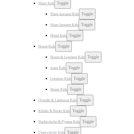
Toggle
Shirts Kids
Toggle
Shirts kurzarm Kids
Toggle
Shirts langarm Kids
Toggle
Hemd Kids
Toggle
Hosen Kids
Toggle
Hosen & Leggings Kids
Toggle
Jeans Kids
Toggle
Leggings Kids
Toggle
Shorts Kids
Toggle
Overalls & Latzhosen Kids
Toggle
Kleider & Röcke Kids
Toggle
Nachtwäsche & Pyjama Kids
Toggle
Unterwäsche Kids