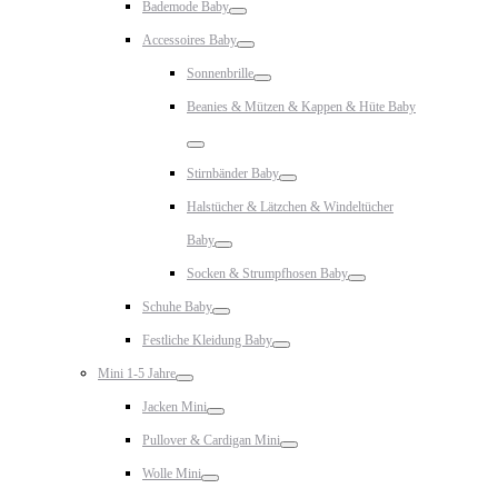
Bademode Baby
Toggle
Accessoires Baby
Toggle
Sonnenbrille
Toggle
Beanies & Mützen & Kappen & Hüte Baby
Toggle
Stirnbänder Baby
Toggle
Halstücher & Lätzchen & Windeltücher
Baby
Toggle
Socken & Strumpfhosen Baby
Toggle
Schuhe Baby
Toggle
Festliche Kleidung Baby
Toggle
Mini 1-5 Jahre
Toggle
Jacken Mini
Toggle
Pullover & Cardigan Mini
Toggle
Wolle Mini
Toggle