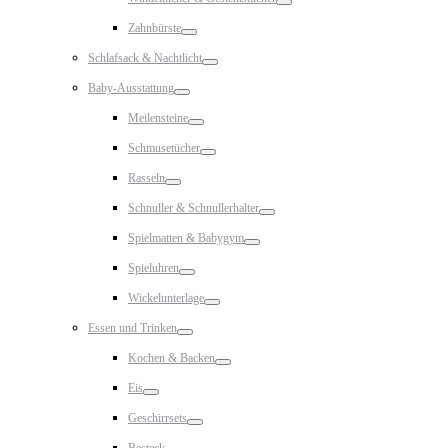
Toggle
Zahnbürste
Toggle
Schlafsack & Nachtlicht
Toggle
Baby-Ausstattung
Toggle
Meilensteine
Toggle
Schmusetücher
Toggle
Rasseln
Toggle
Schnuller & Schnullerhalter
Toggle
Spielmatten & Babygym
Toggle
Spieluhren
Toggle
Wickelunterlage
Toggle
Essen und Trinken
Toggle
Kochen & Backen
Toggle
Eis
Toggle
Geschirrsets
Toggle
Besteck