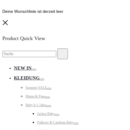
Deine Wunschliste ist derzeit leer.
Close
Product Quick View
Suche
Suche
nach:
NEW IN
Toggle
KLEIDUNG
Toggle
Sommer SALE
Toggle
Mama & Papa
Toggle
Baby 0-1 Jahre
Toggle
Jacken Baby
Toggle
Pullover & Cardigan Baby
Toggle