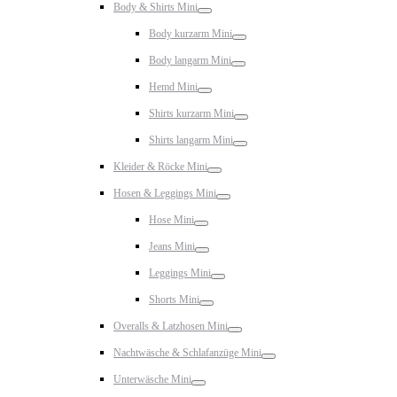
Body & Shirts Mini
Toggle
Body kurzarm Mini
Toggle
Body langarm Mini
Toggle
Hemd Mini
Toggle
Shirts kurzarm Mini
Toggle
Shirts langarm Mini
Toggle
Kleider & Röcke Mini
Toggle
Hosen & Leggings Mini
Toggle
Hose Mini
Toggle
Jeans Mini
Toggle
Leggings Mini
Toggle
Shorts Mini
Toggle
Overalls & Latzhosen Mini
Toggle
Nachtwäsche & Schlafanzüge Mini
Toggle
Unterwäsche Mini
Toggle