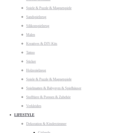
Spiele & Puzzle & Magnetspiele
Sandspielzeug
Silikonspielzeug
Malen
Kreatives & DIY-Kits
Tattoo
Sticker
Holzspielzeug
Spiele & Puzzle & Magnetspiele
Spielmatten & Babygym & Spielhäuser
Stofftiere & Puppen & Zubehör
Verkleiden
LIFESTYLE
Dekoration & Kinderzimmer
Girlande