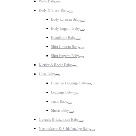
Wolle Baby
Toggle
Body & Shirts Baby
Toggle
Body kurzarm Baby
Toggle
Body langarm Baby
Toggle
Hemdbody Baby
Toggle
Shirt kurzarm Baby
Toggle
Shirt langarm Baby
Toggle
Kleider & Röcke Baby
Toggle
Hose Baby
Toggle
Hosen & Leggings Baby
Toggle
Leggings Baby
Toggle
Jeans Baby
Toggle
Shorts Baby
Toggle
Overalls & Latzhosen Baby
Toggle
Nachtwäsche & Schlafanzüge Baby
Toggle