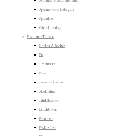
Schnuller & Schnullerhalter
Spielmatten & Babygym
Spieluhren
Wickelunterlage
Essen und Trinken
Kochen & Backen
Eis
Geschirrsets
Besteck
Tassen & Becher
Strohhalme
Trinkflaschen
Lunchboxen
Brettchen
Esslätzchen