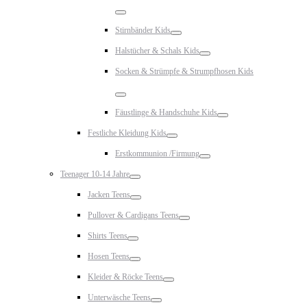
Toggle
Stirnbänder Kids
Toggle
Halstücher & Schals Kids
Toggle
Socken & Strümpfe & Strumpfhosen Kids
Toggle
Fäustlinge & Handschuhe Kids
Toggle
Festliche Kleidung Kids
Toggle
Erstkommunion /Firmung
Toggle
Teenager 10-14 Jahre
Toggle
Jacken Teens
Toggle
Pullover & Cardigans Teens
Toggle
Shirts Teens
Toggle
Hosen Teens
Toggle
Kleider & Röcke Teens
Toggle
Unterwäsche Teens