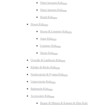
Shirts kurzarm Kids
Toggle
Shirts langarm Kids
Toggle
Hemd Kids
Toggle
Hosen Kids
Toggle
Hosen & Leggings Kids
Toggle
Jeans Kids
Toggle
Leggings Kids
Toggle
Shorts Kids
Toggle
Overalls & Latzhosen Kids
Toggle
Kleider & Röcke Kids
Toggle
Nachtwäsche & Pyjama Kids
Toggle
Unterwäsche Kids
Toggle
Bademode Kids
Toggle
Accessoires Kids
Toggle
Beanie & Mützen & Kappen & Hüte Kids