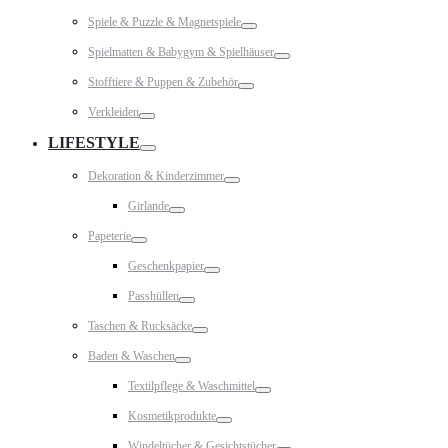
Toggle
Spiele & Puzzle & Magnetspiele
Toggle
Spielmatten & Babygym & Spielhäuser
Toggle
Stofftiere & Puppen & Zubehör
Toggle
Verkleiden
Toggle
LIFESTYLE
Toggle
Dekoration & Kinderzimmer
Toggle
Girlande
Toggle
Papeterie
Toggle
Geschenkpapier
Toggle
Passhüllen
Toggle
Taschen & Rucksäcke
Toggle
Baden & Waschen
Toggle
Textilpflege & Waschmittel
Toggle
Kosmetikprodukte
Toggle
Windeltücher & Gesichtstücher