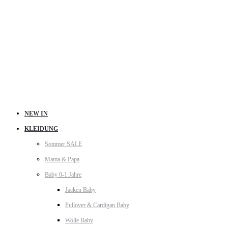
NEW IN
KLEIDUNG
Sommer SALE
Mama & Papa
Baby 0-1 Jahre
Jacken Baby
Pullover & Cardigan Baby
Wolle Baby