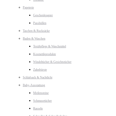
Papeterie
Geschenkpapier
Passhüllen
Taschen & Rucksäcke
Baden & Waschen
Textilpflege & Waschmittel
Kosmetikprodukte
Windeltücher & Gesichtstücher
Zahnbürste
Schlafsack & Nachtlicht
Baby-Ausstattung
Meilensteine
Schmusetücher
Rasseln