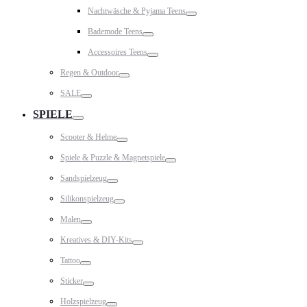
Toggle
Nachtwäsche & Pyjama Teens
Toggle
Bademode Teens
Toggle
Accessoires Teens
Toggle
Regen & Outdoor
Toggle
SALE
Toggle
SPIELE
Toggle
Scooter & Helme
Toggle
Spiele & Puzzle & Magnetspiele
Toggle
Sandspielzeug
Toggle
Silikonspielzeug
Toggle
Malen
Toggle
Kreatives & DIY-Kits
Toggle
Tattoo
Toggle
Sticker
Toggle
Holzspielzeug