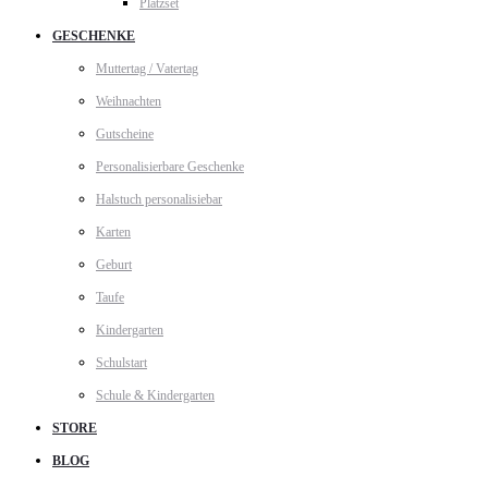
Platzset
GESCHENKE
Muttertag / Vatertag
Weihnachten
Gutscheine
Personalisierbare Geschenke
Halstuch personalisiebar
Karten
Geburt
Taufe
Kindergarten
Schulstart
Schule & Kindergarten
STORE
BLOG