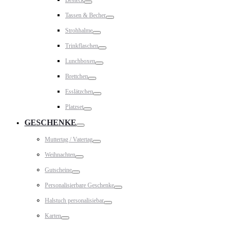
Toggle
Tassen & Becher
Toggle
Strohhalme
Toggle
Trinkflaschen
Toggle
Lunchboxen
Toggle
Brettchen
Toggle
Esslätzchen
Toggle
Platzset
Toggle
GESCHENKE
Toggle
Muttertag / Vatertag
Toggle
Weihnachten
Toggle
Gutscheine
Toggle
Personalisierbare Geschenke
Toggle
Halstuch personalisiebar
Toggle
Karten
Toggle