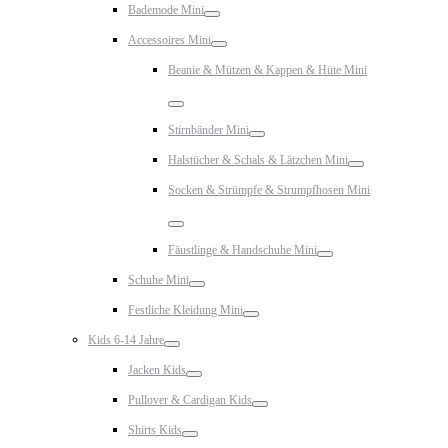
Bademode Mini
Toggle
Accessoires Mini
Toggle
Beanie & Mützen & Kappen & Hüte Mini
Toggle
Stirnbänder Mini
Toggle
Halstücher & Schals & Lätzchen Mini
Toggle
Socken & Strümpfe & Strumpfhosen Mini
Toggle
Fäustlinge & Handschuhe Mini
Toggle
Schuhe Mini
Toggle
Festliche Kleidung Mini
Toggle
Kids 6-14 Jahre
Toggle
Jacken Kids
Toggle
Pullover & Cardigan Kids
Toggle
Shirts Kids
Toggle