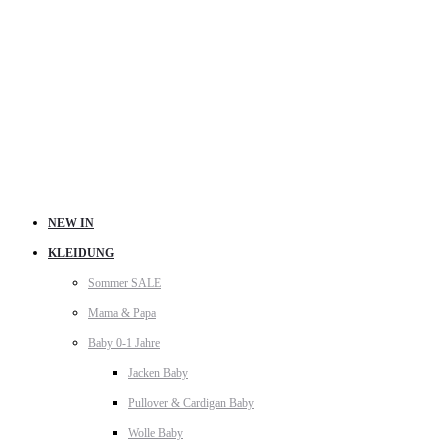
NEW IN
KLEIDUNG
Sommer SALE
Mama & Papa
Baby 0-1 Jahre
Jacken Baby
Pullover & Cardigan Baby
Wolle Baby