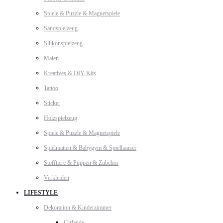
Spiele & Puzzle & Magnetspiele
Sandspielzeug
Silikonspielzeug
Malen
Kreatives & DIY-Kits
Tattoo
Sticker
Holzspielzeug
Spiele & Puzzle & Magnetspiele
Spielmatten & Babygym & Spielhäuser
Stofftiere & Puppen & Zubehör
Verkleiden
LIFESTYLE
Dekoration & Kinderzimmer
Girlande