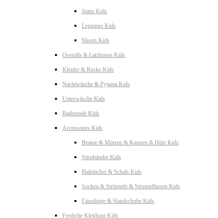
Jeans Kids
Leggings Kids
Shorts Kids
Overalls & Latzhosen Kids
Kleider & Röcke Kids
Nachtwäsche & Pyjama Kids
Unterwäsche Kids
Bademode Kids
Accessoires Kids
Beanie & Mützen & Kappen & Hüte Kids
Stirnbänder Kids
Halstücher & Schals Kids
Socken & Strümpfe & Strumpfhosen Kids
Fäustlinge & Handschuhe Kids
Festliche Kleidung Kids