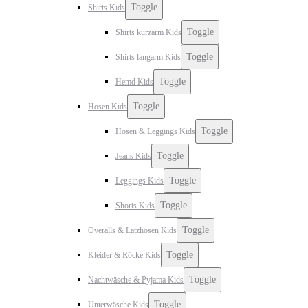
Toggle
Shirts Kids
Toggle
Shirts kurzarm Kids
Toggle
Shirts langarm Kids
Toggle
Hemd Kids
Toggle
Hosen Kids
Toggle
Hosen & Leggings Kids
Toggle
Jeans Kids
Toggle
Leggings Kids
Toggle
Shorts Kids
Toggle
Overalls & Latzhosen Kids
Toggle
Kleider & Röcke Kids
Toggle
Nachtwäsche & Pyjama Kids
Toggle
Unterwäsche Kids