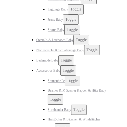
Toggle
Leggings Baby
Toggle
Jeans Baby
Toggle
Shorts Baby
Toggle
Overalls & Latzhosen Baby
Toggle
Nachtwäsche & Schlafanzüge Baby
Toggle
Bademode Baby
Toggle
Accessoires Baby
Toggle
Sonnenbrille
Beanies & Mützen & Kappen & Hüte Baby
Toggle
Toggle
Stirnbänder Baby
Halstücher & Lätzchen & Windeltücher