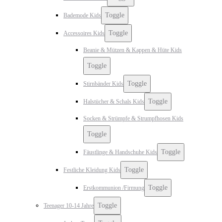
Toggle
Bademode Kids
Toggle
Accessoires Kids
Beanie & Mützen & Kappen & Hüte Kids
Toggle
Toggle
Stirnbänder Kids
Toggle
Halstücher & Schals Kids
Socken & Strümpfe & Strumpfhosen Kids
Toggle
Toggle
Fäustlinge & Handschuhe Kids
Toggle
Festliche Kleidung Kids
Toggle
Erstkommunion /Firmung
Toggle
Teenager 10-14 Jahre