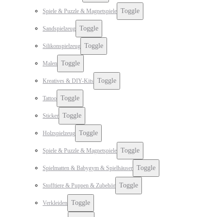
Toggle
Spiele & Puzzle & Magnetspiele
Toggle
Sandspielzeug
Toggle
Silikonspielzeug
Toggle
Malen
Toggle
Kreatives & DIY-Kits
Toggle
Tattoo
Toggle
Sticker
Toggle
Holzspielzeug
Toggle
Spiele & Puzzle & Magnetspiele
Toggle
Spielmatten & Babygym & Spielhäuser
Toggle
Stofftiere & Puppen & Zubehör
Toggle
Verkleiden