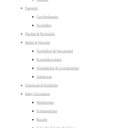
Papeterie
Geschenkpapier
Passhüllen
Taschen & Rucksäcke
Baden & Waschen
Textilpflege & Waschmittel
Kosmetikprodukte
Windeltücher & Gesichtstücher
Zahnbürste
Schlafsack & Nachtlicht
Baby-Ausstattung
Meilensteine
Schmusetücher
Rasseln