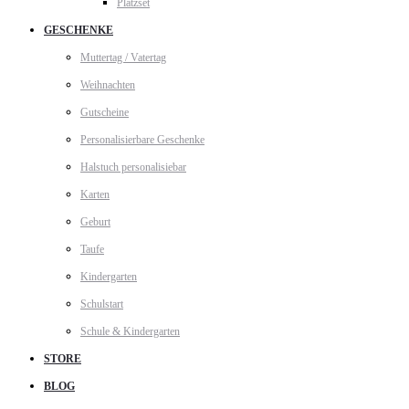
Platzset
GESCHENKE
Muttertag / Vatertag
Weihnachten
Gutscheine
Personalisierbare Geschenke
Halstuch personalisiebar
Karten
Geburt
Taufe
Kindergarten
Schulstart
Schule & Kindergarten
STORE
BLOG