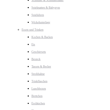
Schnuller & Schnullerhalter
Spielmatten & Babygym
Spieluhren
Wickelunterlage
Essen und Trinken
Kochen & Backen
Eis
Geschirrsets
Besteck
Tassen & Becher
Strohhalme
Trinkflaschen
Lunchboxen
Brettchen
Esslätzchen