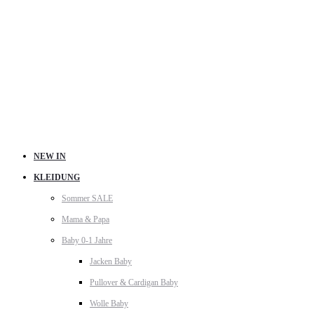
NEW IN
KLEIDUNG
Sommer SALE
Mama & Papa
Baby 0-1 Jahre
Jacken Baby
Pullover & Cardigan Baby
Wolle Baby