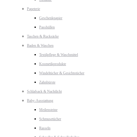
Papeterie
Geschenkpapier
Passhüllen
Taschen & Rucksäcke
Baden & Waschen
Textilpflege & Waschmittel
Kosmetikprodukte
Windeltücher & Gesichtstücher
Zahnbürste
Schlafsack & Nachtlicht
Baby-Ausstattung
Meilensteine
Schmusetücher
Rasseln