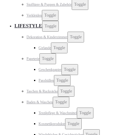
Toggle
Stofftiere & Puppen & Zubehör
Toggle
Verkleiden
LIFESTYLE
Toggle
Toggle
Dekoration & Kinderzimmer
Toggle
Girlande
Toggle
Papeterie
Toggle
Geschenkpapier
Toggle
Passhüllen
Toggle
Taschen & Rucksäcke
Toggle
Baden & Waschen
Toggle
Textilpflege & Waschmittel
Toggle
Kosmetikprodukte
Toggle
Windeltücher & Gesichtstücher