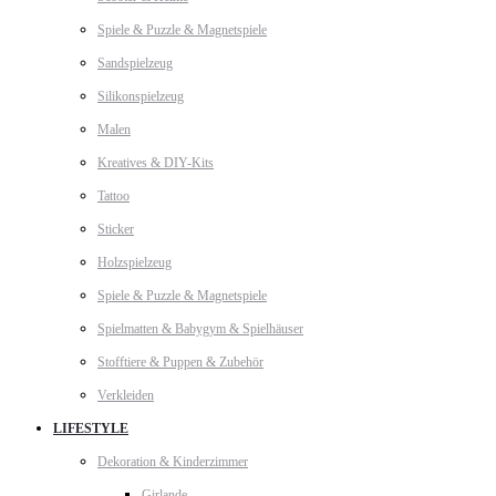
Spiele & Puzzle & Magnetspiele
Sandspielzeug
Silikonspielzeug
Malen
Kreatives & DIY-Kits
Tattoo
Sticker
Holzspielzeug
Spiele & Puzzle & Magnetspiele
Spielmatten & Babygym & Spielhäuser
Stofftiere & Puppen & Zubehör
Verkleiden
LIFESTYLE
Dekoration & Kinderzimmer
Girlande