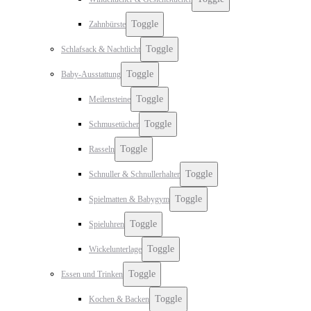
Toggle
Zahnbürste
Toggle
Schlafsack & Nachtlicht
Toggle
Baby-Ausstattung
Toggle
Meilensteine
Toggle
Schmusetücher
Toggle
Rasseln
Toggle
Schnuller & Schnullerhalter
Toggle
Spielmatten & Babygym
Toggle
Spieluhren
Toggle
Wickelunterlage
Toggle
Essen und Trinken
Toggle
Kochen & Backen