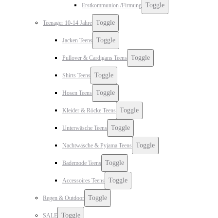
Toggle
Erstkommunion /Firmung
Toggle
Teenager 10-14 Jahre
Toggle
Jacken Teens
Toggle
Pullover & Cardigans Teens
Toggle
Shirts Teens
Toggle
Hosen Teens
Toggle
Kleider & Röcke Teens
Toggle
Unterwäsche Teens
Toggle
Nachtwäsche & Pyjama Teens
Toggle
Bademode Teens
Toggle
Accessoires Teens
Toggle
Regen & Outdoor
Toggle
SALE