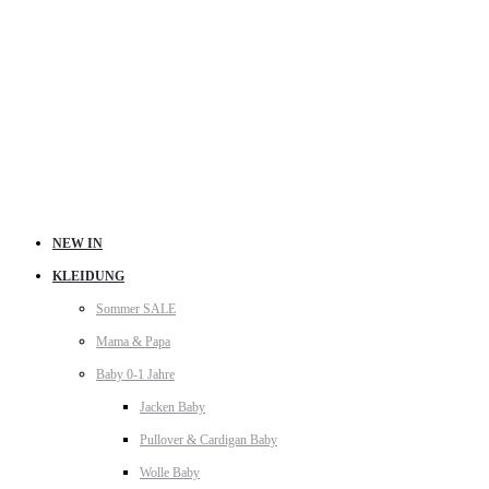
NEW IN
KLEIDUNG
Sommer SALE
Mama & Papa
Baby 0-1 Jahre
Jacken Baby
Pullover & Cardigan Baby
Wolle Baby