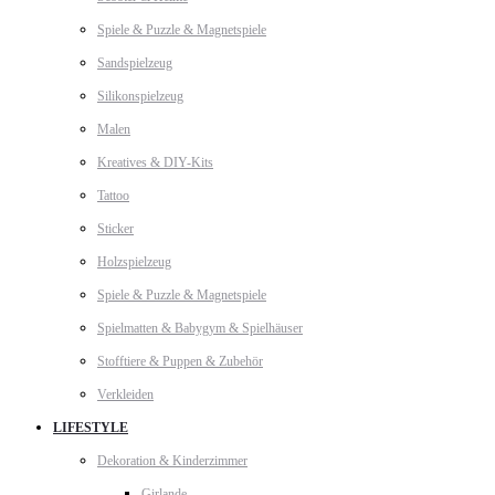
Spiele & Puzzle & Magnetspiele
Sandspielzeug
Silikonspielzeug
Malen
Kreatives & DIY-Kits
Tattoo
Sticker
Holzspielzeug
Spiele & Puzzle & Magnetspiele
Spielmatten & Babygym & Spielhäuser
Stofftiere & Puppen & Zubehör
Verkleiden
LIFESTYLE
Dekoration & Kinderzimmer
Girlande