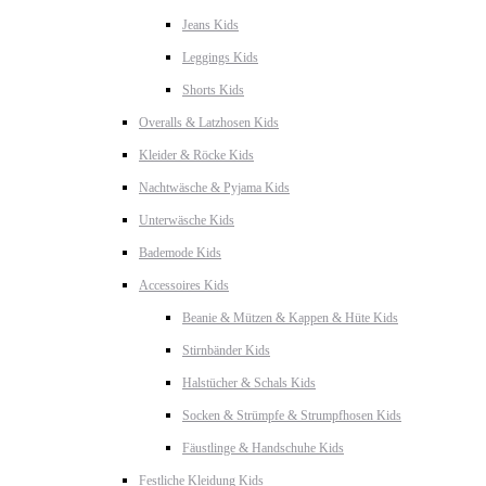
Jeans Kids
Leggings Kids
Shorts Kids
Overalls & Latzhosen Kids
Kleider & Röcke Kids
Nachtwäsche & Pyjama Kids
Unterwäsche Kids
Bademode Kids
Accessoires Kids
Beanie & Mützen & Kappen & Hüte Kids
Stirnbänder Kids
Halstücher & Schals Kids
Socken & Strümpfe & Strumpfhosen Kids
Fäustlinge & Handschuhe Kids
Festliche Kleidung Kids