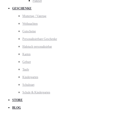
Platzset
GESCHENKE
Muttertag / Vatertag
Weihnachten
Gutscheine
Personalisierbare Geschenke
Halstuch personalisiebar
Karten
Geburt
Taufe
Kindergarten
Schulstart
Schule & Kindergarten
STORE
BLOG