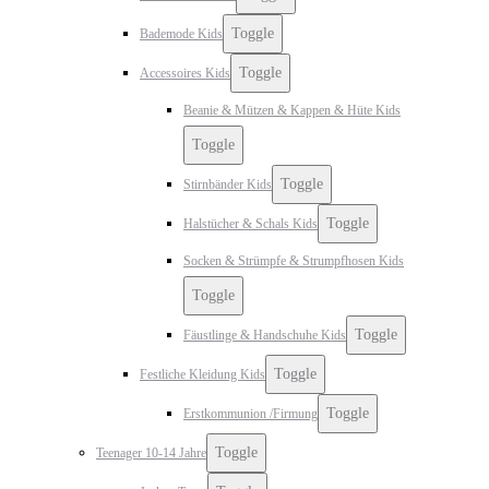
Toggle
Bademode Kids
Toggle
Accessoires Kids
Beanie & Mützen & Kappen & Hüte Kids
Toggle
Toggle
Stirnbänder Kids
Toggle
Halstücher & Schals Kids
Socken & Strümpfe & Strumpfhosen Kids
Toggle
Toggle
Fäustlinge & Handschuhe Kids
Toggle
Festliche Kleidung Kids
Toggle
Erstkommunion /Firmung
Toggle
Teenager 10-14 Jahre