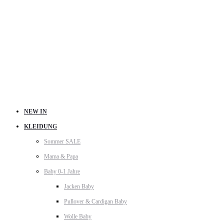
NEW IN
KLEIDUNG
Sommer SALE
Mama & Papa
Baby 0-1 Jahre
Jacken Baby
Pullover & Cardigan Baby
Wolle Baby