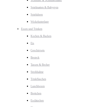
Schnuller & Schnullerhalter
Spielmatten & Babygym
Spieluhren
Wickelunterlage
Essen und Trinken
Kochen & Backen
Eis
Geschirrsets
Besteck
Tassen & Becher
Strohhalme
Trinkflaschen
Lunchboxen
Brettchen
Esslätzchen