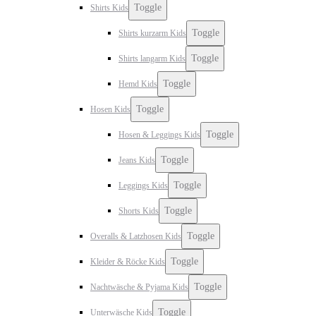
Toggle
Shirts Kids
Toggle
Shirts kurzarm Kids
Toggle
Shirts langarm Kids
Toggle
Hemd Kids
Toggle
Hosen Kids
Toggle
Hosen & Leggings Kids
Toggle
Jeans Kids
Toggle
Leggings Kids
Toggle
Shorts Kids
Toggle
Overalls & Latzhosen Kids
Toggle
Kleider & Röcke Kids
Toggle
Nachtwäsche & Pyjama Kids
Toggle
Unterwäsche Kids