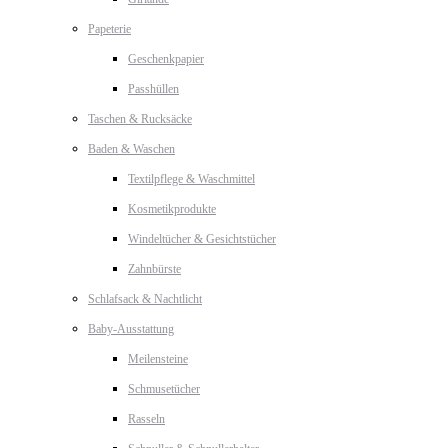
Papeterie
Geschenkpapier
Passhüllen
Taschen & Rucksäcke
Baden & Waschen
Textilpflege & Waschmittel
Kosmetikprodukte
Windeltücher & Gesichtstücher
Zahnbürste
Schlafsack & Nachtlicht
Baby-Ausstattung
Meilensteine
Schmusetücher
Rasseln