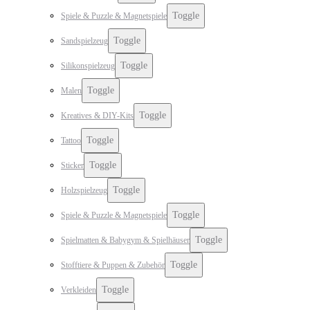
Toggle
Spiele & Puzzle & Magnetspiele
Toggle
Sandspielzeug
Toggle
Silikonspielzeug
Toggle
Malen
Toggle
Kreatives & DIY-Kits
Toggle
Tattoo
Toggle
Sticker
Toggle
Holzspielzeug
Toggle
Spiele & Puzzle & Magnetspiele
Toggle
Spielmatten & Babygym & Spielhäuser
Toggle
Stofftiere & Puppen & Zubehör
Toggle
Verkleiden