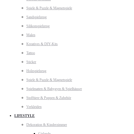
Spiele & Puzzle & Magnetspiele
Sandspielzeug
Silikonspielzeug
Malen
Kreatives & DIY-Kits
Tattoo
Sticker
Holzspielzeug
Spiele & Puzzle & Magnetspiele
Spielmatten & Babygym & Spielhäuser
Stofftiere & Puppen & Zubehör
Verkleiden
LIFESTYLE
Dekoration & Kinderzimmer
Girlande