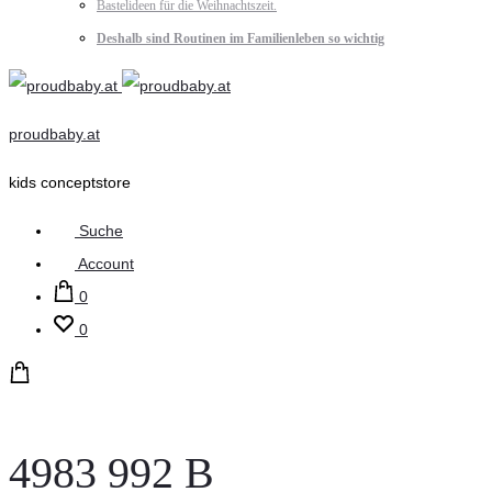
Bastelideen für die Weihnachtszeit.
Deshalb sind Routinen im Familienleben so wichtig
proudbaby.at
kids conceptstore
Suche
Account
0
0
4983 992 B