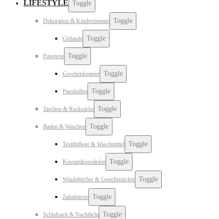
LIFESTYLE
Toggle
Toggle
Dekoration & Kinderzimmer
Toggle
Girlande
Toggle
Papeterie
Toggle
Geschenkpapier
Toggle
Passhüllen
Toggle
Taschen & Rucksäcke
Toggle
Baden & Waschen
Toggle
Textilpflege & Waschmittel
Toggle
Kosmetikprodukte
Toggle
Windeltücher & Gesichtstücher
Toggle
Zahnbürste
Toggle
Schlafsack & Nachtlicht