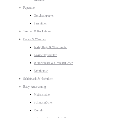
Papeterie
Geschenkpapier
Passhüllen
Taschen & Rucksäcke
Baden & Waschen
Textilpflege & Waschmittel
Kosmetikprodukte
Windeltücher & Gesichtstücher
Zahnbürste
Schlafsack & Nachtlicht
Baby-Ausstattung
Meilensteine
Schmusetücher
Rasseln