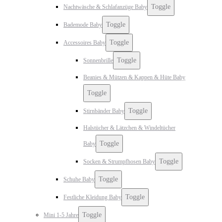
Toggle
Nachtwäsche & Schlafanzüge Baby
Toggle
Bademode Baby
Toggle
Accessoires Baby
Toggle
Sonnenbrille
Beanies & Mützen & Kappen & Hüte Baby
Toggle
Toggle
Stirnbänder Baby
Halstücher & Lätzchen & Windeltücher
Toggle
Baby
Toggle
Socken & Strumpfhosen Baby
Toggle
Schuhe Baby
Toggle
Festliche Kleidung Baby
Toggle
Mini 1-5 Jahre