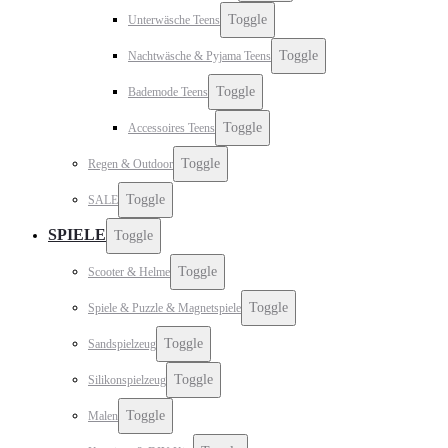
Toggle
Unterwäsche Teens
Toggle
Nachtwäsche & Pyjama Teens
Toggle
Bademode Teens
Toggle
Accessoires Teens
Toggle
Regen & Outdoor
Toggle
SALE
SPIELE
Toggle
Toggle
Scooter & Helme
Toggle
Spiele & Puzzle & Magnetspiele
Toggle
Sandspielzeug
Toggle
Silikonspielzeug
Toggle
Malen