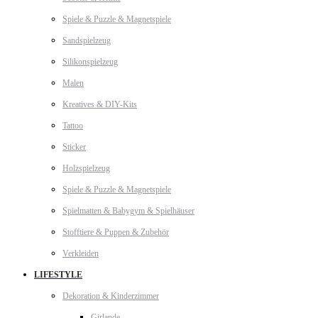
Spiele & Puzzle & Magnetspiele
Sandspielzeug
Silikonspielzeug
Malen
Kreatives & DIY-Kits
Tattoo
Sticker
Holzspielzeug
Spiele & Puzzle & Magnetspiele
Spielmatten & Babygym & Spielhäuser
Stofftiere & Puppen & Zubehör
Verkleiden
LIFESTYLE
Dekoration & Kinderzimmer
Girlande