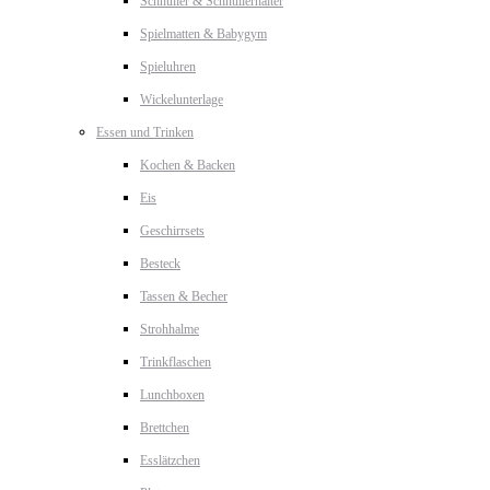
Schnuller & Schnullerhalter
Spielmatten & Babygym
Spieluhren
Wickelunterlage
Essen und Trinken
Kochen & Backen
Eis
Geschirrsets
Besteck
Tassen & Becher
Strohhalme
Trinkflaschen
Lunchboxen
Brettchen
Esslätzchen