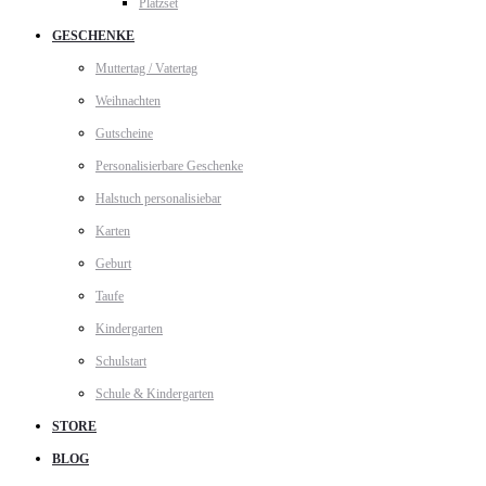
Platzset
GESCHENKE
Muttertag / Vatertag
Weihnachten
Gutscheine
Personalisierbare Geschenke
Halstuch personalisiebar
Karten
Geburt
Taufe
Kindergarten
Schulstart
Schule & Kindergarten
STORE
BLOG