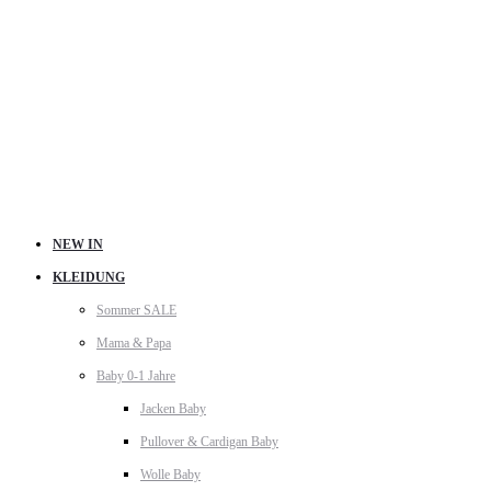
NEW IN
KLEIDUNG
Sommer SALE
Mama & Papa
Baby 0-1 Jahre
Jacken Baby
Pullover & Cardigan Baby
Wolle Baby