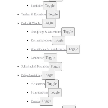
Toggle
Passhüllen
Toggle
Taschen & Rucksäcke
Toggle
Baden & Waschen
Toggle
Textilpflege & Waschmittel
Toggle
Kosmetikprodukte
Toggle
Windeltücher & Gesichtstücher
Toggle
Zahnbürste
Toggle
Schlafsack & Nachtlicht
Toggle
Baby-Ausstattung
Toggle
Meilensteine
Toggle
Schmusetücher
Toggle
Rasseln