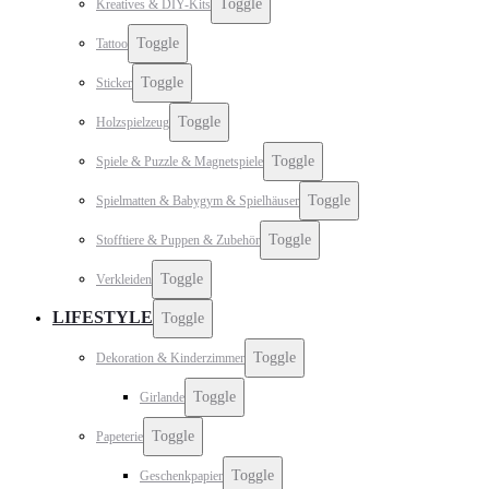
Toggle
Kreatives & DIY-Kits
Toggle
Tattoo
Toggle
Sticker
Toggle
Holzspielzeug
Toggle
Spiele & Puzzle & Magnetspiele
Toggle
Spielmatten & Babygym & Spielhäuser
Toggle
Stofftiere & Puppen & Zubehör
Toggle
Verkleiden
LIFESTYLE
Toggle
Toggle
Dekoration & Kinderzimmer
Toggle
Girlande
Toggle
Papeterie
Toggle
Geschenkpapier