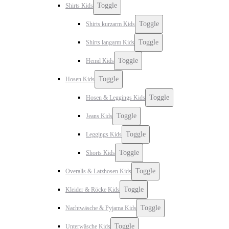
Toggle
Shirts Kids
Toggle
Shirts kurzarm Kids
Toggle
Shirts langarm Kids
Toggle
Hemd Kids
Toggle
Hosen Kids
Toggle
Hosen & Leggings Kids
Toggle
Jeans Kids
Toggle
Leggings Kids
Toggle
Shorts Kids
Toggle
Overalls & Latzhosen Kids
Toggle
Kleider & Röcke Kids
Toggle
Nachtwäsche & Pyjama Kids
Toggle
Unterwäsche Kids