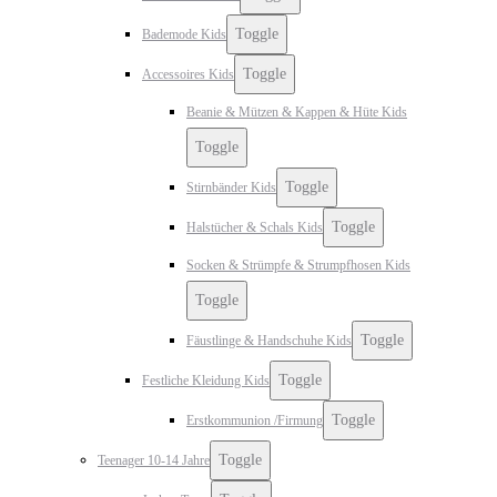
Toggle
Bademode Kids
Toggle
Accessoires Kids
Beanie & Mützen & Kappen & Hüte Kids
Toggle
Toggle
Stirnbänder Kids
Toggle
Halstücher & Schals Kids
Socken & Strümpfe & Strumpfhosen Kids
Toggle
Toggle
Fäustlinge & Handschuhe Kids
Toggle
Festliche Kleidung Kids
Toggle
Erstkommunion /Firmung
Toggle
Teenager 10-14 Jahre