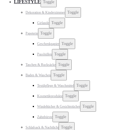
LIFESTYLE
Toggle
Toggle
Dekoration & Kinderzimmer
Toggle
Girlande
Toggle
Papeterie
Toggle
Geschenkpapier
Toggle
Passhüllen
Toggle
Taschen & Rucksäcke
Toggle
Baden & Waschen
Toggle
Textilpflege & Waschmittel
Toggle
Kosmetikprodukte
Toggle
Windeltücher & Gesichtstücher
Toggle
Zahnbürste
Toggle
Schlafsack & Nachtlicht