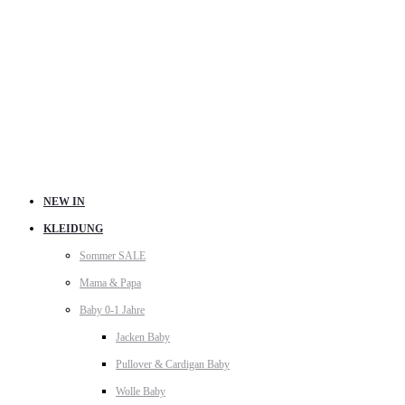
NEW IN
KLEIDUNG
Sommer SALE
Mama & Papa
Baby 0-1 Jahre
Jacken Baby
Pullover & Cardigan Baby
Wolle Baby