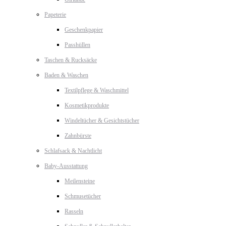
Papeterie
Geschenkpapier
Passhüllen
Taschen & Rucksäcke
Baden & Waschen
Textilpflege & Waschmittel
Kosmetikprodukte
Windeltücher & Gesichtstücher
Zahnbürste
Schlafsack & Nachtlicht
Baby-Ausstattung
Meilensteine
Schmusetücher
Rasseln