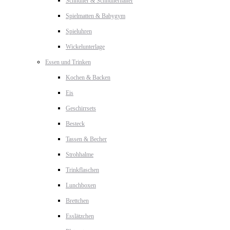
Schnuller & Schnullerhalter
Spielmatten & Babygym
Spieluhren
Wickelunterlage
Essen und Trinken
Kochen & Backen
Eis
Geschirrsets
Besteck
Tassen & Becher
Strohhalme
Trinkflaschen
Lunchboxen
Brettchen
Esslätzchen