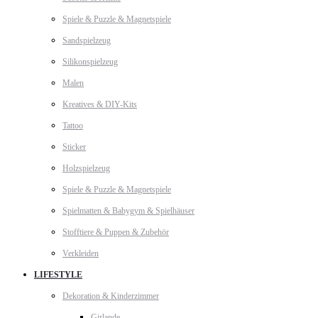
Spiele & Puzzle & Magnetspiele
Sandspielzeug
Silikonspielzeug
Malen
Kreatives & DIY-Kits
Tattoo
Sticker
Holzspielzeug
Spiele & Puzzle & Magnetspiele
Spielmatten & Babygym & Spielhäuser
Stofftiere & Puppen & Zubehör
Verkleiden
LIFESTYLE
Dekoration & Kinderzimmer
Girlande