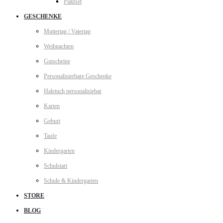
Platzset
GESCHENKE
Muttertag / Vatertag
Weihnachten
Gutscheine
Personalisierbare Geschenke
Halstuch personalisiebar
Karten
Geburt
Taufe
Kindergarten
Schulstart
Schule & Kindergarten
STORE
BLOG