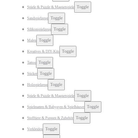
Toggle
Spiele & Puzzle & Magnetspiele
Toggle
Sandspielzeug
Toggle
Silikonspielzeug
Toggle
Malen
Toggle
Kreatives & DIY-Kits
Toggle
Tattoo
Toggle
Sticker
Toggle
Holzspielzeug
Toggle
Spiele & Puzzle & Magnetspiele
Toggle
Spielmatten & Babygym & Spielhäuser
Toggle
Stofftiere & Puppen & Zubehör
Toggle
Verkleiden