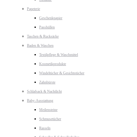
Papeterie
Geschenkpapier
Passhüllen
Taschen & Rucksäcke
Baden & Waschen
Textilpflege & Waschmittel
Kosmetikprodukte
Windeltücher & Gesichtstücher
Zahnbürste
Schlafsack & Nachtlicht
Baby-Ausstattung
Meilensteine
Schmusetücher
Rasseln