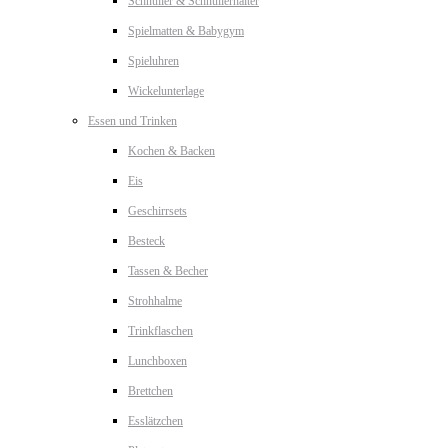
Schnuller & Schnullerhalter
Spielmatten & Babygym
Spieluhren
Wickelunterlage
Essen und Trinken
Kochen & Backen
Eis
Geschirrsets
Besteck
Tassen & Becher
Strohhalme
Trinkflaschen
Lunchboxen
Brettchen
Esslätzchen