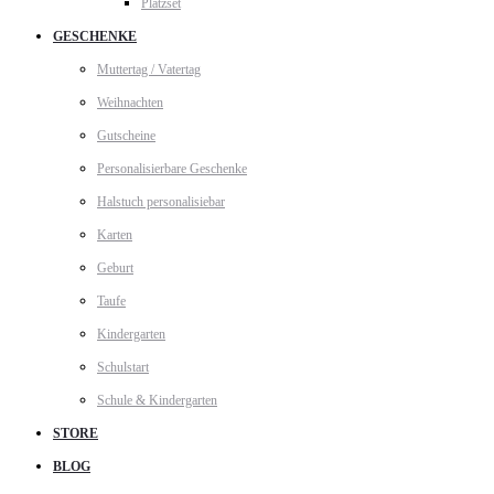
Platzset
GESCHENKE
Muttertag / Vatertag
Weihnachten
Gutscheine
Personalisierbare Geschenke
Halstuch personalisiebar
Karten
Geburt
Taufe
Kindergarten
Schulstart
Schule & Kindergarten
STORE
BLOG