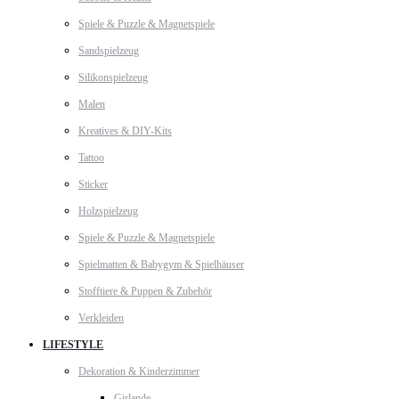
Spiele & Puzzle & Magnetspiele
Sandspielzeug
Silikonspielzeug
Malen
Kreatives & DIY-Kits
Tattoo
Sticker
Holzspielzeug
Spiele & Puzzle & Magnetspiele
Spielmatten & Babygym & Spielhäuser
Stofftiere & Puppen & Zubehör
Verkleiden
LIFESTYLE
Dekoration & Kinderzimmer
Girlande