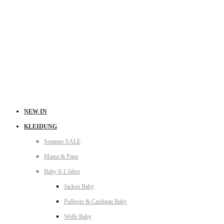
NEW IN
KLEIDUNG
Sommer SALE
Mama & Papa
Baby 0-1 Jahre
Jacken Baby
Pullover & Cardigan Baby
Wolle Baby