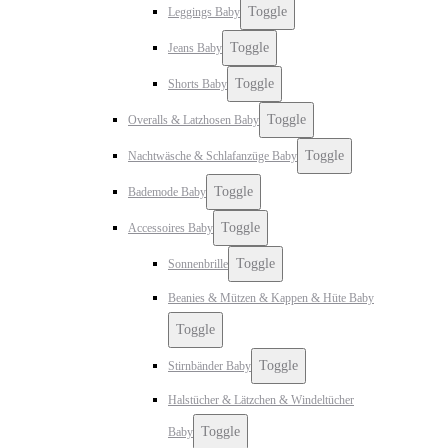
Toggle
Leggings Baby
Toggle
Jeans Baby
Toggle
Shorts Baby
Toggle
Overalls & Latzhosen Baby
Toggle
Nachtwäsche & Schlafanzüge Baby
Toggle
Bademode Baby
Toggle
Accessoires Baby
Toggle
Sonnenbrille
Beanies & Mützen & Kappen & Hüte Baby
Toggle
Toggle
Stirnbänder Baby
Halstücher & Lätzchen & Windeltücher
Toggle
Baby