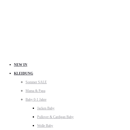
NEW IN
KLEIDUNG
Sommer SALE
Mama & Papa
Baby 0-1 Jahre
Jacken Baby
Pullover & Cardigan Baby
Wolle Baby