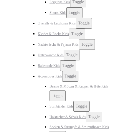
Toggle
Leggings Kids
Toggle
Shorts Kids
Toggle
Overalls & Latzhosen Kids
Toggle
Kleider & Röcke Kids
Toggle
Nachtwäsche & Pyjama Kids
Toggle
Unterwäsche Kids
Toggle
Bademode Kids
Toggle
Accessoires Kids
Beanie & Mützen & Kappen & Hüte Kids
Toggle
Toggle
Stirnbänder Kids
Toggle
Halstücher & Schals Kids
Socken & Strümpfe & Strumpfhosen Kids