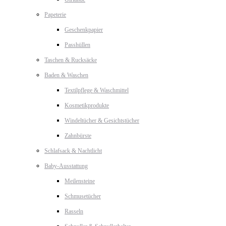
Papeterie
Geschenkpapier
Passhüllen
Taschen & Rucksäcke
Baden & Waschen
Textilpflege & Waschmittel
Kosmetikprodukte
Windeltücher & Gesichtstücher
Zahnbürste
Schlafsack & Nachtlicht
Baby-Ausstattung
Meilensteine
Schmusetücher
Rasseln