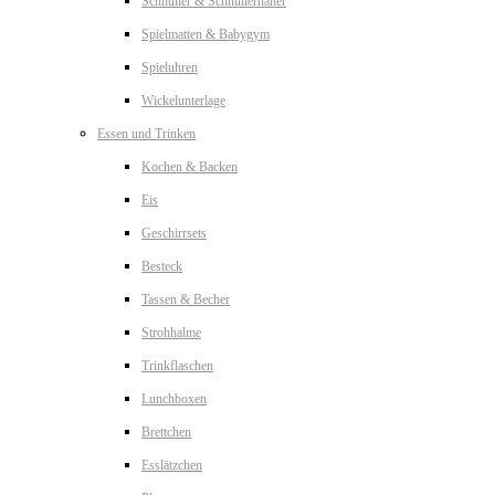
Schnuller & Schnullerhalter
Spielmatten & Babygym
Spieluhren
Wickelunterlage
Essen und Trinken
Kochen & Backen
Eis
Geschirrsets
Besteck
Tassen & Becher
Strohhalme
Trinkflaschen
Lunchboxen
Brettchen
Esslätzchen