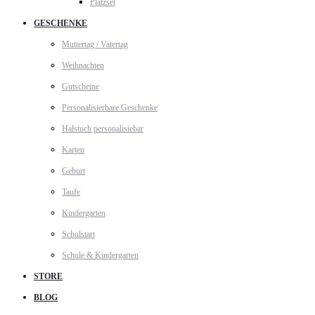
Platzset
GESCHENKE
Muttertag / Vatertag
Weihnachten
Gutscheine
Personalisierbare Geschenke
Halstuch personalisiebar
Karten
Geburt
Taufe
Kindergarten
Schulstart
Schule & Kindergarten
STORE
BLOG