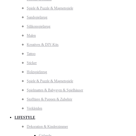
Spiele & Puzzle & Magnetspiele
Sandspielzeug
Silikonspielzeug
Malen
Kreatives & DIY-Kits
Tattoo
Sticker
Holzspielzeug
Spiele & Puzzle & Magnetspiele
Spielmatten & Babygym & Spielhäuser
Stofftiere & Puppen & Zubehör
Verkleiden
LIFESTYLE
Dekoration & Kinderzimmer
Girlande