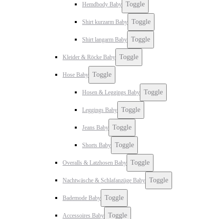
Toggle
Hemdbody Baby
Toggle
Shirt kurzarm Baby
Toggle
Shirt langarm Baby
Toggle
Kleider & Röcke Baby
Toggle
Hose Baby
Toggle
Hosen & Leggings Baby
Toggle
Leggings Baby
Toggle
Jeans Baby
Toggle
Shorts Baby
Toggle
Overalls & Latzhosen Baby
Toggle
Nachtwäsche & Schlafanzüge Baby
Toggle
Bademode Baby
Toggle
Accessoires Baby