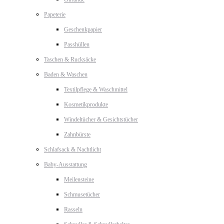
Papeterie
Geschenkpapier
Passhüllen
Taschen & Rucksäcke
Baden & Waschen
Textilpflege & Waschmittel
Kosmetikprodukte
Windeltücher & Gesichtstücher
Zahnbürste
Schlafsack & Nachtlicht
Baby-Ausstattung
Meilensteine
Schmusetücher
Rasseln