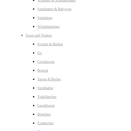
Schnuller & Schnullerhalter
Spielmatten & Babygym
Spieluhren
Wickelunterlage
Essen und Trinken
Kochen & Backen
Eis
Geschirrsets
Besteck
Tassen & Becher
Strohhalme
Trinkflaschen
Lunchboxen
Brettchen
Esslätzchen