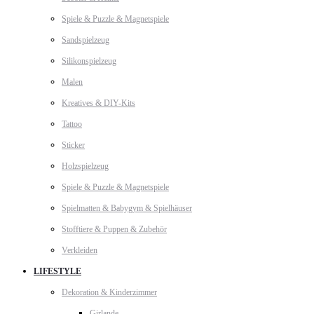
Spiele & Puzzle & Magnetspiele
Sandspielzeug
Silikonspielzeug
Malen
Kreatives & DIY-Kits
Tattoo
Sticker
Holzspielzeug
Spiele & Puzzle & Magnetspiele
Spielmatten & Babygym & Spielhäuser
Stofftiere & Puppen & Zubehör
Verkleiden
LIFESTYLE
Dekoration & Kinderzimmer
Girlande