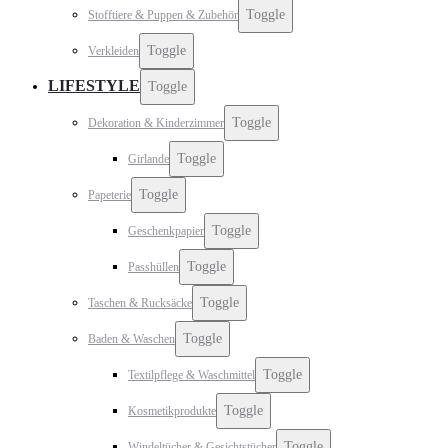
Toggle
Stofftiere & Puppen & Zubehör
Toggle
Verkleiden
LIFESTYLE
Toggle
Toggle
Dekoration & Kinderzimmer
Toggle
Girlande
Toggle
Papeterie
Toggle
Geschenkpapier
Toggle
Passhüllen
Toggle
Taschen & Rucksäcke
Toggle
Baden & Waschen
Toggle
Textilpflege & Waschmittel
Toggle
Kosmetikprodukte
Toggle
Windeltücher & Gesichtstücher