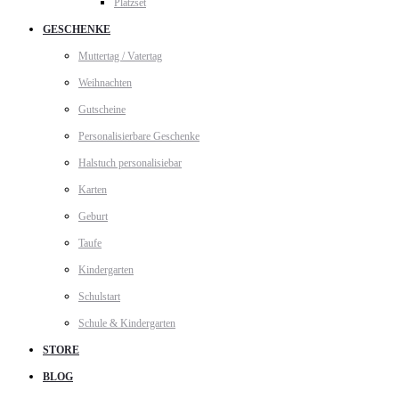
Platzset
GESCHENKE
Muttertag / Vatertag
Weihnachten
Gutscheine
Personalisierbare Geschenke
Halstuch personalisiebar
Karten
Geburt
Taufe
Kindergarten
Schulstart
Schule & Kindergarten
STORE
BLOG