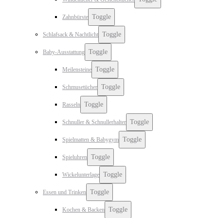
Toggle
Zahnbürste
Toggle
Schlafsack & Nachtlicht
Toggle
Baby-Ausstattung
Toggle
Meilensteine
Toggle
Schmusetücher
Toggle
Rasseln
Toggle
Schnuller & Schnullerhalter
Toggle
Spielmatten & Babygym
Toggle
Spieluhren
Toggle
Wickelunterlage
Toggle
Essen und Trinken
Toggle
Kochen & Backen