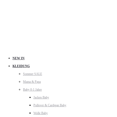
NEW IN
KLEIDUNG
Sommer SALE
Mama & Papa
Baby 0-1 Jahre
Jacken Baby
Pullover & Cardigan Baby
Wolle Baby