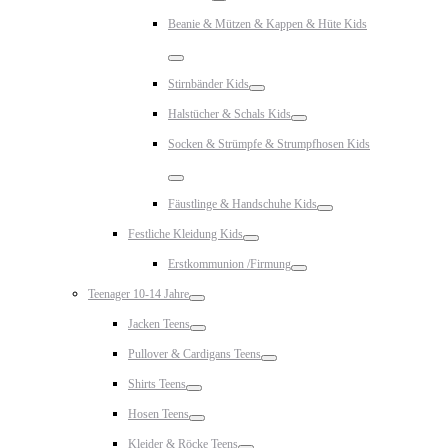
Toggle
Beanie & Mützen & Kappen & Hüte Kids
Toggle
Stirnbänder Kids
Toggle
Halstücher & Schals Kids
Toggle
Socken & Strümpfe & Strumpfhosen Kids
Toggle
Fäustlinge & Handschuhe Kids
Toggle
Festliche Kleidung Kids
Toggle
Erstkommunion /Firmung
Toggle
Teenager 10-14 Jahre
Toggle
Jacken Teens
Toggle
Pullover & Cardigans Teens
Toggle
Shirts Teens
Toggle
Hosen Teens
Toggle
Kleider & Röcke Teens