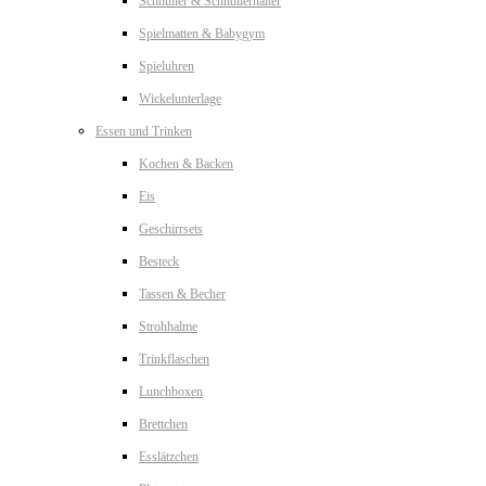
Schnuller & Schnullerhalter
Spielmatten & Babygym
Spieluhren
Wickelunterlage
Essen und Trinken
Kochen & Backen
Eis
Geschirrsets
Besteck
Tassen & Becher
Strohhalme
Trinkflaschen
Lunchboxen
Brettchen
Esslätzchen