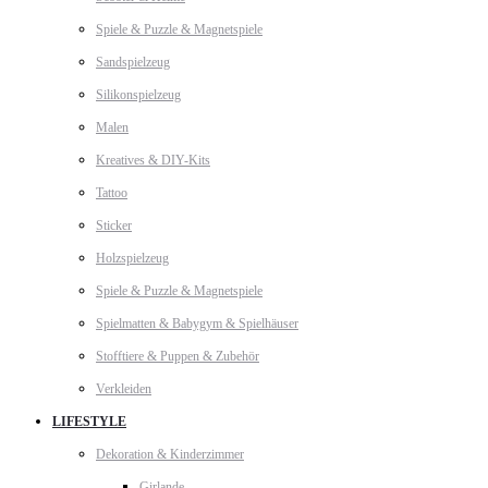
Spiele & Puzzle & Magnetspiele
Sandspielzeug
Silikonspielzeug
Malen
Kreatives & DIY-Kits
Tattoo
Sticker
Holzspielzeug
Spiele & Puzzle & Magnetspiele
Spielmatten & Babygym & Spielhäuser
Stofftiere & Puppen & Zubehör
Verkleiden
LIFESTYLE
Dekoration & Kinderzimmer
Girlande