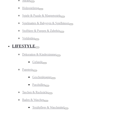
Sticker
Toggle
Holzspielzeug
Toggle
Spiele & Puzzle & Magnetspiele
Toggle
Spielmatten & Babygym & Spielhäuser
Toggle
Stofftiere & Puppen & Zubehör
Toggle
Verkleiden
Toggle
LIFESTYLE
Toggle
Dekoration & Kinderzimmer
Toggle
Girlande
Toggle
Papeterie
Toggle
Geschenkpapier
Toggle
Passhüllen
Toggle
Taschen & Rucksäcke
Toggle
Baden & Waschen
Toggle
Textilpflege & Waschmittel
Toggle