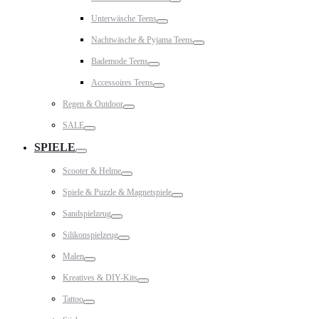
Toggle
Unterwäsche Teens
Toggle
Nachtwäsche & Pyjama Teens
Toggle
Bademode Teens
Toggle
Accessoires Teens
Toggle
Regen & Outdoor
Toggle
SALE
Toggle
SPIELE
Toggle
Scooter & Helme
Toggle
Spiele & Puzzle & Magnetspiele
Toggle
Sandspielzeug
Toggle
Silikonspielzeug
Toggle
Malen
Toggle
Kreatives & DIY-Kits
Toggle
Tattoo
Toggle