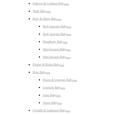
Toggle
Pullover & Cardigan Baby
Toggle
Wolle Baby
Toggle
Body & Shirts Baby
Toggle
Body kurzarm Baby
Toggle
Body langarm Baby
Toggle
Hemdbody Baby
Toggle
Shirt kurzarm Baby
Toggle
Shirt langarm Baby
Toggle
Kleider & Röcke Baby
Toggle
Hose Baby
Toggle
Hosen & Leggings Baby
Toggle
Leggings Baby
Toggle
Jeans Baby
Toggle
Shorts Baby
Toggle
Overalls & Latzhosen Baby