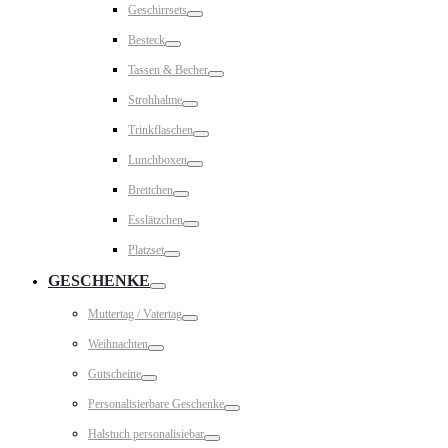
Geschirrsets
Toggle
Besteck
Toggle
Tassen & Becher
Toggle
Strohhalme
Toggle
Trinkflaschen
Toggle
Lunchboxen
Toggle
Brettchen
Toggle
Esslätzchen
Toggle
Platzset
Toggle
GESCHENKE
Toggle
Muttertag / Vatertag
Toggle
Weihnachten
Toggle
Gutscheine
Toggle
Personalisierbare Geschenke
Toggle
Halstuch personalisiebar