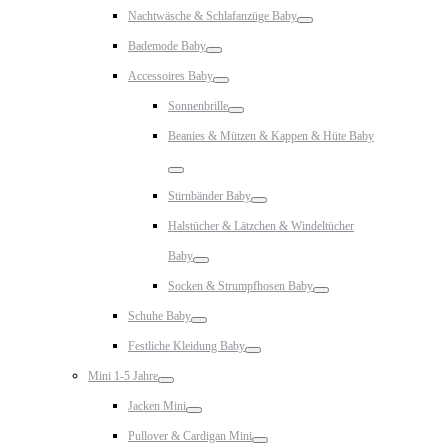
Toggle
Nachtwäsche & Schlafanzüge Baby
Toggle
Bademode Baby
Toggle
Accessoires Baby
Toggle
Sonnenbrille
Toggle
Beanies & Mützen & Kappen & Hüte Baby
Toggle
Stirnbänder Baby
Toggle
Halstücher & Lätzchen & Windeltücher
Baby
Toggle
Socken & Strumpfhosen Baby
Toggle
Schuhe Baby
Toggle
Festliche Kleidung Baby
Toggle
Mini 1-5 Jahre
Toggle
Jacken Mini
Toggle
Pullover & Cardigan Mini