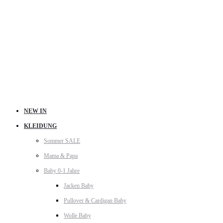
NEW IN
KLEIDUNG
Sommer SALE
Mama & Papa
Baby 0-1 Jahre
Jacken Baby
Pullover & Cardigan Baby
Wolle Baby