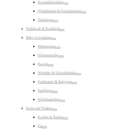
Kosmetikprodukte
Toggle
Windeltücher & Gesichtstücher
Toggle
Zahnbürste
Toggle
Schlafsack & Nachtlicht
Toggle
Baby-Ausstattung
Toggle
Meilensteine
Toggle
Schmusetücher
Toggle
Rasseln
Toggle
Schnuller & Schnullerhalter
Toggle
Spielmatten & Babygym
Toggle
Spieluhren
Toggle
Wickelunterlage
Toggle
Essen und Trinken
Toggle
Kochen & Backen
Toggle
Eis
Toggle