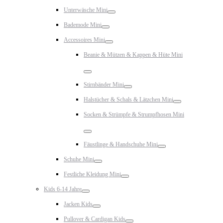
Toggle
Unterwäsche Mini
Toggle
Bademode Mini
Toggle
Accessoires Mini
Toggle
Beanie & Mützen & Kappen & Hüte Mini
Toggle
Stirnbänder Mini
Toggle
Halstücher & Schals & Lätzchen Mini
Toggle
Socken & Strümpfe & Strumpfhosen Mini
Toggle
Fäustlinge & Handschuhe Mini
Toggle
Schuhe Mini
Toggle
Festliche Kleidung Mini
Toggle
Kids 6-14 Jahre
Toggle
Jacken Kids
Toggle
Pullover & Cardigan Kids