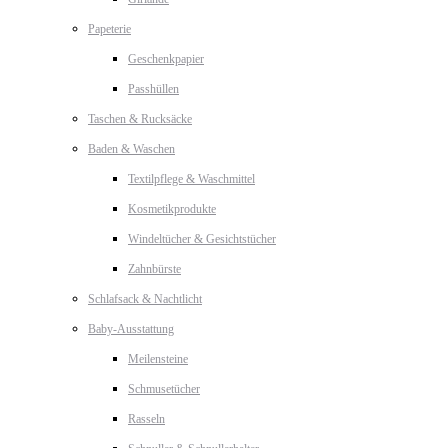
Papeterie
Geschenkpapier
Passhüllen
Taschen & Rucksäcke
Baden & Waschen
Textilpflege & Waschmittel
Kosmetikprodukte
Windeltücher & Gesichtstücher
Zahnbürste
Schlafsack & Nachtlicht
Baby-Ausstattung
Meilensteine
Schmusetücher
Rasseln