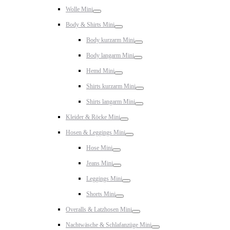
Toggle
Wolle Mini
Toggle
Body & Shirts Mini
Toggle
Body kurzarm Mini
Toggle
Body langarm Mini
Toggle
Hemd Mini
Toggle
Shirts kurzarm Mini
Toggle
Shirts langarm Mini
Toggle
Kleider & Röcke Mini
Toggle
Hosen & Leggings Mini
Toggle
Hose Mini
Toggle
Jeans Mini
Toggle
Leggings Mini
Toggle
Shorts Mini
Toggle
Overalls & Latzhosen Mini
Toggle
Nachtwäsche & Schlafanzüge Mini