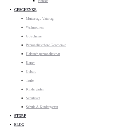
Platzset
GESCHENKE
Muttertag / Vatertag
Weihnachten
Gutscheine
Personalisierbare Geschenke
Halstuch personalisiebar
Karten
Geburt
Taufe
Kindergarten
Schulstart
Schule & Kindergarten
STORE
BLOG