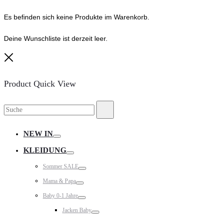
Es befinden sich keine Produkte im Warenkorb.
Deine Wunschliste ist derzeit leer.
Close
Product Quick View
Suche
Suche
nach:
NEW IN
Toggle
KLEIDUNG
Toggle
Sommer SALE
Toggle
Mama & Papa
Toggle
Baby 0-1 Jahre
Toggle
Jacken Baby