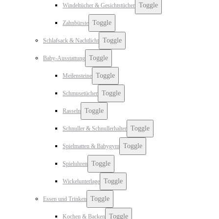
Toggle
Windeltücher & Gesichtstücher
Toggle
Zahnbürste
Toggle
Schlafsack & Nachtlicht
Toggle
Baby-Ausstattung
Toggle
Meilensteine
Toggle
Schmusetücher
Toggle
Rasseln
Toggle
Schnuller & Schnullerhalter
Toggle
Spielmatten & Babygym
Toggle
Spieluhren
Toggle
Wickelunterlage
Toggle
Essen und Trinken
Toggle
Kochen & Backen