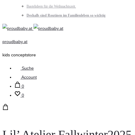
Bastelideen für die Weihnachtszeit.
Deshalb sind Routinen im Familienleben so wichtig
proudbaby.at
kids conceptstore
Suche
Account
0
0
Lil’ Atelier Fallwinter2025