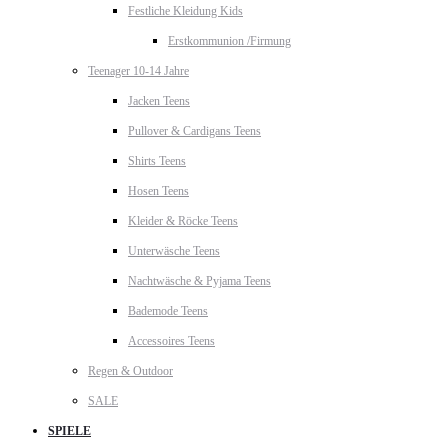
Festliche Kleidung Kids
Erstkommunion /Firmung
Teenager 10-14 Jahre
Jacken Teens
Pullover & Cardigans Teens
Shirts Teens
Hosen Teens
Kleider & Röcke Teens
Unterwäsche Teens
Nachtwäsche & Pyjama Teens
Bademode Teens
Accessoires Teens
Regen & Outdoor
SALE
SPIELE