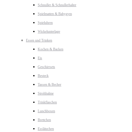
Schnuller & Schnullerhalter
Spielmatten & Babygym
Spieluhren
Wickelunterlage
Essen und Trinken
Kochen & Backen
Eis
Geschirrsets
Besteck
Tassen & Becher
Strohhalme
Trinkflaschen
Lunchboxen
Brettchen
Esslätzchen