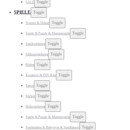
Toggle
SALE
SPIELE
Toggle
Toggle
Scooter & Helme
Toggle
Spiele & Puzzle & Magnetspiele
Toggle
Sandspielzeug
Toggle
Silikonspielzeug
Toggle
Malen
Toggle
Kreatives & DIY-Kits
Toggle
Tattoo
Toggle
Sticker
Toggle
Holzspielzeug
Toggle
Spiele & Puzzle & Magnetspiele
Toggle
Spielmatten & Babygym & Spielhäuser