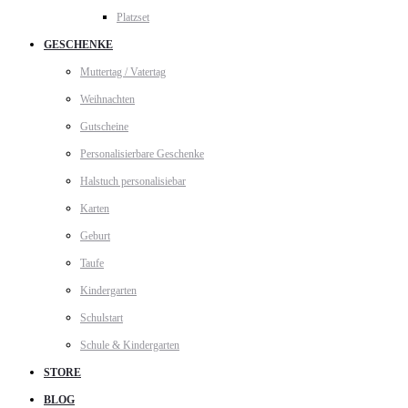
Platzset
GESCHENKE
Muttertag / Vatertag
Weihnachten
Gutscheine
Personalisierbare Geschenke
Halstuch personalisiebar
Karten
Geburt
Taufe
Kindergarten
Schulstart
Schule & Kindergarten
STORE
BLOG