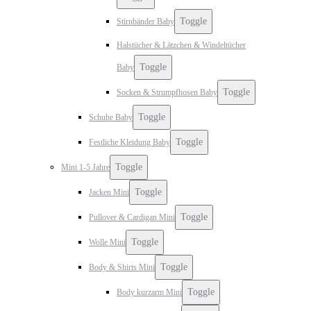
Toggle
Stirnbänder Baby
Halstücher & Lätzchen & Windeltücher
Toggle
Baby
Toggle
Socken & Strumpfhosen Baby
Toggle
Schuhe Baby
Toggle
Festliche Kleidung Baby
Toggle
Mini 1-5 Jahre
Toggle
Jacken Mini
Toggle
Pullover & Cardigan Mini
Toggle
Wolle Mini
Toggle
Body & Shirts Mini
Toggle
Body kurzarm Mini