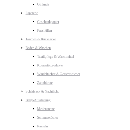
Girlande
Papeterie
Geschenkpapier
Passhüllen
Taschen & Rucksäcke
Baden & Waschen
Textilpflege & Waschmittel
Kosmetikprodukte
Windeltücher & Gesichtstücher
Zahnbürste
Schlafsack & Nachtlicht
Baby-Ausstattung
Meilensteine
Schmusetücher
Rasseln