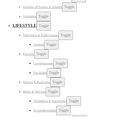
Toggle
Stofftiere & Puppen & Zubehör
Toggle
Verkleiden
LIFESTYLE
Toggle
Toggle
Dekoration & Kinderzimmer
Toggle
Girlande
Toggle
Papeterie
Toggle
Geschenkpapier
Toggle
Passhüllen
Toggle
Taschen & Rucksäcke
Toggle
Baden & Waschen
Toggle
Textilpflege & Waschmittel
Toggle
Kosmetikprodukte