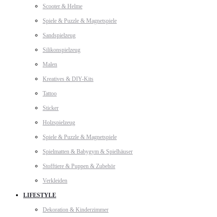
Scooter & Helme
Spiele & Puzzle & Magnetspiele
Sandspielzeug
Silikonspielzeug
Malen
Kreatives & DIY-Kits
Tattoo
Sticker
Holzspielzeug
Spiele & Puzzle & Magnetspiele
Spielmatten & Babygym & Spielhäuser
Stofftiere & Puppen & Zubehör
Verkleiden
LIFESTYLE
Dekoration & Kinderzimmer