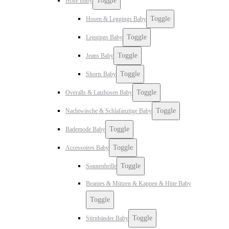
Toggle
Hose Baby
Toggle
Hosen & Leggings Baby
Toggle
Leggings Baby
Toggle
Jeans Baby
Toggle
Shorts Baby
Toggle
Overalls & Latzhosen Baby
Toggle
Nachtwäsche & Schlafanzüge Baby
Toggle
Bademode Baby
Toggle
Accessoires Baby
Toggle
Sonnenbrille
Beanies & Mützen & Kappen & Hüte Baby
Toggle
Toggle
Stirnbänder Baby