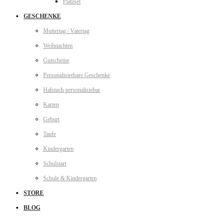
Platzset
GESCHENKE
Muttertag / Vatertag
Weihnachten
Gutscheine
Personalisierbare Geschenke
Halstuch personalisiebar
Karten
Geburt
Taufe
Kindergarten
Schulstart
Schule & Kindergarten
STORE
BLOG