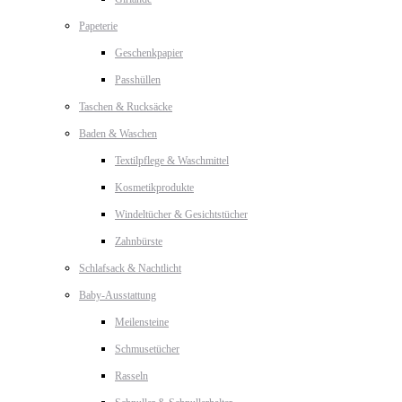
Papeterie
Geschenkpapier
Passhüllen
Taschen & Rucksäcke
Baden & Waschen
Textilpflege & Waschmittel
Kosmetikprodukte
Windeltücher & Gesichtstücher
Zahnbürste
Schlafsack & Nachtlicht
Baby-Ausstattung
Meilensteine
Schmusetücher
Rasseln