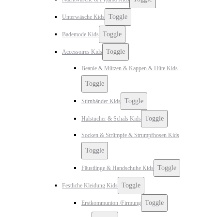
Toggle
Unterwäsche Kids
Toggle
Bademode Kids
Toggle
Accessoires Kids
Beanie & Mützen & Kappen & Hüte Kids
Toggle
Toggle
Stirnbänder Kids
Toggle
Halstücher & Schals Kids
Socken & Strümpfe & Strumpfhosen Kids
Toggle
Toggle
Fäustlinge & Handschuhe Kids
Toggle
Festliche Kleidung Kids
Toggle
Erstkommunion /Firmung