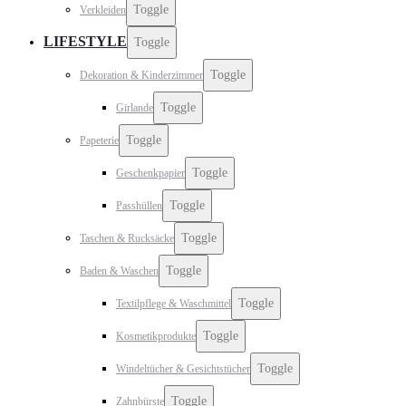
Toggle
Verkleiden
LIFESTYLE
Toggle
Toggle
Dekoration & Kinderzimmer
Toggle
Girlande
Toggle
Papeterie
Toggle
Geschenkpapier
Toggle
Passhüllen
Toggle
Taschen & Rucksäcke
Toggle
Baden & Waschen
Toggle
Textilpflege & Waschmittel
Toggle
Kosmetikprodukte
Toggle
Windeltücher & Gesichtstücher
Toggle
Zahnbürste