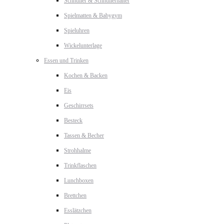
Schnuller & Schnullerhalter
Spielmatten & Babygym
Spieluhren
Wickelunterlage
Essen und Trinken
Kochen & Backen
Eis
Geschirrsets
Besteck
Tassen & Becher
Strohhalme
Trinkflaschen
Lunchboxen
Brettchen
Esslätzchen