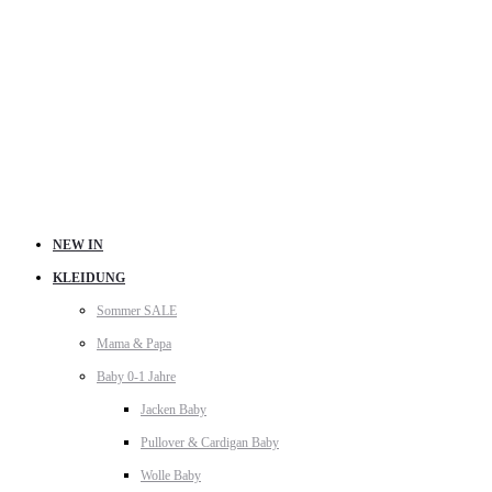
NEW IN
KLEIDUNG
Sommer SALE
Mama & Papa
Baby 0-1 Jahre
Jacken Baby
Pullover & Cardigan Baby
Wolle Baby