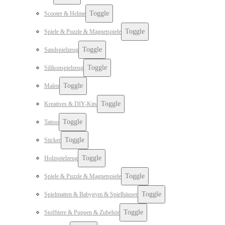
Toggle
Scooter & Helme
Toggle
Spiele & Puzzle & Magnetspiele
Toggle
Sandspielzeug
Toggle
Silikonspielzeug
Toggle
Malen
Toggle
Kreatives & DIY-Kits
Toggle
Tattoo
Toggle
Sticker
Toggle
Holzspielzeug
Toggle
Spiele & Puzzle & Magnetspiele
Toggle
Spielmatten & Babygym & Spielhäuser
Toggle
Stofftiere & Puppen & Zubehör