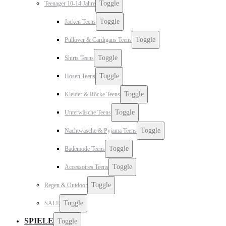
Toggle
Teenager 10-14 Jahre
Toggle
Jacken Teens
Toggle
Pullover & Cardigans Teens
Toggle
Shirts Teens
Toggle
Hosen Teens
Toggle
Kleider & Röcke Teens
Toggle
Unterwäsche Teens
Toggle
Nachtwäsche & Pyjama Teens
Toggle
Bademode Teens
Toggle
Accessoires Teens
Toggle
Regen & Outdoor
Toggle
SALE
SPIELE
Toggle