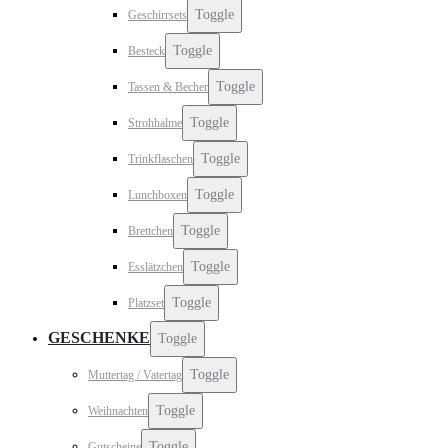
Toggle
Geschirrsets
Toggle
Besteck
Toggle
Tassen & Becher
Toggle
Strohhalme
Toggle
Trinkflaschen
Toggle
Lunchboxen
Toggle
Brettchen
Toggle
Esslätzchen
Toggle
Platzset
GESCHENKE
Toggle
Toggle
Muttertag / Vatertag
Toggle
Weihnachten
Toggle
Gutscheine