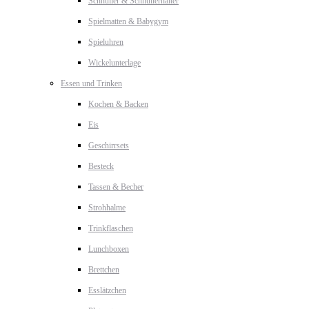
Schnuller & Schnullerhalter
Spielmatten & Babygym
Spieluhren
Wickelunterlage
Essen und Trinken
Kochen & Backen
Eis
Geschirrsets
Besteck
Tassen & Becher
Strohhalme
Trinkflaschen
Lunchboxen
Brettchen
Esslätzchen