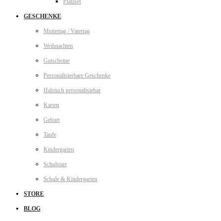
Platzset
GESCHENKE
Muttertag / Vatertag
Weihnachten
Gutscheine
Personalisierbare Geschenke
Halstuch personalisiebar
Karten
Geburt
Taufe
Kindergarten
Schulstart
Schule & Kindergarten
STORE
BLOG