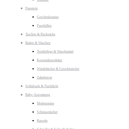
Papeterie
Geschenkpapier
Passhüllen
Taschen & Rucksäcke
Baden & Waschen
Textilpflege & Waschmittel
Kosmetikprodukte
Windeltücher & Gesichtstücher
Zahnbürste
Schlafsack & Nachtlicht
Baby-Ausstattung
Meilensteine
Schmusetücher
Rasseln