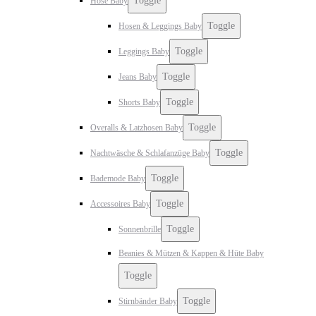
Toggle
Hose Baby
Toggle
Hosen & Leggings Baby
Toggle
Leggings Baby
Toggle
Jeans Baby
Toggle
Shorts Baby
Toggle
Overalls & Latzhosen Baby
Toggle
Nachtwäsche & Schlafanzüge Baby
Toggle
Bademode Baby
Toggle
Accessoires Baby
Toggle
Sonnenbrille
Beanies & Mützen & Kappen & Hüte Baby
Toggle
Toggle
Stirnbänder Baby