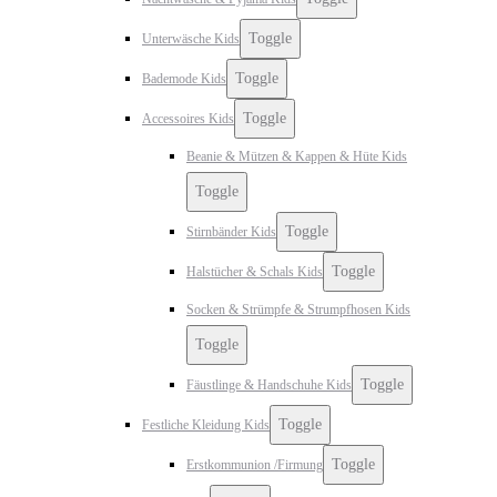
Toggle
Unterwäsche Kids
Toggle
Bademode Kids
Toggle
Accessoires Kids
Beanie & Mützen & Kappen & Hüte Kids
Toggle
Toggle
Stirnbänder Kids
Toggle
Halstücher & Schals Kids
Socken & Strümpfe & Strumpfhosen Kids
Toggle
Toggle
Fäustlinge & Handschuhe Kids
Toggle
Festliche Kleidung Kids
Toggle
Erstkommunion /Firmung