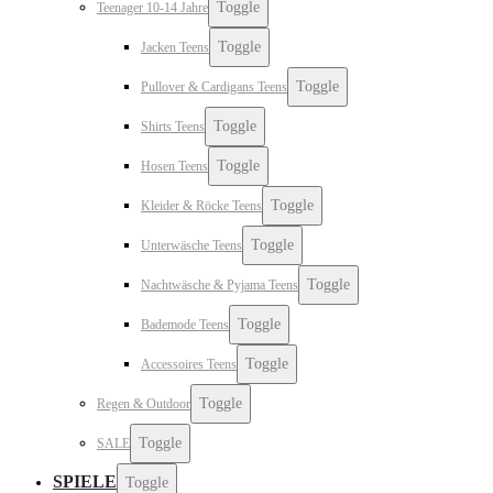
Toggle
Teenager 10-14 Jahre
Toggle
Jacken Teens
Toggle
Pullover & Cardigans Teens
Toggle
Shirts Teens
Toggle
Hosen Teens
Toggle
Kleider & Röcke Teens
Toggle
Unterwäsche Teens
Toggle
Nachtwäsche & Pyjama Teens
Toggle
Bademode Teens
Toggle
Accessoires Teens
Toggle
Regen & Outdoor
Toggle
SALE
SPIELE
Toggle