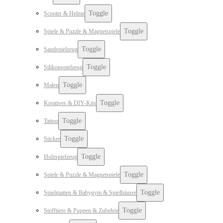
Toggle
Scooter & Helme
Toggle
Spiele & Puzzle & Magnetspiele
Toggle
Sandspielzeug
Toggle
Silikonspielzeug
Toggle
Malen
Toggle
Kreatives & DIY-Kits
Toggle
Tattoo
Toggle
Sticker
Toggle
Holzspielzeug
Toggle
Spiele & Puzzle & Magnetspiele
Toggle
Spielmatten & Babygym & Spielhäuser
Toggle
Stofftiere & Puppen & Zubehör