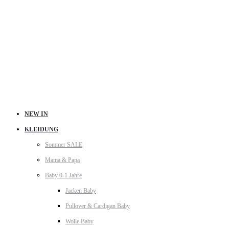
NEW IN
KLEIDUNG
Sommer SALE
Mama & Papa
Baby 0-1 Jahre
Jacken Baby
Pullover & Cardigan Baby
Wolle Baby