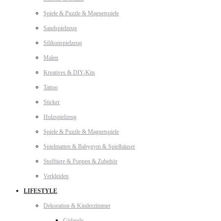
Spiele & Puzzle & Magnetspiele
Sandspielzeug
Silikonspielzeug
Malen
Kreatives & DIY-Kits
Tattoo
Sticker
Holzspielzeug
Spiele & Puzzle & Magnetspiele
Spielmatten & Babygym & Spielhäuser
Stofftiere & Puppen & Zubehör
Verkleiden
LIFESTYLE
Dekoration & Kinderzimmer
Girlande