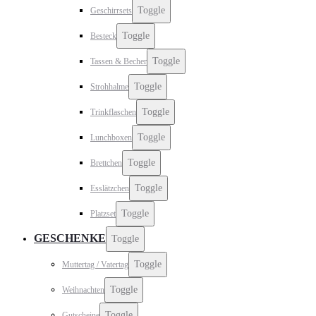
Toggle
Geschirrsets
Toggle
Besteck
Toggle
Tassen & Becher
Toggle
Strohhalme
Toggle
Trinkflaschen
Toggle
Lunchboxen
Toggle
Brettchen
Toggle
Esslätzchen
Toggle
Platzset
GESCHENKE
Toggle
Toggle
Muttertag / Vatertag
Toggle
Weihnachten
Toggle
Gutscheine