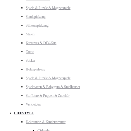
Spiele & Puzzle & Magnetspiele
Sandspielzeug
Silikonspielzeug
Malen
Kreatives & DIY-Kits
Tattoo
Sticker
Holzspielzeug
Spiele & Puzzle & Magnetspiele
Spielmatten & Babygym & Spielhäuser
Stofftiere & Puppen & Zubehör
Verkleiden
LIFESTYLE
Dekoration & Kinderzimmer
Girlande