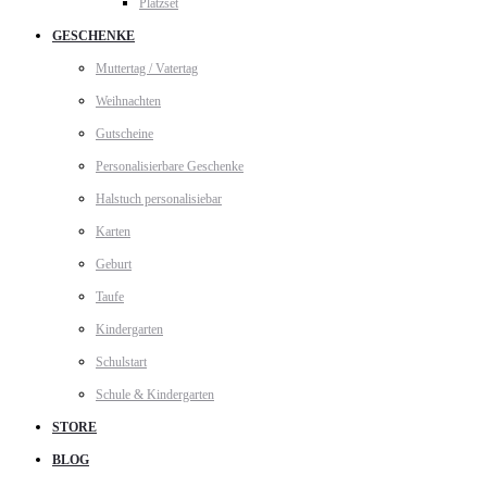
Platzset
GESCHENKE
Muttertag / Vatertag
Weihnachten
Gutscheine
Personalisierbare Geschenke
Halstuch personalisiebar
Karten
Geburt
Taufe
Kindergarten
Schulstart
Schule & Kindergarten
STORE
BLOG