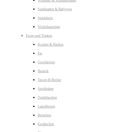
Schnuller & Schnullerhalter
Spielmatten & Babygym
Spieluhren
Wickelunterlage
Essen und Trinken
Kochen & Backen
Eis
Geschirrsets
Besteck
Tassen & Becher
Strohhalme
Trinkflaschen
Lunchboxen
Brettchen
Esslätzchen