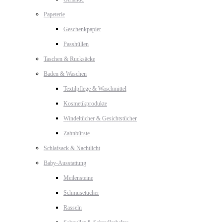
Papeterie
Geschenkpapier
Passhüllen
Taschen & Rucksäcke
Baden & Waschen
Textilpflege & Waschmittel
Kosmetikprodukte
Windeltücher & Gesichtstücher
Zahnbürste
Schlafsack & Nachtlicht
Baby-Ausstattung
Meilensteine
Schmusetücher
Rasseln