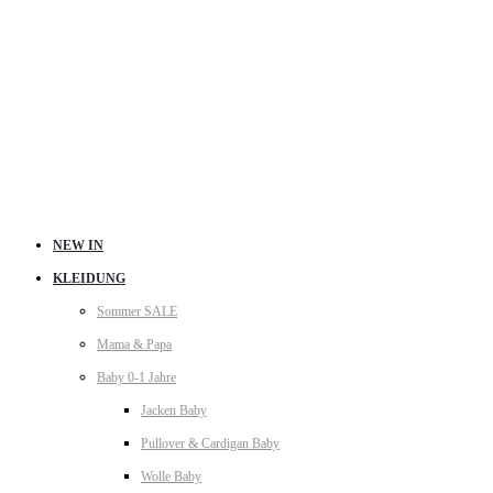
NEW IN
KLEIDUNG
Sommer SALE
Mama & Papa
Baby 0-1 Jahre
Jacken Baby
Pullover & Cardigan Baby
Wolle Baby