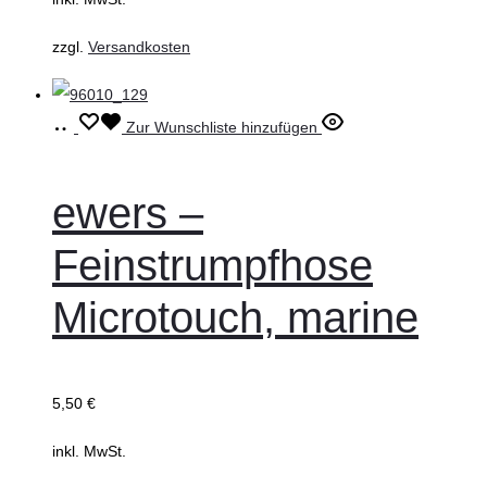
gewählt
werden
zzgl.
Versandkosten
Ausführung
Dieses
Zur Wunschliste hinzufügen
wählen
Produkt
weist
ewers –
mehrere
Feinstrumpfhose
Varianten
auf.
Microtouch, marine
Die
Optionen
können
5,50
€
auf
inkl. MwSt.
der
Produktseite