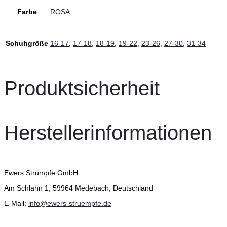
Farbe
ROSA
Schuhgröße
16-17
,
17-18
,
18-19
,
19-22
,
23-26
,
27-30
,
31-34
Produktsicherheit
Herstellerinformationen
Ewers Strümpfe GmbH
Am Schlahn 1, 59964 Medebach, Deutschland
E-Mail:
info@ewers-struempfe.de