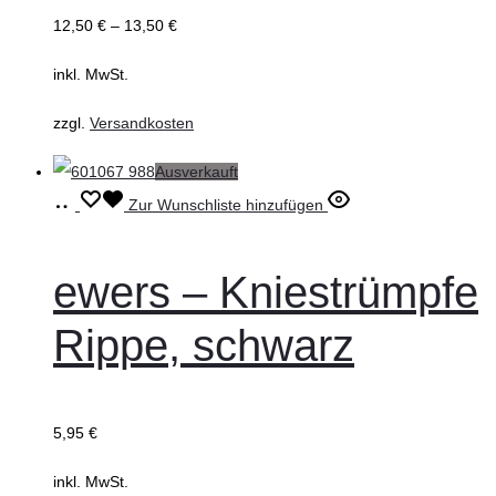
können
12,50
€
–
13,50
€
auf
inkl. MwSt.
der
Produktseite
zzgl.
Versandkosten
gewählt
Ausverkauft
werden
Ausführung
Dieses
Zur Wunschliste hinzufügen
wählen
Produkt
weist
ewers – Kniestrümpfe
mehrere
Rippe, schwarz
Varianten
auf.
Die
5,95
€
Optionen
können
inkl. MwSt.