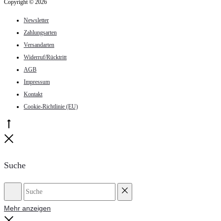
Copyright © 2026
werden
Newsletter
Zahlungsarten
Versandarten
Widerruf/Rücktritt
AGB
Impressum
Kontakt
Cookie-Richtlinie (EU)
Go
to
Close
top
Suche
Suche
Reset
Mehr anzeigen