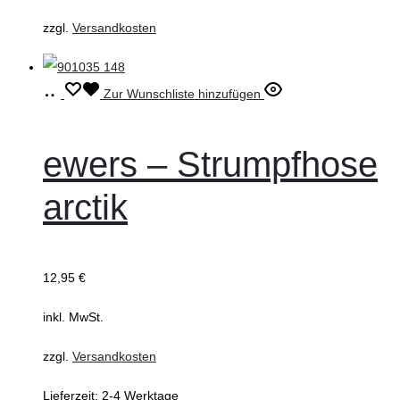
auf
zzgl.
Versandkosten
der
Produktseite
gewählt
Ausführung
Dieses
Zur Wunschliste hinzufügen
werden
wählen
Produkt
weist
ewers – Strumpfhose
mehrere
arctik
Varianten
auf.
Die
12,95
€
Optionen
können
inkl. MwSt.
auf
zzgl.
Versandkosten
der
Produktseite
Lieferzeit:
2-4 Werktage