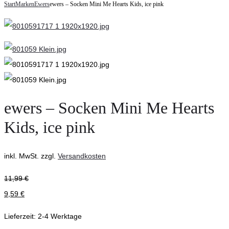
navigation
Start
Marken
Ewers
ewers – Socken Mini Me Hearts Kids, ice pink
–
Schwimmwindel,
Socken
Eis
Mini
Hund,
Me
weiß
Hearts
Erwachsene,
ice
ewers – Socken Mini Me Hearts
pink
Kids, ice pink
inkl. MwSt.
zzgl.
Versandkosten
11,99
€
9,59
€
Lieferzeit:
2-4 Werktage