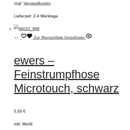
zzgl.
Versandkosten
gewählt
Lieferzeit:
2-4 Werktage
werden
Ausführung
Dieses
Zur Wunschliste hinzufügen
wählen
Produkt
weist
ewers –
mehrere
Feinstrumpfhose
Varianten
auf.
Microtouch, schwarz
Die
Optionen
können
5,50
€
auf
inkl. MwSt.
der