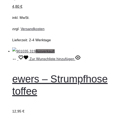
Produktseite
4,80
€
gewählt
inkl. MwSt.
werden
zzgl.
Versandkosten
Lieferzeit:
2-4 Werktage
Ausverkauft
Ausführung
Dieses
Zur Wunschliste hinzufügen
wählen
Produkt
weist
ewers – Strumpfhose
mehrere
toffee
Varianten
auf.
Die
12,95
€
Optionen