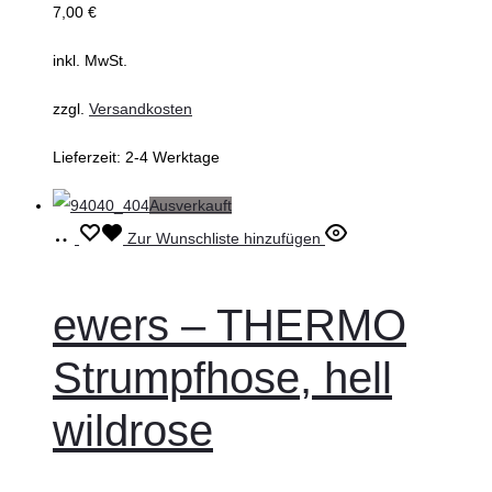
7,00
€
auf
inkl. MwSt.
der
Produktseite
zzgl.
Versandkosten
gewählt
Lieferzeit:
2-4 Werktage
werden
Ausverkauft
Ausführung
Dieses
Zur Wunschliste hinzufügen
wählen
Produkt
weist
ewers – THERMO
mehrere
Strumpfhose, hell
Varianten
auf.
wildrose
Die
Optionen