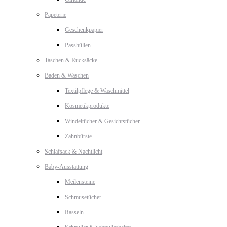
Papeterie
Geschenkpapier
Passhüllen
Taschen & Rucksäcke
Baden & Waschen
Textilpflege & Waschmittel
Kosmetikprodukte
Windeltücher & Gesichtstücher
Zahnbürste
Schlafsack & Nachtlicht
Baby-Ausstattung
Meilensteine
Schmusetücher
Rasseln