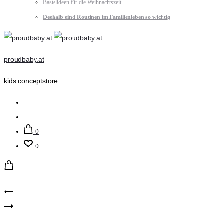
Bastelideen für die Weihnachtszeit.
Deshalb sind Routinen im Familienleben so wichtig
proudbaby.at
kids conceptstore
Suche
Account
0
0
Product
Lässig
ewers
–