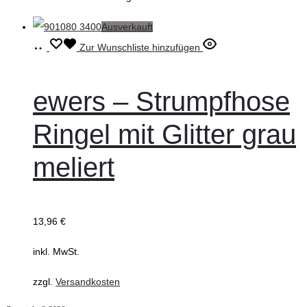
gewählt
Ausverkauft
werden
Ausführung
Dieses
Zur Wunschliste hinzufügen
wählen
Produkt
weist
ewers – Strumpfhose
mehrere
Ringel mit Glitter grau
Varianten
auf.
meliert
Die
Optionen
können
13,96
€
auf
inkl. MwSt.
der
Produktseite
zzgl.
Versandkosten
gewählt