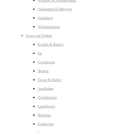
Schnuller & Schnullerhalter
Spielmatten & Babygym
Spieluhren
Wickelunterlage
Essen und Trinken
Kochen & Backen
Eis
Geschirrsets
Besteck
Tassen & Becher
Strohhalme
Trinkflaschen
Lunchboxen
Brettchen
Esslätzchen