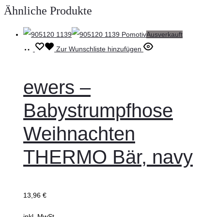
Ähnliche Produkte
Ausverkauft
Ausführung
Dieses
Zur Wunschliste hinzufügen
wählen
Produkt
weist
ewers –
mehrere
Babystrumpfhose
Varianten
auf.
Weihnachten
Die
THERMO Bär, navy
Optionen
können
auf
der
13,96
€
Produktseite
inkl. MwSt.