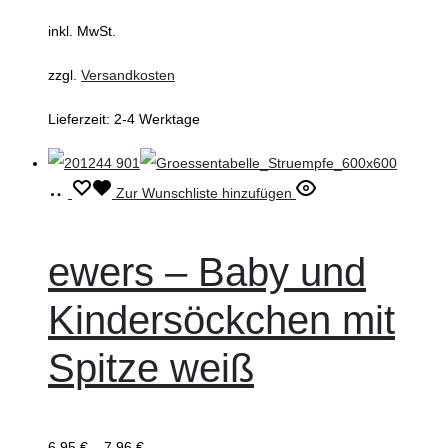
der
inkl. MwSt.
Produktseite
gewählt
zzgl.
Versandkosten
werden
Lieferzeit:
2-4 Werktage
Ausführung
Dieses
Zur Wunschliste hinzufügen
wählen
Produkt
weist
ewers – Baby und
mehrere
Kindersöckchen mit
Varianten
auf.
Spitze weiß
Die
Optionen
können
6,95
€
–
7,96
€