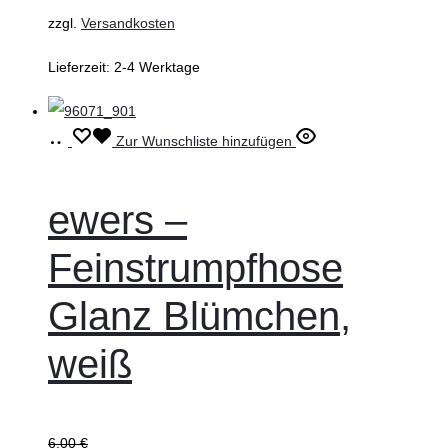
Produktseite
zzgl.
Versandkosten
gewählt
Lieferzeit:
2-4 Werktage
werden
Ausführung
Dieses
Zur Wunschliste hinzufügen
wählen
Produkt
weist
ewers –
mehrere
Feinstrumpfhose
Varianten
auf.
Glanz Blümchen,
Die
weiß
Optionen
können
auf
der
6,00
€