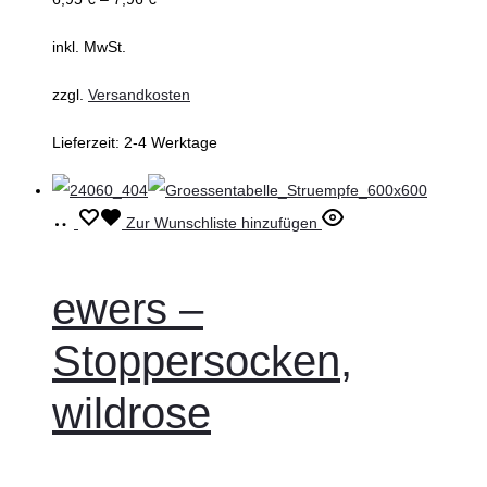
auf
inkl. MwSt.
der
Produktseite
zzgl.
Versandkosten
gewählt
Lieferzeit:
2-4 Werktage
werden
Ausführung
Dieses
Zur Wunschliste hinzufügen
wählen
Produkt
weist
ewers –
mehrere
Stoppersocken,
Varianten
auf.
wildrose
Die
Optionen
können