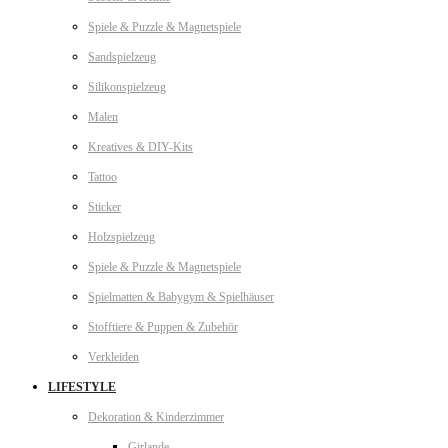
Spiele & Puzzle & Magnetspiele
Sandspielzeug
Silikonspielzeug
Malen
Kreatives & DIY-Kits
Tattoo
Sticker
Holzspielzeug
Spiele & Puzzle & Magnetspiele
Spielmatten & Babygym & Spielhäuser
Stofftiere & Puppen & Zubehör
Verkleiden
LIFESTYLE
Dekoration & Kinderzimmer
Girlande