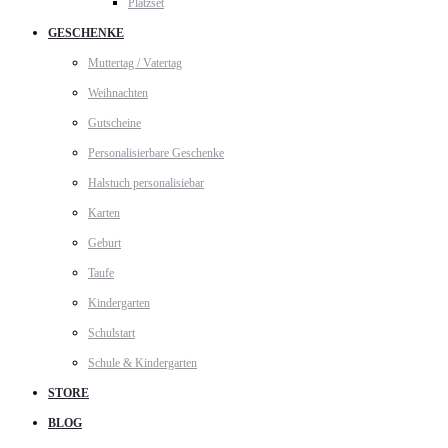
Platzset
GESCHENKE
Muttertag / Vatertag
Weihnachten
Gutscheine
Personalisierbare Geschenke
Halstuch personalisiebar
Karten
Geburt
Taufe
Kindergarten
Schulstart
Schule & Kindergarten
STORE
BLOG