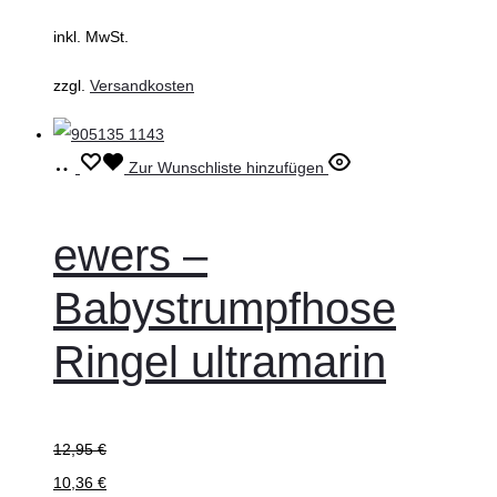
können
inkl. MwSt.
auf
zzgl.
Versandkosten
der
Produktseite
gewählt
Ausführung
Dieses
Zur Wunschliste hinzufügen
werden
wählen
Produkt
weist
ewers –
mehrere
Babystrumpfhose
Varianten
auf.
Ringel ultramarin
Die
Optionen
können
12,95
€
auf
10,36
€