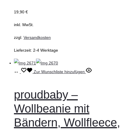
auf
der
19,90
€
Produktseite
inkl. MwSt.
gewählt
werden
zzgl.
Versandkosten
Lieferzeit:
2-4 Werktage
Ausführung
Dieses
Zur Wunschliste hinzufügen
wählen
Produkt
weist
proudbaby –
mehrere
Wollbeanie mit
Varianten
auf.
Bändern, Wollfleece,
Die