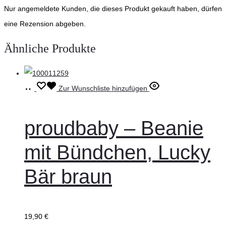
Nur angemeldete Kunden, die dieses Produkt gekauft haben, dürfen
eine Rezension abgeben.
Ähnliche Produkte
Ausführung
Dieses
Zur Wunschliste hinzufügen
wählen
Produkt
weist
proudbaby – Beanie
mehrere
mit Bündchen, Lucky
Varianten
auf.
Bär braun
Die
Optionen
können
19,90
€
auf