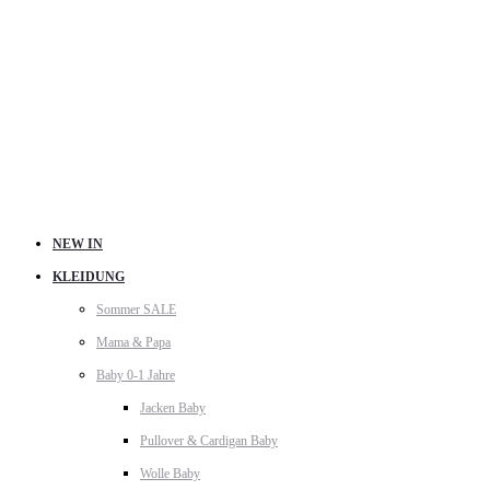
NEW IN
KLEIDUNG
Sommer SALE
Mama & Papa
Baby 0-1 Jahre
Jacken Baby
Pullover & Cardigan Baby
Wolle Baby