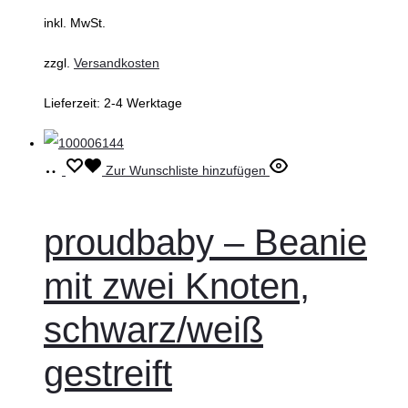
inkl. MwSt.
der
Produktseite
zzgl.
Versandkosten
gewählt
Lieferzeit:
2-4 Werktage
werden
Ausführung
Dieses
Zur Wunschliste hinzufügen
wählen
Produkt
weist
proudbaby – Beanie
mehrere
mit zwei Knoten,
Varianten
auf.
schwarz/weiß
Die
gestreift
Optionen
können