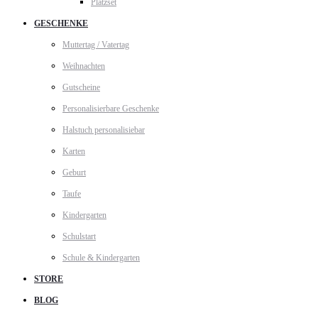
Platzset
GESCHENKE
Muttertag / Vatertag
Weihnachten
Gutscheine
Personalisierbare Geschenke
Halstuch personalisiebar
Karten
Geburt
Taufe
Kindergarten
Schulstart
Schule & Kindergarten
STORE
BLOG