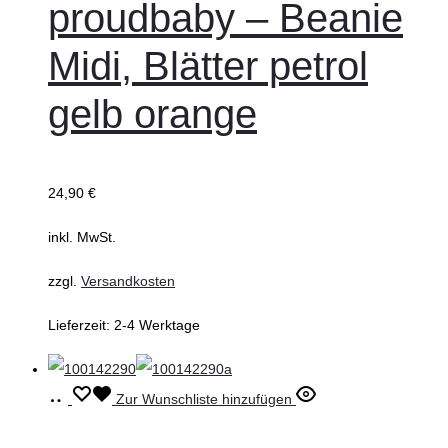
proudbaby – Beanie
mehrere
Midi, Blätter petrol
Varianten
auf.
gelb orange
Die
Optionen
können
24,90
€
auf
inkl. MwSt.
der
Produktseite
zzgl.
Versandkosten
gewählt
Lieferzeit:
2-4 Werktage
werden
Ausführung
Dieses
Zur Wunschliste hinzufügen
wählen
Produkt