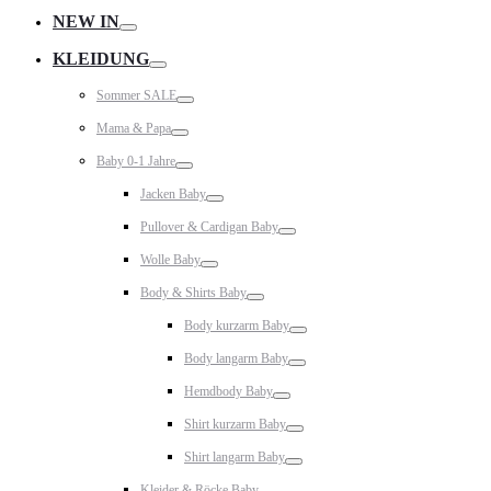
NEW IN
Toggle
KLEIDUNG
Toggle
Sommer SALE
Toggle
Mama & Papa
Toggle
Baby 0-1 Jahre
Toggle
Jacken Baby
Toggle
Pullover & Cardigan Baby
Toggle
Wolle Baby
Toggle
Body & Shirts Baby
Toggle
Body kurzarm Baby
Toggle
Body langarm Baby
Toggle
Hemdbody Baby
Toggle
Shirt kurzarm Baby
Toggle
Shirt langarm Baby
Toggle
Kleider & Röcke Baby