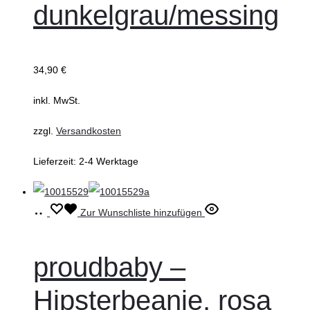
dunkelgrau/messing
Optionen
können
auf
der
34,90
€
Produktseite
inkl. MwSt.
gewählt
werden
zzgl.
Versandkosten
Lieferzeit:
2-4 Werktage
Ausführung
Dieses
Zur Wunschliste hinzufügen
wählen
Produkt
weist
proudbaby –
mehrere
Hipsterbeanie, rosa
Varianten