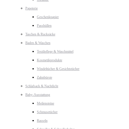
Papeterie
Geschenkpapier
Passhüllen
Taschen & Rucksäcke
Baden & Waschen
Textilpflege & Waschmittel
Kosmetikprodukte
Windeltücher & Gesichtstücher
Zahnbürste
Schlafsack & Nachtlicht
Baby-Ausstattung
Meilensteine
Schmusetücher
Rasseln