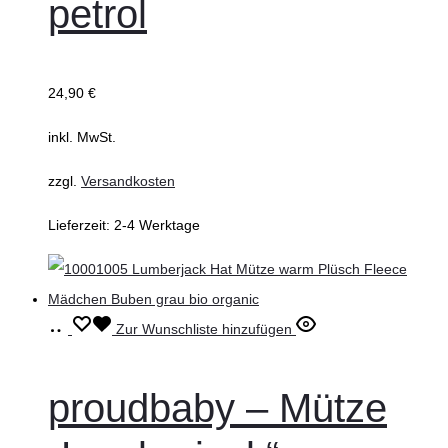
petrol
Die
Optionen
können
24,90
€
auf
inkl. MwSt.
der
Produktseite
zzgl.
Versandkosten
gewählt
Lieferzeit:
2-4 Werktage
werden
Ausführung
Dieses
Zur Wunschliste hinzufügen
wählen
Produkt
weist
proudbaby – Mütze
mehrere
Varianten