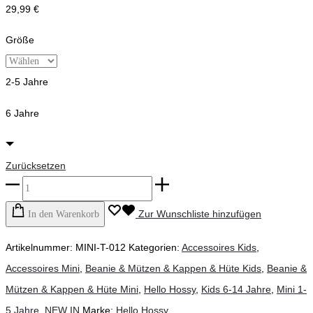
29,99
€
Größe
2-5 Jahre
6 Jahre
Zurücksetzen
Hello
Hossy
Zur Wunschliste hinzufügen
In den Warenkorb
-
Artikelnummer:
MINI-T-012
Kategorien:
Accessoires Kids
,
Mini
Accessoires Mini
,
Beanie & Mützen & Kappen & Hüte Kids
,
Beanie &
Olive
Mützen & Kappen & Hüte Mini
,
Hello Hossy
,
Kids 6-14 Jahre
,
Mini 1-
Menge
5 Jahre
,
NEW IN
Marke:
Hello Hossy