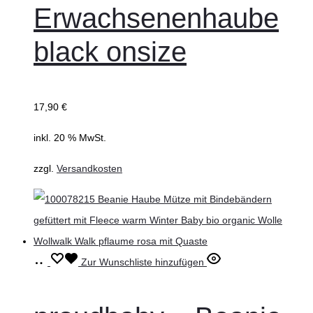
Erwachsenenhaube
black onsize
17,90
€
inkl. 20 % MwSt.
zzgl.
Versandkosten
Ausführung
Dieses
Zur Wunschliste hinzufügen
wählen
Produkt
weist