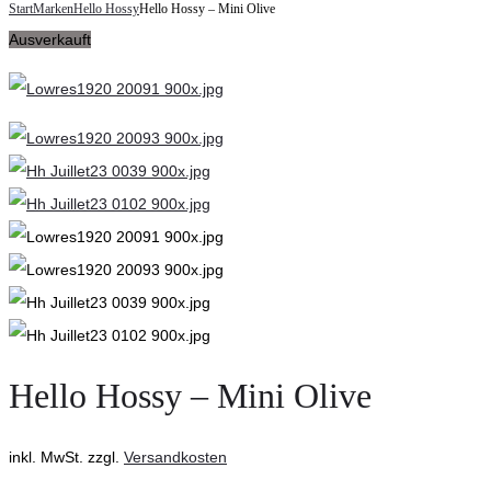
navigation
Start
Marken
Hello Hossy
Hello Hossy – Mini Olive
Hossy
–
Ausverkauft
–
T-
Rubber
Shirts,
Sienna
navy
blazer
cloud
dancer
Hello Hossy – Mini Olive
inkl. MwSt.
zzgl.
Versandkosten