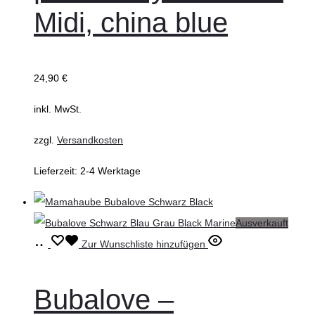
Midi, china blue
Varianten
auf.
Die
24,90
€
Optionen
können
inkl. MwSt.
auf
zzgl.
Versandkosten
der
Produktseite
Lieferzeit:
2-4 Werktage
gewählt
werden
Ausverkauft
Weiterlesen
Zur Wunschliste hinzufügen
Bubalove –