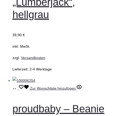
„Lumberjack“,
auf.
hellgrau
Die
Optionen
können
39,90
€
auf
inkl. MwSt.
der
Produktseite
zzgl.
Versandkosten
gewählt
Lieferzeit:
2-4 Werktage
werden
Ausführung
Dieses
Zur Wunschliste hinzufügen
wählen
Produkt
weist
proudbaby – Beanie
mehrere