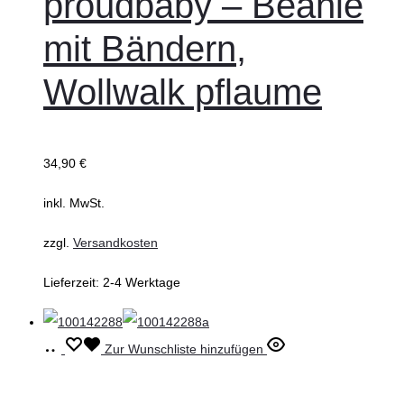
proudbaby – Beanie
mehrere
mit Bändern,
Varianten
auf.
Wollwalk pflaume
Die
Optionen
können
34,90
€
auf
inkl. MwSt.
der
Produktseite
zzgl.
Versandkosten
gewählt
Lieferzeit:
2-4 Werktage
werden
Ausführung
Dieses
Zur Wunschliste hinzufügen
wählen
Produkt
weist