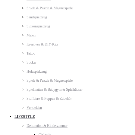
Spiele & Puzzle & Magnetspiele
Sandspielzeug
Silikonspielzeug
Malen
Kreatives & DIY-Kits
Tattoo
Sticker
Holzspielzeug
Spiele & Puzzle & Magnetspiele
Spielmatten & Babygym & Spielhäuser
Stofftiere & Puppen & Zubehör
Verkleiden
LIFESTYLE
Dekoration & Kinderzimmer
Girlande