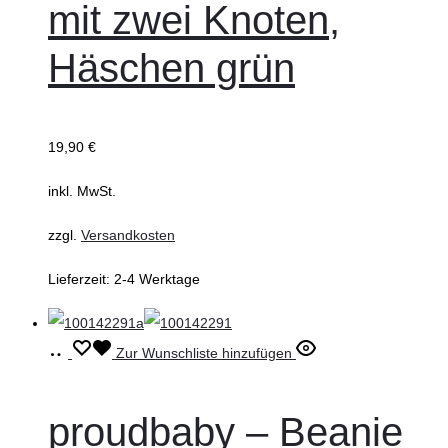
mit zwei Knoten,
Varianten
auf.
Häschen grün
Die
Optionen
können
19,90
€
auf
inkl. MwSt.
der
Produktseite
zzgl.
Versandkosten
gewählt
Lieferzeit:
2-4 Werktage
werden
Ausführung
Dieses
Zur Wunschliste hinzufügen
wählen
Produkt
weist
proudbaby – Beanie
mehrere