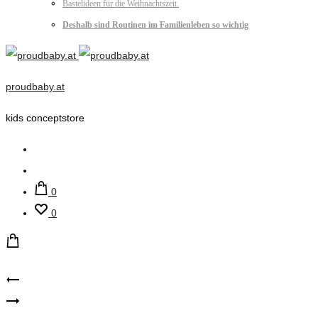
Bastelideen für die Weihnachtszeit.
Deshalb sind Routinen im Familienleben so wichtig
proudbaby.at
kids conceptstore
Suche
Account
0
0
Product
name
Hello
it