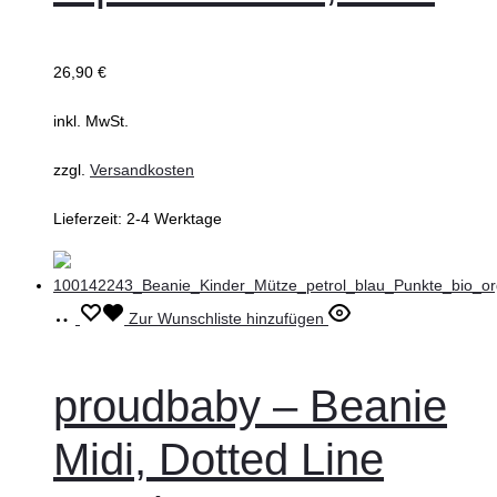
auf.
Die
26,90
€
Optionen
können
inkl. MwSt.
auf
zzgl.
Versandkosten
der
Produktseite
Lieferzeit:
2-4 Werktage
gewählt
werden
Ausführung
Dieses
Zur Wunschliste hinzufügen
wählen
Produkt
weist
proudbaby – Beanie
mehrere
Midi, Dotted Line
Varianten
auf.