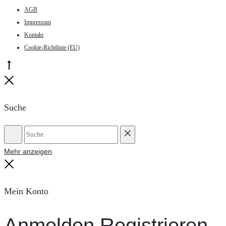
AGB
Impressum
Kontakt
Cookie-Richtlinie (EU)
Go
to
Close
top
Suche
Suche
Reset
Mehr anzeigen
Close
Mein Konto
Anmelden
Registrieren