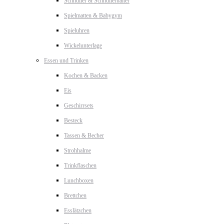
Schnuller & Schnullerhalter
Spielmatten & Babygym
Spieluhren
Wickelunterlage
Essen und Trinken
Kochen & Backen
Eis
Geschirrsets
Besteck
Tassen & Becher
Strohhalme
Trinkflaschen
Lunchboxen
Brettchen
Esslätzchen