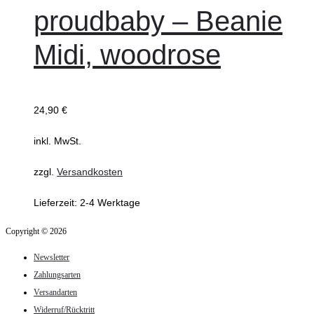
weist
proudbaby – Beanie
mehrere
Midi, woodrose
Varianten
auf.
Die
24,90
€
Optionen
können
inkl. MwSt.
auf
zzgl.
Versandkosten
der
Produktseite
Lieferzeit:
2-4 Werktage
gewählt
Copyright © 2026
werden
Newsletter
Zahlungsarten
Versandarten
Widerruf/Rücktritt