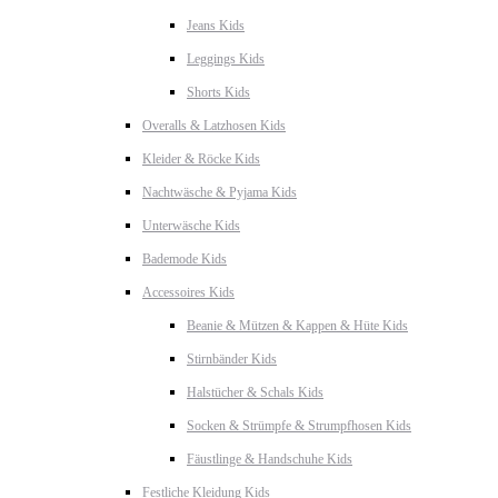
Jeans Kids
Leggings Kids
Shorts Kids
Overalls & Latzhosen Kids
Kleider & Röcke Kids
Nachtwäsche & Pyjama Kids
Unterwäsche Kids
Bademode Kids
Accessoires Kids
Beanie & Mützen & Kappen & Hüte Kids
Stirnbänder Kids
Halstücher & Schals Kids
Socken & Strümpfe & Strumpfhosen Kids
Fäustlinge & Handschuhe Kids
Festliche Kleidung Kids