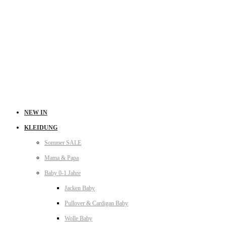
NEW IN
KLEIDUNG
Sommer SALE
Mama & Papa
Baby 0-1 Jahre
Jacken Baby
Pullover & Cardigan Baby
Wolle Baby