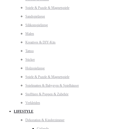
Spiele & Puzzle & Magnetspiele
Sandspielzeug
Silikonspielzeug
Malen
Kreatives & DIY-Kits
Tattoo
Sticker
Holzspielzeug
Spiele & Puzzle & Magnetspiele
Spielmatten & Babygym & Spielhäuser
Stofftiere & Puppen & Zubehör
Verkleiden
LIFESTYLE
Dekoration & Kinderzimmer
Girlande