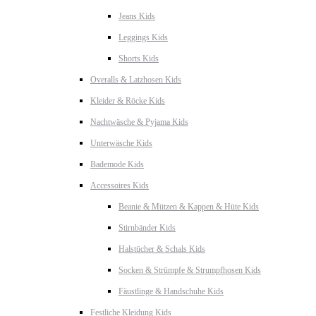
Jeans Kids
Leggings Kids
Shorts Kids
Overalls & Latzhosen Kids
Kleider & Röcke Kids
Nachtwäsche & Pyjama Kids
Unterwäsche Kids
Bademode Kids
Accessoires Kids
Beanie & Mützen & Kappen & Hüte Kids
Stirnbänder Kids
Halstücher & Schals Kids
Socken & Strümpfe & Strumpfhosen Kids
Fäustlinge & Handschuhe Kids
Festliche Kleidung Kids