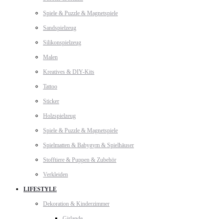
Spiele & Puzzle & Magnetspiele
Sandspielzeug
Silikonspielzeug
Malen
Kreatives & DIY-Kits
Tattoo
Sticker
Holzspielzeug
Spiele & Puzzle & Magnetspiele
Spielmatten & Babygym & Spielhäuser
Stofftiere & Puppen & Zubehör
Verkleiden
LIFESTYLE
Dekoration & Kinderzimmer
Girlande