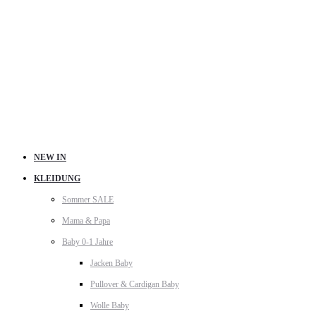
NEW IN
KLEIDUNG
Sommer SALE
Mama & Papa
Baby 0-1 Jahre
Jacken Baby
Pullover & Cardigan Baby
Wolle Baby