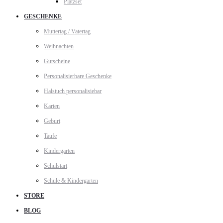
Platzset
GESCHENKE
Muttertag / Vatertag
Weihnachten
Gutscheine
Personalisierbare Geschenke
Halstuch personalisiebar
Karten
Geburt
Taufe
Kindergarten
Schulstart
Schule & Kindergarten
STORE
BLOG