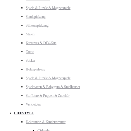
Spiele & Puzzle & Magnetspiele
Sandspielzeug
Silikonspielzeug
Malen
Kreatives & DIY-Kits
Tattoo
Sticker
Holzspielzeug
Spiele & Puzzle & Magnetspiele
Spielmatten & Babygym & Spielhäuser
Stofftiere & Puppen & Zubehör
Verkleiden
LIFESTYLE
Dekoration & Kinderzimmer
Girlande