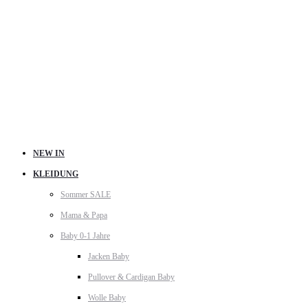
NEW IN
KLEIDUNG
Sommer SALE
Mama & Papa
Baby 0-1 Jahre
Jacken Baby
Pullover & Cardigan Baby
Wolle Baby