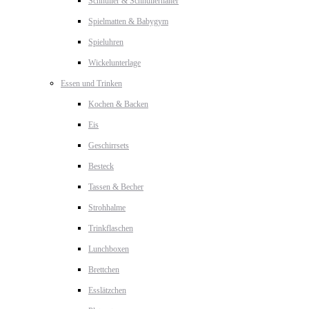
Schnuller & Schnullerhalter
Spielmatten & Babygym
Spieluhren
Wickelunterlage
Essen und Trinken
Kochen & Backen
Eis
Geschirrsets
Besteck
Tassen & Becher
Strohhalme
Trinkflaschen
Lunchboxen
Brettchen
Esslätzchen