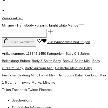
92
Zurücksetzen
Minymo - Hemdbody kurzarm, bright white Menge
Zur Wunschliste hinzufügen
In den Warenkorb
Artikelnummer:
113549 1450
Kategorien:
Baby 0-1 Jahre
,
Bekleidung-Buben
,
Body & Shirts Baby
,
Body & Shirts Mini
,
Body
kurzarm Baby
,
Body kurzarm Mini
,
Festliche Kleidung Baby
,
Festliche Kleidung Mini
,
Hemd Mini
,
Hemdbody Baby
,
Kleidung
,
Mini
1-5 Jahre
,
minymo
Marke:
Minymo
Teilen
Facebook
Twitter
Pinterest
Beschreibung
Zusätzliche Informationen