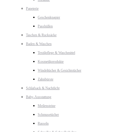
Papeterie
Geschenkpapier
Passhüllen
Taschen & Rucksäcke
Baden & Waschen
Textilpflege & Waschmittel
Kosmetikprodukte
Windeltücher & Gesichtstücher
Zahnbürste
Schlafsack & Nachtlicht
Baby-Ausstattung
Meilensteine
Schmusetücher
Rasseln