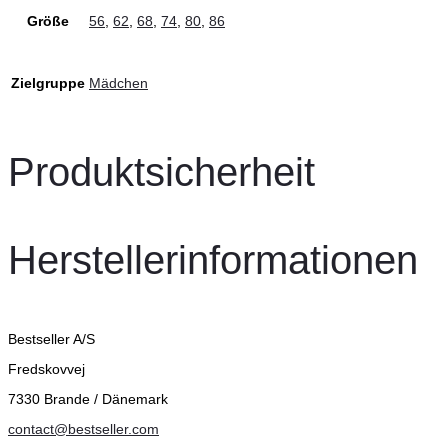
Größe
56
,
62
,
68
,
74
,
80
,
86
Zielgruppe
Mädchen
Produktsicherheit
Herstellerinformationen
Bestseller A/S
Fredskovvej
7330 Brande / Dänemark
contact@bestseller.com