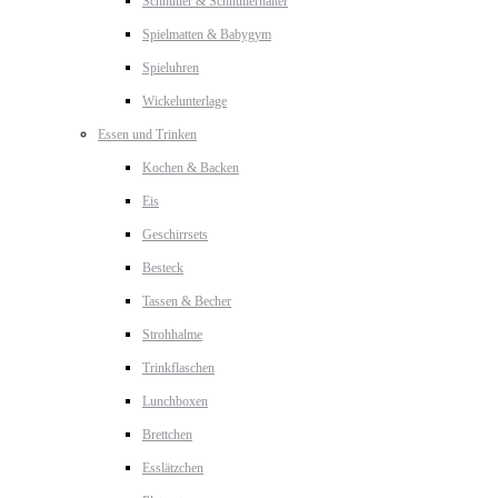
Schnuller & Schnullerhalter
Spielmatten & Babygym
Spieluhren
Wickelunterlage
Essen und Trinken
Kochen & Backen
Eis
Geschirrsets
Besteck
Tassen & Becher
Strohhalme
Trinkflaschen
Lunchboxen
Brettchen
Esslätzchen