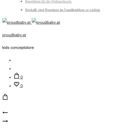
Bastelideen für die Weihnachtszeit.
Deshalb sind Routinen im Familienleben so wichtig
proudbaby.at
kids conceptstore
Suche
Account
0
0
Product
Lil‘
LiL
Atelier