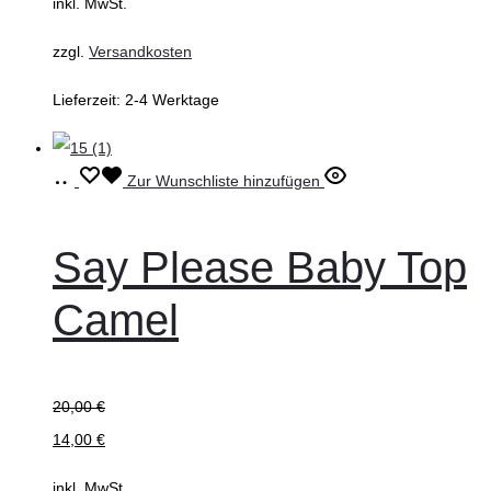
inkl. MwSt.
der
Produktseite
zzgl.
Versandkosten
gewählt
Lieferzeit:
2-4 Werktage
werden
Ausführung
Dieses
Zur Wunschliste hinzufügen
wählen
Produkt
weist
Say Please Baby Top
mehrere
Camel
Varianten
auf.
Die
20,00
€
Optionen
14,00
€
können
auf
inkl. MwSt.