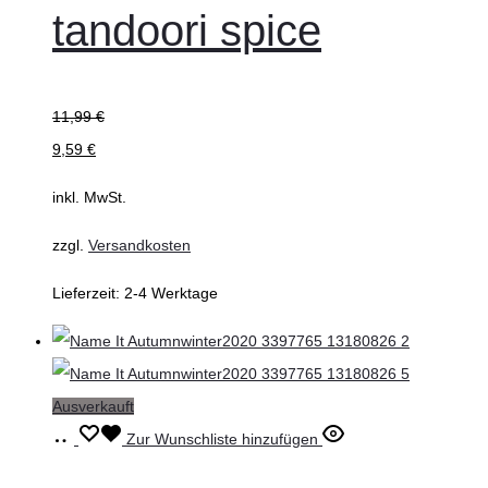
tandoori spice
Varianten
auf.
Die
11,99
€
Optionen
9,59
€
können
auf
inkl. MwSt.
der
zzgl.
Versandkosten
Produktseite
gewählt
Lieferzeit:
2-4 Werktage
werden
Ausverkauft
Ausführung
Dieses
Zur Wunschliste hinzufügen
wählen
Produkt