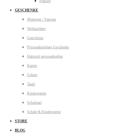
Platzset
GESCHENKE
Muttertag / Vatertag
Weihnachten
Gutscheine
Personalisierbare Geschenke
Halstuch personalisiebar
Karten
Geburt
Taufe
Kindergarten
Schulstart
Schule & Kindergarten
STORE
BLOG