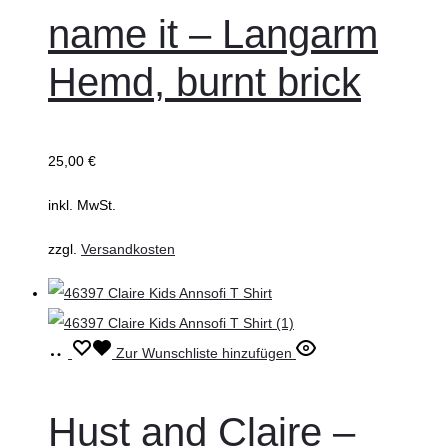
weist
name it – Langarm
mehrere
Hemd, burnt brick
Varianten
auf.
Die
25,00
€
Optionen
können
inkl. MwSt.
auf
zzgl.
Versandkosten
der
Produktseite
gewählt
werden
Ausführung
Dieses
Zur Wunschliste hinzufügen
wählen
Produkt
weist
Hust and Claire –
mehrere