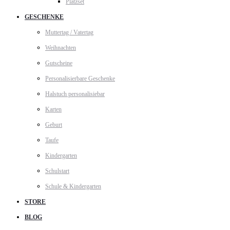
Platzset
GESCHENKE
Muttertag / Vatertag
Weihnachten
Gutscheine
Personalisierbare Geschenke
Halstuch personalisiebar
Karten
Geburt
Taufe
Kindergarten
Schulstart
Schule & Kindergarten
STORE
BLOG