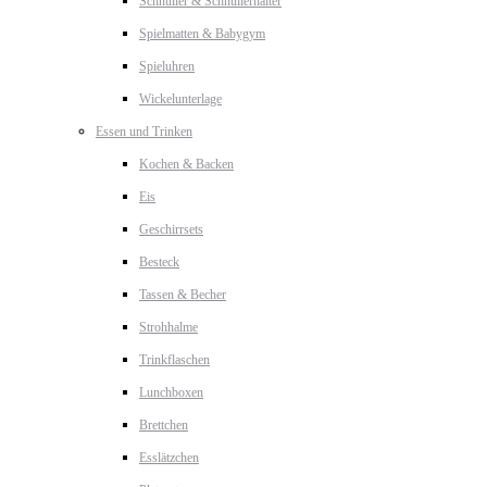
Schnuller & Schnullerhalter
Spielmatten & Babygym
Spieluhren
Wickelunterlage
Essen und Trinken
Kochen & Backen
Eis
Geschirrsets
Besteck
Tassen & Becher
Strohhalme
Trinkflaschen
Lunchboxen
Brettchen
Esslätzchen