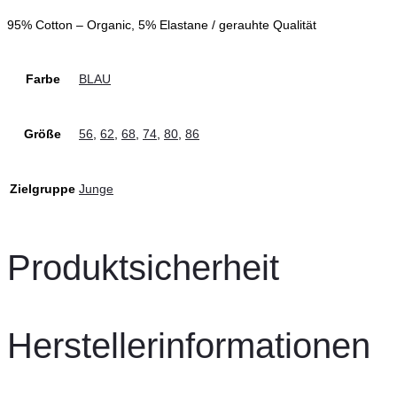
95% Cotton – Organic, 5% Elastane / gerauhte Qualität
Farbe
BLAU
Größe
56
,
62
,
68
,
74
,
80
,
86
Zielgruppe
Junge
Produktsicherheit
Herstellerinformationen