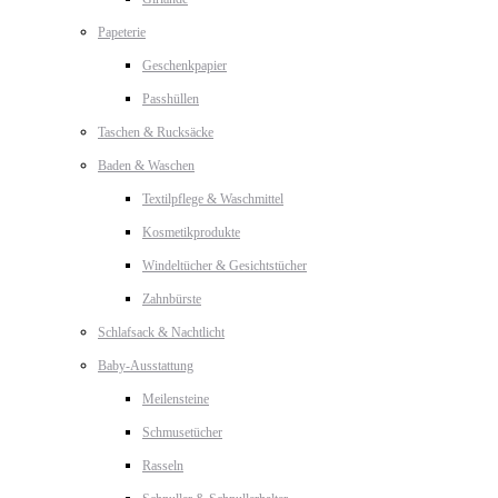
Papeterie
Geschenkpapier
Passhüllen
Taschen & Rucksäcke
Baden & Waschen
Textilpflege & Waschmittel
Kosmetikprodukte
Windeltücher & Gesichtstücher
Zahnbürste
Schlafsack & Nachtlicht
Baby-Ausstattung
Meilensteine
Schmusetücher
Rasseln