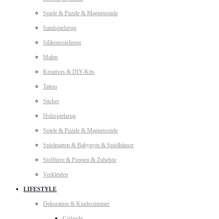
Spiele & Puzzle & Magnetspiele
Sandspielzeug
Silikonspielzeug
Malen
Kreatives & DIY-Kits
Tattoo
Sticker
Holzspielzeug
Spiele & Puzzle & Magnetspiele
Spielmatten & Babygym & Spielhäuser
Stofftiere & Puppen & Zubehör
Verkleiden
LIFESTYLE
Dekoration & Kinderzimmer
Girlande