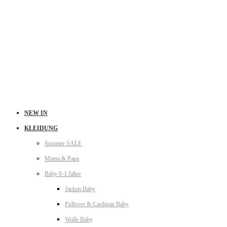
NEW IN
KLEIDUNG
Sommer SALE
Mama & Papa
Baby 0-1 Jahre
Jacken Baby
Pullover & Cardigan Baby
Wolle Baby