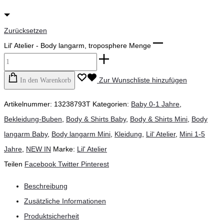
Zurücksetzen
Lil' Atelier - Body langarm, troposphere Menge
Zur Wunschliste hinzufügen
In den Warenkorb
Artikelnummer:
13238793T
Kategorien:
Baby 0-1 Jahre
,
Bekleidung-Buben
,
Body & Shirts Baby
,
Body & Shirts Mini
,
Body
langarm Baby
,
Body langarm Mini
,
Kleidung
,
Lil‘ Atelier
,
Mini 1-5
Jahre
,
NEW IN
Marke:
Lil' Atelier
Teilen
Facebook
Twitter
Pinterest
Beschreibung
Zusätzliche Informationen
Produktsicherheit