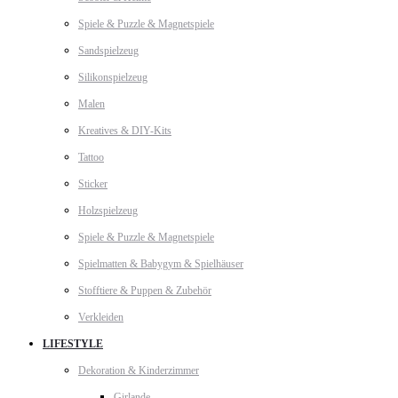
Spiele & Puzzle & Magnetspiele
Sandspielzeug
Silikonspielzeug
Malen
Kreatives & DIY-Kits
Tattoo
Sticker
Holzspielzeug
Spiele & Puzzle & Magnetspiele
Spielmatten & Babygym & Spielhäuser
Stofftiere & Puppen & Zubehör
Verkleiden
LIFESTYLE
Dekoration & Kinderzimmer
Girlande