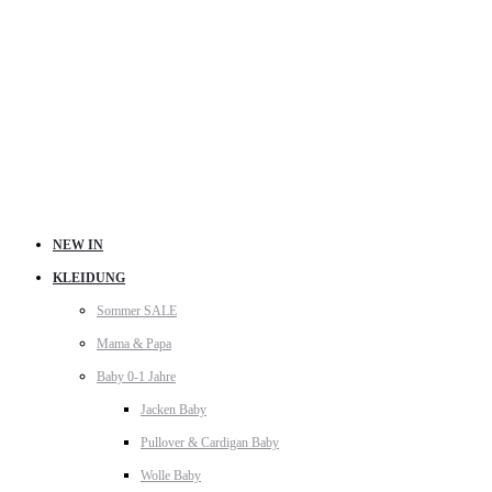
NEW IN
KLEIDUNG
Sommer SALE
Mama & Papa
Baby 0-1 Jahre
Jacken Baby
Pullover & Cardigan Baby
Wolle Baby