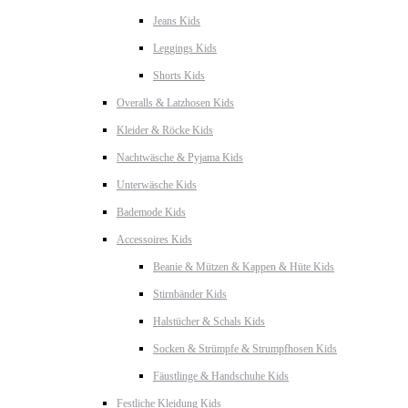
Jeans Kids
Leggings Kids
Shorts Kids
Overalls & Latzhosen Kids
Kleider & Röcke Kids
Nachtwäsche & Pyjama Kids
Unterwäsche Kids
Bademode Kids
Accessoires Kids
Beanie & Mützen & Kappen & Hüte Kids
Stirnbänder Kids
Halstücher & Schals Kids
Socken & Strümpfe & Strumpfhosen Kids
Fäustlinge & Handschuhe Kids
Festliche Kleidung Kids