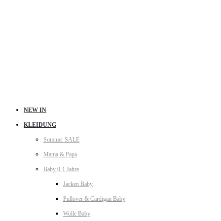
NEW IN
KLEIDUNG
Sommer SALE
Mama & Papa
Baby 0-1 Jahre
Jacken Baby
Pullover & Cardigan Baby
Wolle Baby