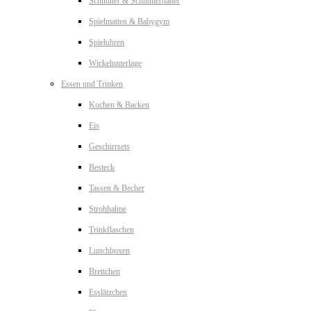
Schnuller & Schnullerhalter
Spielmatten & Babygym
Spieluhren
Wickelunterlage
Essen und Trinken
Kochen & Backen
Eis
Geschirrsets
Besteck
Tassen & Becher
Strohhalme
Trinkflaschen
Lunchboxen
Brettchen
Esslätzchen