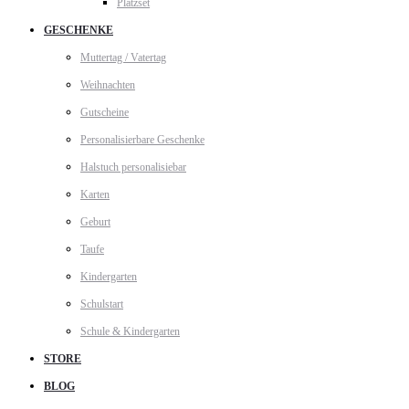
Platzset
GESCHENKE
Muttertag / Vatertag
Weihnachten
Gutscheine
Personalisierbare Geschenke
Halstuch personalisiebar
Karten
Geburt
Taufe
Kindergarten
Schulstart
Schule & Kindergarten
STORE
BLOG