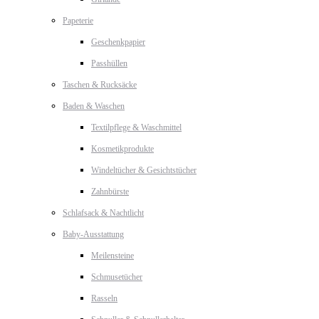
Papeterie
Geschenkpapier
Passhüllen
Taschen & Rucksäcke
Baden & Waschen
Textilpflege & Waschmittel
Kosmetikprodukte
Windeltücher & Gesichtstücher
Zahnbürste
Schlafsack & Nachtlicht
Baby-Ausstattung
Meilensteine
Schmusetücher
Rasseln