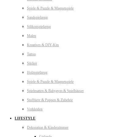
Spiele & Puzzle & Magnetspiele
Sandspielzeug
Silikonspielzeug
Malen
Kreatives & DIY-Kits
Tattoo
Sticker
Holzspielzeug
Spiele & Puzzle & Magnetspiele
Spielmatten & Babygym & Spielhäuser
Stofftiere & Puppen & Zubehör
Verkleiden
LIFESTYLE
Dekoration & Kinderzimmer
Girlande