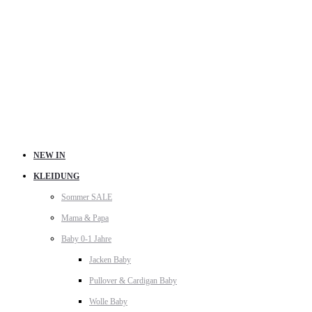
NEW IN
KLEIDUNG
Sommer SALE
Mama & Papa
Baby 0-1 Jahre
Jacken Baby
Pullover & Cardigan Baby
Wolle Baby