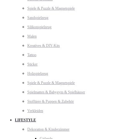
Spiele & Puzzle & Magnetspiele
Sandspielzeug
Silikonspielzeug
Malen
Kreatives & DIY-Kits
Tattoo
Sticker
Holzspielzeug
Spiele & Puzzle & Magnetspiele
Spielmatten & Babygym & Spielhäuser
Stofftiere & Puppen & Zubehör
Verkleiden
LIFESTYLE
Dekoration & Kinderzimmer
Girlande