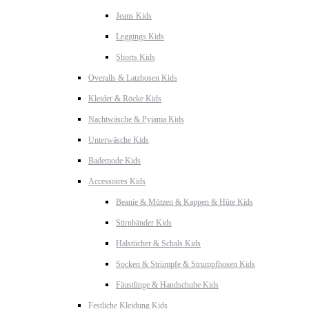
Jeans Kids
Leggings Kids
Shorts Kids
Overalls & Latzhosen Kids
Kleider & Röcke Kids
Nachtwäsche & Pyjama Kids
Unterwäsche Kids
Bademode Kids
Accessoires Kids
Beanie & Mützen & Kappen & Hüte Kids
Stirnbänder Kids
Halstücher & Schals Kids
Socken & Strümpfe & Strumpfhosen Kids
Fäustlinge & Handschuhe Kids
Festliche Kleidung Kids