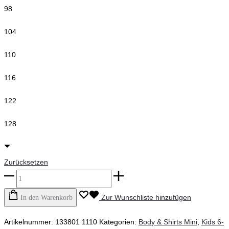
98
104
110
116
122
128
Zurücksetzen
Minymo
-
Zur Wunschliste hinzufügen
In den Warenkorb
T-
Artikelnummer:
133801 1110
Kategorien:
Body & Shirts Mini
,
Kids 6-
Shirt