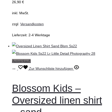
26,90
€
auf
inkl. MwSt.
der
Produktseite
zzgl.
Versandkosten
gewählt
Lieferzeit:
2-4 Werktage
werden
Ausverkauft
Ausführung
Dieses
Zur Wunschliste hinzufügen
wählen
Produkt
weist
Blossom Kids –
mehrere
Oversized linen shirt
Varianten
auf.