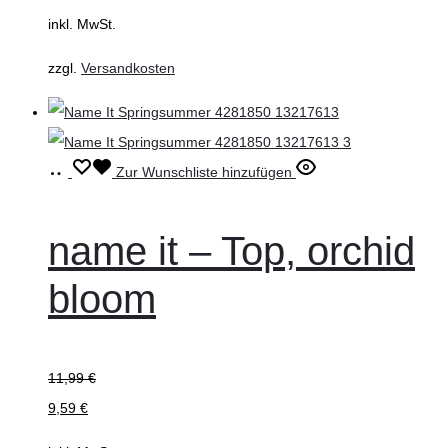
können
inkl. MwSt.
auf
zzgl.
Versandkosten
der
Produktseite
gewählt
werden
Ausführung
Dieses
Zur Wunschliste hinzufügen
wählen
Produkt
weist
name it – Top, orchid
mehrere
bloom
Varianten
auf.
Die
11,99
€
Optionen
9,59
€
können
auf