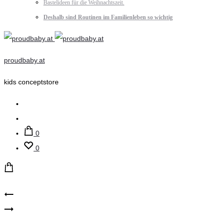
Bastelideen für die Weihnachtszeit.
Deshalb sind Routinen im Familienleben so wichtig
proudbaby.at
kids conceptstore
Suche
Account
0
0
Product
Eulenschnitt
Minymo
–