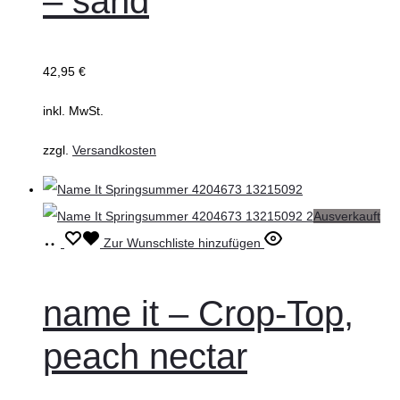
– sand
Die
Optionen
können
42,95
€
auf
inkl. MwSt.
der
Produktseite
zzgl.
Versandkosten
gewählt
werden
Ausverkauft
Ausführung
Dieses
Zur Wunschliste hinzufügen
wählen
Produkt
weist
name it – Crop-Top,
mehrere
peach nectar
Varianten
auf.