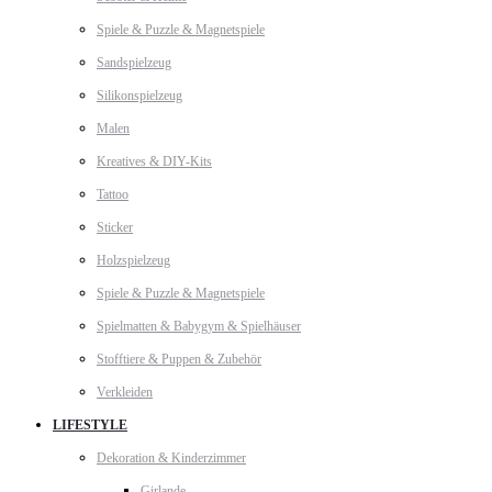
Spiele & Puzzle & Magnetspiele
Sandspielzeug
Silikonspielzeug
Malen
Kreatives & DIY-Kits
Tattoo
Sticker
Holzspielzeug
Spiele & Puzzle & Magnetspiele
Spielmatten & Babygym & Spielhäuser
Stofftiere & Puppen & Zubehör
Verkleiden
LIFESTYLE
Dekoration & Kinderzimmer
Girlande