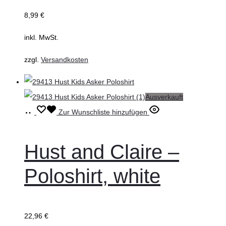
Die
8,99
€
Optionen
können
inkl. MwSt.
auf
zzgl.
Versandkosten
der
Produktseite
gewählt
Ausverkauft
werden
Ausführung
Dieses
Zur Wunschliste hinzufügen
wählen
Produkt
weist
Hust and Claire –
mehrere
Poloshirt, white
Varianten
auf.
Die
22,96
€
Optionen