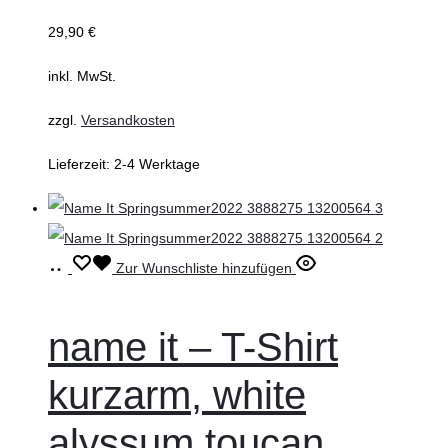
können
29,90
€
auf
inkl. MwSt.
der
Produktseite
zzgl.
Versandkosten
gewählt
Lieferzeit:
2-4 Werktage
werden
Ausführung
Dieses
Zur Wunschliste hinzufügen
wählen
Produkt
weist
name it – T-Shirt
mehrere
kurzarm, white
Varianten
auf.
alyssum toucan
Die