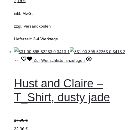
7,19
€
können
auf
inkl. MwSt.
der
zzgl.
Versandkosten
Produktseite
gewählt
Lieferzeit:
2-4 Werktage
werden
Ausführung
Dieses
Zur Wunschliste hinzufügen
wählen
Produkt
weist
Hust and Claire –
mehrere
T_Shirt, dusty jade
Varianten
auf.
Die
27,95
€
Optionen
22,36
€
können