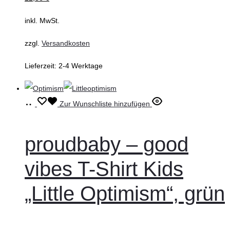
auf
inkl. MwSt.
der
zzgl.
Versandkosten
Produktseite
gewählt
Lieferzeit:
2-4 Werktage
werden
Ausführung
Dieses
Zur Wunschliste hinzufügen
wählen
Produkt
weist
proudbaby – good
mehrere
vibes T-Shirt Kids
Varianten
auf.
„Little Optimism“, grün
Die
Optionen
können