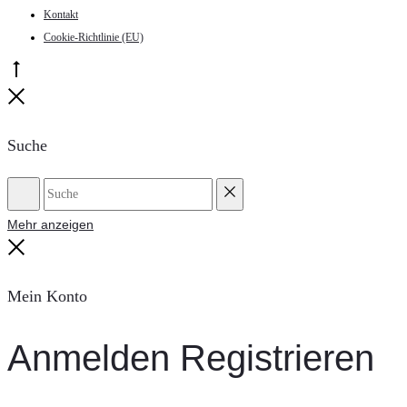
Kontakt
Cookie-Richtlinie (EU)
Go
to
Close
top
Suche
Suche
Reset
Mehr anzeigen
Close
Mein Konto
Anmelden
Registrieren