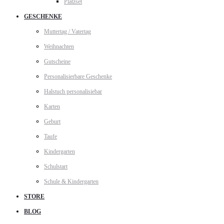
Platzset
GESCHENKE
Muttertag / Vatertag
Weihnachten
Gutscheine
Personalisierbare Geschenke
Halstuch personalisiebar
Karten
Geburt
Taufe
Kindergarten
Schulstart
Schule & Kindergarten
STORE
BLOG