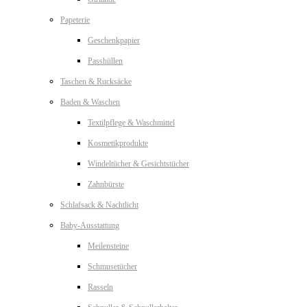
Papeterie
Geschenkpapier
Passhüllen
Taschen & Rucksäcke
Baden & Waschen
Textilpflege & Waschmittel
Kosmetikprodukte
Windeltücher & Gesichtstücher
Zahnbürste
Schlafsack & Nachtlicht
Baby-Ausstattung
Meilensteine
Schmusetücher
Rasseln