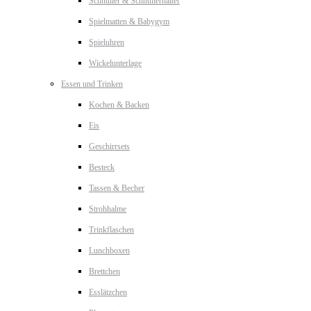
Schnuller & Schnullerhalter
Spielmatten & Babygym
Spieluhren
Wickelunterlage
Essen und Trinken
Kochen & Backen
Eis
Geschirrsets
Besteck
Tassen & Becher
Strohhalme
Trinkflaschen
Lunchboxen
Brettchen
Esslätzchen