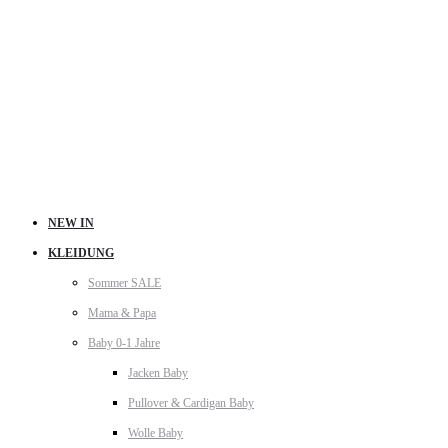
NEW IN
KLEIDUNG
Sommer SALE
Mama & Papa
Baby 0-1 Jahre
Jacken Baby
Pullover & Cardigan Baby
Wolle Baby