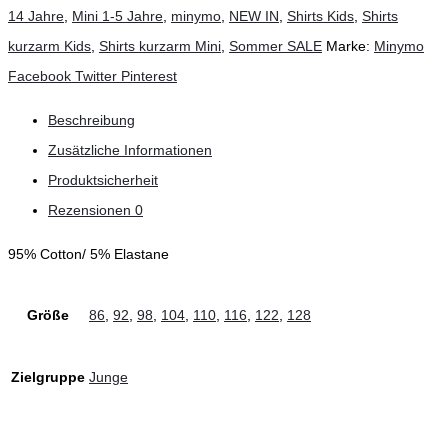
14 Jahre
,
Mini 1-5 Jahre
,
minymo
,
NEW IN
,
Shirts Kids
,
Shirts
kurzarm,
kurzarm Kids
,
Shirts kurzarm Mini
,
Sommer SALE
Marke:
Minymo
Marshmallow
Teilen
Facebook
Twitter
Pinterest
White
Menge
Beschreibung
Zusätzliche Informationen
Produktsicherheit
Rezensionen
0
95% Cotton/ 5% Elastane
Größe
86
,
92
,
98
,
104
,
110
,
116
,
122
,
128
Zielgruppe
Junge