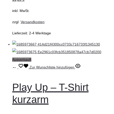
können
auf
inkl. MwSt.
der
zzgl.
Versandkosten
Produktseite
gewählt
Lieferzeit:
2-4 Werktage
werden
Ausverkauft
Ausführung
Dieses
Zur Wunschliste hinzufügen
wählen
Produkt
weist
Play Up – T-Shirt
mehrere
kurzarm
Varianten
auf.
Die