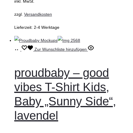
inkl. MwSt.
der
zzgl.
Versandkosten
Produktseite
gewählt
Lieferzeit:
2-4 Werktage
werden
Ausführung
Dieses
Zur Wunschliste hinzufügen
wählen
Produkt
weist
proudbaby – good
mehrere
vibes T-Shirt Kids,
Varianten
auf.
Baby „Sunny Side“,
Die
lavendel
Optionen
können
auf