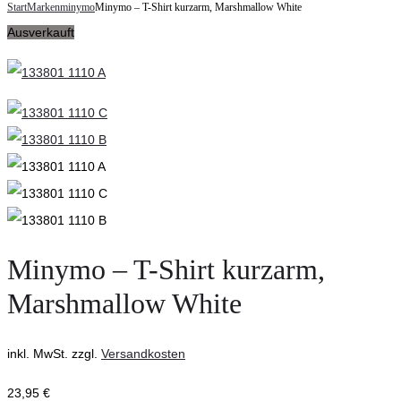
navigation
Start
Marken
minymo
Minymo – T-Shirt kurzarm, Marshmallow White
–
Doppelwandiges
Ausverkauft
Body
Herzglas
langarm,
200ml
Marshmallow
White
Minymo – T-Shirt kurzarm,
Marshmallow White
inkl. MwSt.
zzgl.
Versandkosten
23,95
€