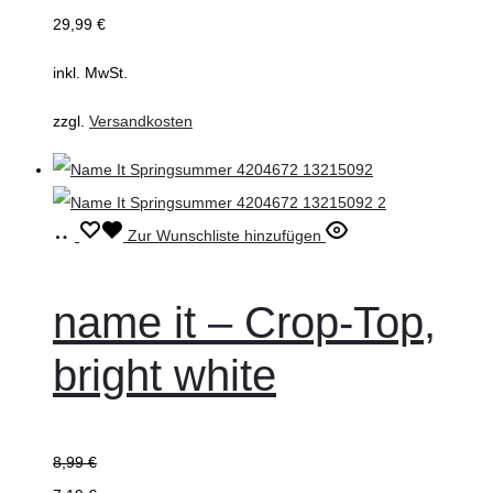
29,99
€
Optionen
können
inkl. MwSt.
auf
zzgl.
Versandkosten
der
Produktseite
gewählt
werden
Ausführung
Dieses
Zur Wunschliste hinzufügen
wählen
Produkt
weist
name it – Crop-Top,
mehrere
bright white
Varianten
auf.
Die
8,99
€
Optionen