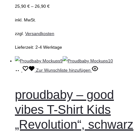
der
25,90
€
–
26,90
€
Produktseite
inkl. MwSt.
gewählt
werden
zzgl.
Versandkosten
Lieferzeit:
2-4 Werktage
Ausführung
Dieses
Zur Wunschliste hinzufügen
wählen
Produkt
weist
proudbaby – good
mehrere
vibes T-Shirt Kids
Varianten
auf.
„Revolution“, schwarz
Die
Optionen