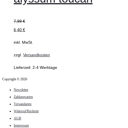
Optionen
können
7,99
€
auf
6,40
€
der
inkl. MwSt.
Produktseite
gewählt
zzgl.
Versandkosten
werden
Lieferzeit:
2-4 Werktage
Copyright © 2026
Newsletter
Zahlungsarten
Versandarten
Widerruf/Rücktritt
AGB
Impressum