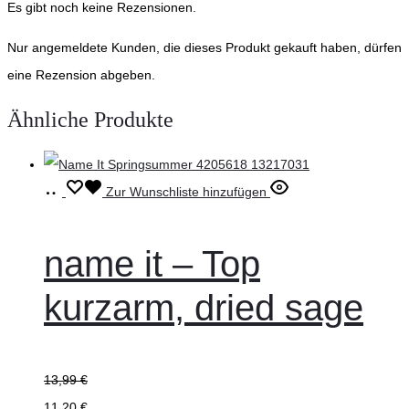
Es gibt noch keine Rezensionen.
Nur angemeldete Kunden, die dieses Produkt gekauft haben, dürfen
eine Rezension abgeben.
Ähnliche Produkte
Ausführung
Dieses
Zur Wunschliste hinzufügen
wählen
Produkt
weist
name it – Top
mehrere
kurzarm, dried sage
Varianten
auf.
Die
13,99
€
Optionen
11,20
€