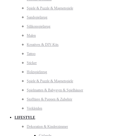
Spiele & Puzzle & Magnetspiele
Sandspielzeug
Silikonspielzeug
Malen
Kreatives & DIY-Kits
Tattoo
Sticker
Holzspielzeug
Spiele & Puzzle & Magnetspiele
Spielmatten & Babygym & Spielhäuser
Stofftiere & Puppen & Zubehör
Verkleiden
LIFESTYLE
Dekoration & Kinderzimmer
Girlande