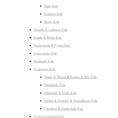
Jeans Kids
Leggings Kids
Shorts Kids
Overalls & Latzhosen Kids
Kleider & Röcke Kids
Nachtwäsche & Pyjama Kids
Unterwäsche Kids
Bademode Kids
Accessoires Kids
Beanie & Mützen & Kappen & Hüte Kids
Stirnbänder Kids
Halstücher & Schals Kids
Socken & Strümpfe & Strumpfhosen Kids
Fäustlinge & Handschuhe Kids
Festliche Kleidung Kids