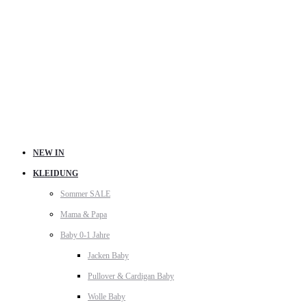
NEW IN
KLEIDUNG
Sommer SALE
Mama & Papa
Baby 0-1 Jahre
Jacken Baby
Pullover & Cardigan Baby
Wolle Baby