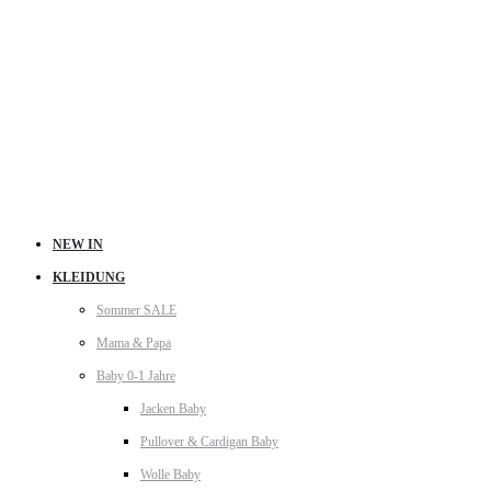
NEW IN
KLEIDUNG
Sommer SALE
Mama & Papa
Baby 0-1 Jahre
Jacken Baby
Pullover & Cardigan Baby
Wolle Baby