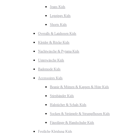
Jeans Kids
Leggings Kids
Shorts Kids
Overalls & Latzhosen Kids
Kleider & Röcke Kids
Nachtwäsche & Pyjama Kids
Unterwäsche Kids
Bademode Kids
Accessoires Kids
Beanie & Mützen & Kappen & Hüte Kids
Stirnbänder Kids
Halstücher & Schals Kids
Socken & Strümpfe & Strumpfhosen Kids
Fäustlinge & Handschuhe Kids
Festliche Kleidung Kids