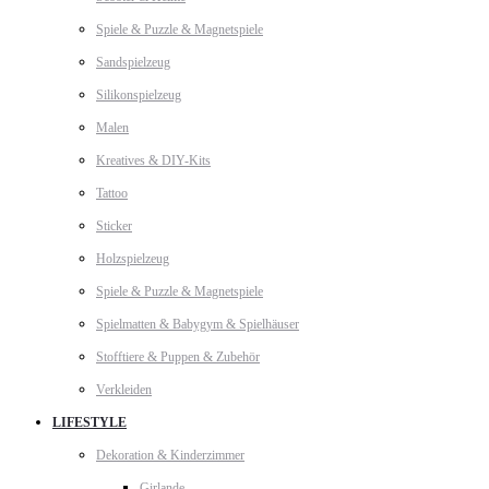
Spiele & Puzzle & Magnetspiele
Sandspielzeug
Silikonspielzeug
Malen
Kreatives & DIY-Kits
Tattoo
Sticker
Holzspielzeug
Spiele & Puzzle & Magnetspiele
Spielmatten & Babygym & Spielhäuser
Stofftiere & Puppen & Zubehör
Verkleiden
LIFESTYLE
Dekoration & Kinderzimmer
Girlande