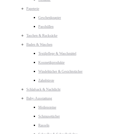
Papeterie
Geschenkpapier
Passhüllen
Taschen & Rucksäcke
Baden & Waschen
Textilpflege & Waschmittel
Kosmetikprodukte
Windeltücher & Gesichtstücher
Zahnbürste
Schlafsack & Nachtlicht
Baby-Ausstattung
Meilensteine
Schmusetücher
Rasseln