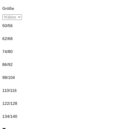
Größe
50/56
62/68
74/80
86/92
98/104
110/116
122/128
134/140