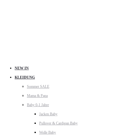
NEW IN
KLEIDUNG
Sommer SALE
Mama & Papa
Baby 0-1 Jahre
Jacken Baby
Pullover & Cardigan Baby
Wolle Baby