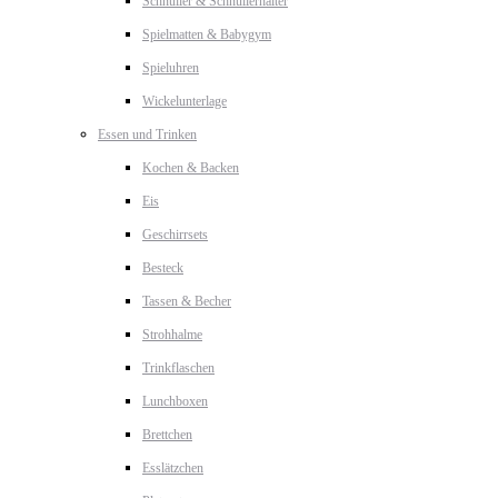
Schnuller & Schnullerhalter
Spielmatten & Babygym
Spieluhren
Wickelunterlage
Essen und Trinken
Kochen & Backen
Eis
Geschirrsets
Besteck
Tassen & Becher
Strohhalme
Trinkflaschen
Lunchboxen
Brettchen
Esslätzchen