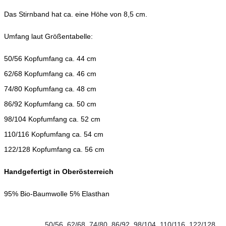
Das Stirnband hat ca. eine Höhe von 8,5 cm.
Umfang laut Größentabelle:
50/56 Kopfumfang ca. 44 cm
62/68 Kopfumfang ca. 46 cm
74/80 Kopfumfang ca. 48 cm
86/92 Kopfumfang ca. 50 cm
98/104 Kopfumfang ca. 52 cm
110/116 Kopfumfang ca. 54 cm
122/128 Kopfumfang ca. 56 cm
Handgefertigt in Oberösterreich
95% Bio-Baumwolle 5% Elasthan
50/56
,
62/68
,
74/80
,
86/92
,
98/104
,
110/116
,
122/128
,