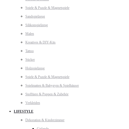
Spiele & Puzzle & Magnetspiele
Sandspielzeug
Silikonspielzeug
Malen
Kreatives & DIY-Kits
Tattoo
Sticker
Holzspielzeug
Spiele & Puzzle & Magnetspiele
Spielmatten & Babygym & Spielhäuser
Stofftiere & Puppen & Zubehör
Verkleiden
LIFESTYLE
Dekoration & Kinderzimmer
Girlande