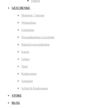
Platzset
GESCHENKE
Muttertag / Vatertag
Weihnachten
Gutscheine
Personalisierbare Geschenke
Halstuch personalisiebar
Karten
Geburt
Taufe
Kindergarten
Schulstart
Schule & Kindergarten
STORE
BLOG