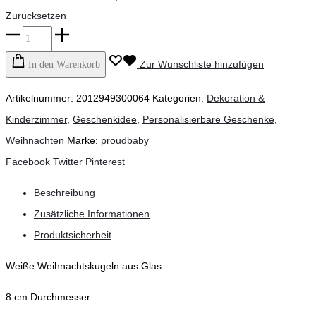
Zurücksetzen
proudbaby
-
Zur Wunschliste hinzufügen
In den Warenkorb
Weihnachtskugeln
Artikelnummer:
2012949300064
Kategorien:
Dekoration &
personalisierbar,
Kinderzimmer
,
Geschenkidee
,
Personalisierbare Geschenke
,
8
Weihnachten
Marke:
proudbaby
cm,
Teilen
Facebook
Twitter
Pinterest
milchweiß
glänzend
Beschreibung
Menge
Zusätzliche Informationen
Produktsicherheit
Weiße Weihnachtskugeln aus Glas.
8 cm Durchmesser