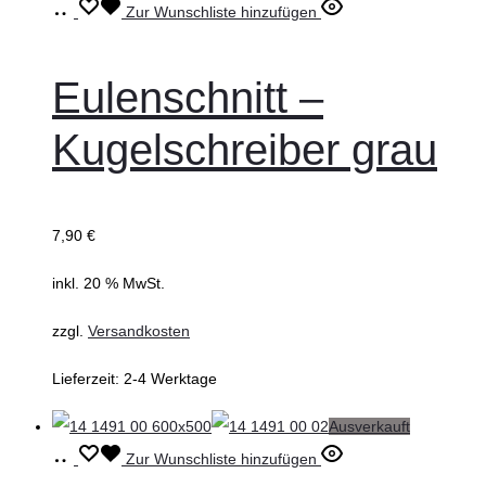
In
Zur Wunschliste hinzufügen
den
Warenkorb
Eulenschnitt –
Kugelschreiber grau
7,90
€
inkl. 20 % MwSt.
zzgl.
Versandkosten
Lieferzeit:
2-4 Werktage
Ausverkauft
Weiterlesen
Zur Wunschliste hinzufügen