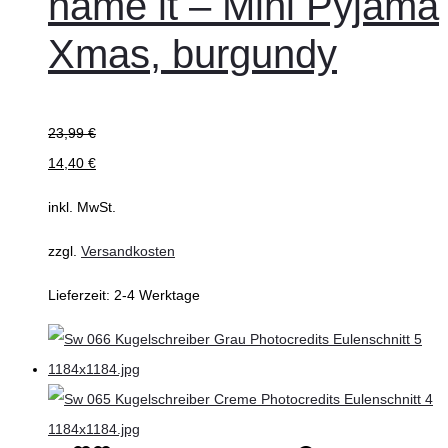
name it – Mini Pyjama
mehrere
Xmas, burgundy
Varianten
auf.
Die
23,99
€
Optionen
14,40
€
können
auf
inkl. MwSt.
der
zzgl.
Versandkosten
Produktseite
gewählt
Lieferzeit:
2-4 Werktage
werden