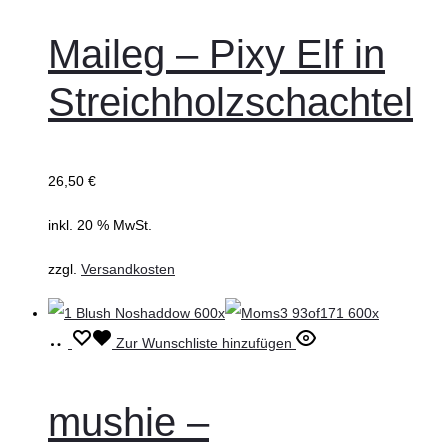
Maileg – Pixy Elf in
Streichholzschachtel
26,50
€
inkl. 20 % MwSt.
zzgl.
Versandkosten
In
Zur Wunschliste hinzufügen
den
Warenkorb
mushie –