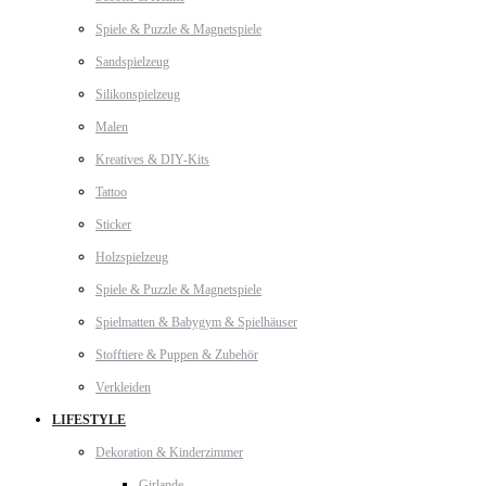
Spiele & Puzzle & Magnetspiele
Sandspielzeug
Silikonspielzeug
Malen
Kreatives & DIY-Kits
Tattoo
Sticker
Holzspielzeug
Spiele & Puzzle & Magnetspiele
Spielmatten & Babygym & Spielhäuser
Stofftiere & Puppen & Zubehör
Verkleiden
LIFESTYLE
Dekoration & Kinderzimmer
Girlande