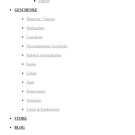
Platzset
GESCHENKE
Muttertag / Vatertag
Weihnachten
Gutscheine
Personalisierbare Geschenke
Halstuch personalisiebar
Karten
Geburt
Taufe
Kindergarten
Schulstart
Schule & Kindergarten
STORE
BLOG