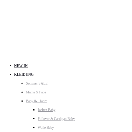
NEW IN
KLEIDUNG
Sommer SALE
Mama & Papa
Baby 0-1 Jahre
Jacken Baby
Pullover & Cardigan Baby
Wolle Baby