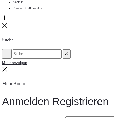
Kontakt
Cookie-Richtlinie (EU)
Go
to
Close
top
Suche
Suche
Reset
Mehr anzeigen
Close
Mein Konto
Anmelden
Registrieren