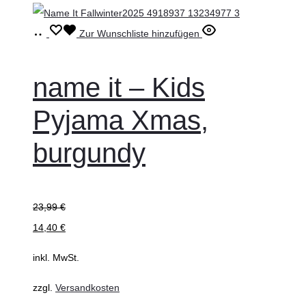
Ausführung
Dieses
Zur Wunschliste hinzufügen
wählen
Produkt
weist
name it – Kids
mehrere
Pyjama Xmas,
Varianten
auf.
burgundy
Die
Optionen
können
23,99
€
auf
14,40
€
der
inkl. MwSt.
Produktseite
gewählt
zzgl.
Versandkosten
werden