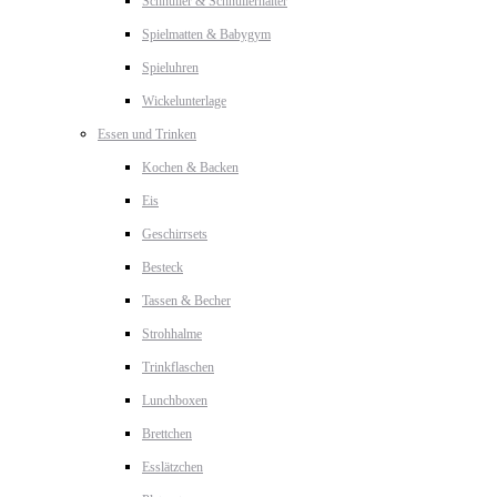
Schnuller & Schnullerhalter
Spielmatten & Babygym
Spieluhren
Wickelunterlage
Essen und Trinken
Kochen & Backen
Eis
Geschirrsets
Besteck
Tassen & Becher
Strohhalme
Trinkflaschen
Lunchboxen
Brettchen
Esslätzchen