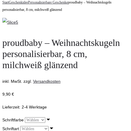
navigation
Start
Geschenkidee
Personalisierbare Geschenke
proudbaby – Weihnachtskugeln
–
Weihnachtskugeln
personalisierbar, 8 cm, milchweiß glänzend
Weihnachtselfenpuppe
personalisierbar,
Granpa
8
cm,
milchweiß
proudbaby – Weihnachtskugeln
matt
personalisierbar, 8 cm,
milchweiß glänzend
inkl. MwSt.
zzgl.
Versandkosten
9,90
€
Lieferzeit:
2-4 Werktage
Schriftfarbe
Schriftart