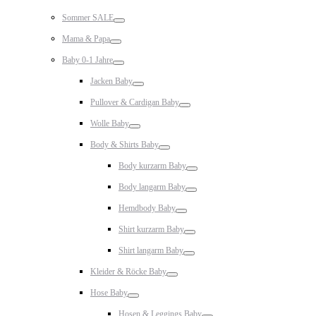
Toggle
Sommer SALE
Toggle
Mama & Papa
Toggle
Baby 0-1 Jahre
Toggle
Jacken Baby
Toggle
Pullover & Cardigan Baby
Toggle
Wolle Baby
Toggle
Body & Shirts Baby
Toggle
Body kurzarm Baby
Toggle
Body langarm Baby
Toggle
Hemdbody Baby
Toggle
Shirt kurzarm Baby
Toggle
Shirt langarm Baby
Toggle
Kleider & Röcke Baby
Toggle
Hose Baby
Toggle
Hosen & Leggings Baby