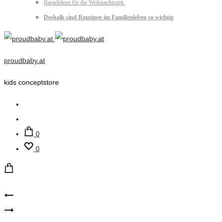
Bastelideen für die Weihnachtszeit.
Deshalb sind Routinen im Familienleben so wichtig
proudbaby.at
kids conceptstore
Suche
Account
0
0
Product
proudbaby
Fabelab
–