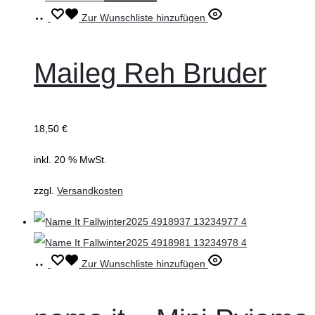
Weiterlesen
Zur Wunschliste hinzufügen
Maileg Reh Bruder
18,50
€
inkl. 20 % MwSt.
zzgl.
Versandkosten
Ausführung
Dieses
Zur Wunschliste hinzufügen
wählen
Produkt
weist