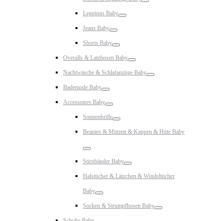
Toggle
Leggings Baby
Toggle
Jeans Baby
Toggle
Shorts Baby
Toggle
Overalls & Latzhosen Baby
Toggle
Nachtwäsche & Schlafanzüge Baby
Toggle
Bademode Baby
Toggle
Accessoires Baby
Toggle
Sonnenbrille
Toggle
Beanies & Mützen & Kappen & Hüte Baby
Toggle
Stirnbänder Baby
Toggle
Halstücher & Lätzchen & Windeltücher
Baby
Toggle
Socken & Strumpfhosen Baby
Toggle
Schuhe Baby