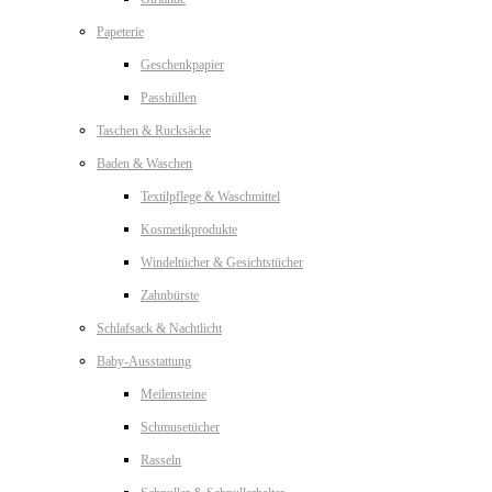
Papeterie
Geschenkpapier
Passhüllen
Taschen & Rucksäcke
Baden & Waschen
Textilpflege & Waschmittel
Kosmetikprodukte
Windeltücher & Gesichtstücher
Zahnbürste
Schlafsack & Nachtlicht
Baby-Ausstattung
Meilensteine
Schmusetücher
Rasseln