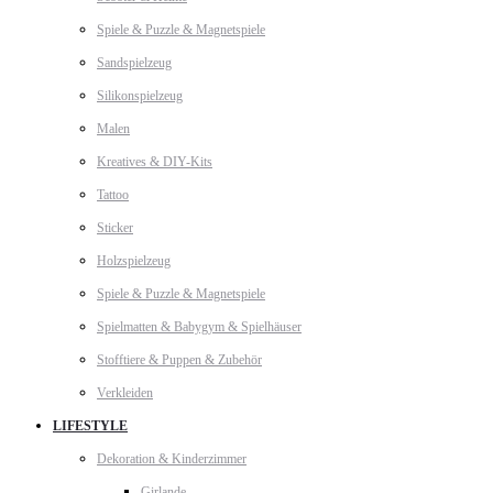
Spiele & Puzzle & Magnetspiele
Sandspielzeug
Silikonspielzeug
Malen
Kreatives & DIY-Kits
Tattoo
Sticker
Holzspielzeug
Spiele & Puzzle & Magnetspiele
Spielmatten & Babygym & Spielhäuser
Stofftiere & Puppen & Zubehör
Verkleiden
LIFESTYLE
Dekoration & Kinderzimmer
Girlande