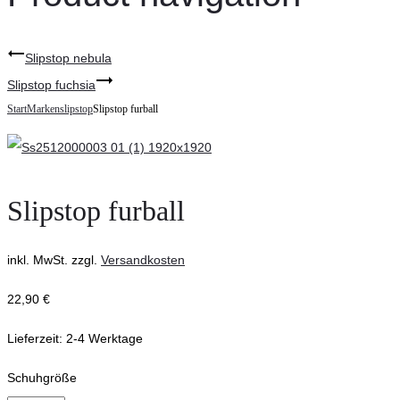
Slipstop nebula
Slipstop fuchsia
Start
Marken
slipstop
Slipstop furball
Slipstop furball
inkl. MwSt.
zzgl.
Versandkosten
22,90
€
Lieferzeit:
2-4 Werktage
Schuhgröße