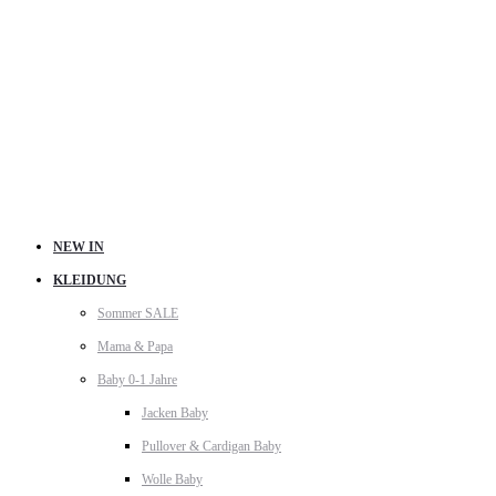
NEW IN
KLEIDUNG
Sommer SALE
Mama & Papa
Baby 0-1 Jahre
Jacken Baby
Pullover & Cardigan Baby
Wolle Baby