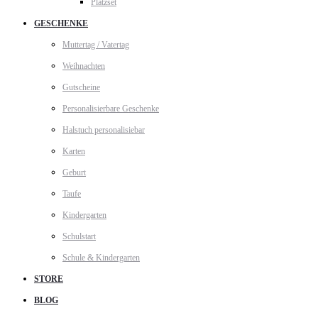
Platzset
GESCHENKE
Muttertag / Vatertag
Weihnachten
Gutscheine
Personalisierbare Geschenke
Halstuch personalisiebar
Karten
Geburt
Taufe
Kindergarten
Schulstart
Schule & Kindergarten
STORE
BLOG