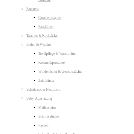
Papeterie
Geschenkpapier
Passhüllen
Taschen & Rucksäcke
Baden & Waschen
Textilpflege & Waschmittel
Kosmetikprodukte
Windeltücher & Gesichtstücher
Zahnbürste
Schlafsack & Nachtlicht
Baby-Ausstattung
Meilensteine
Schmusetücher
Rasseln