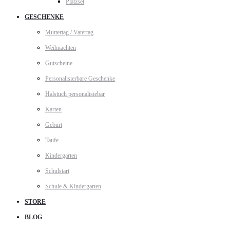
Platzset
GESCHENKE
Muttertag / Vatertag
Weihnachten
Gutscheine
Personalisierbare Geschenke
Halstuch personalisiebar
Karten
Geburt
Taufe
Kindergarten
Schulstart
Schule & Kindergarten
STORE
BLOG