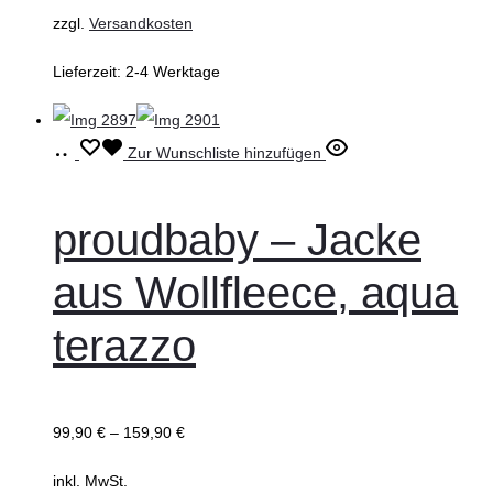
Produktseite
zzgl.
Versandkosten
gewählt
Lieferzeit:
2-4 Werktage
werden
Ausführung
Dieses
Zur Wunschliste hinzufügen
wählen
Produkt
weist
proudbaby – Jacke
mehrere
aus Wollfleece, aqua
Varianten
auf.
terazzo
Die
Optionen
können
99,90
€
–
159,90
€
auf
inkl. MwSt.
der