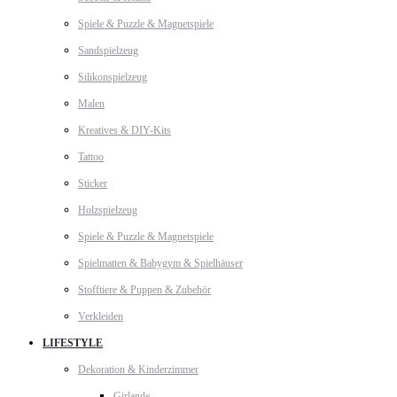
Spiele & Puzzle & Magnetspiele
Sandspielzeug
Silikonspielzeug
Malen
Kreatives & DIY-Kits
Tattoo
Sticker
Holzspielzeug
Spiele & Puzzle & Magnetspiele
Spielmatten & Babygym & Spielhäuser
Stofftiere & Puppen & Zubehör
Verkleiden
LIFESTYLE
Dekoration & Kinderzimmer
Girlande