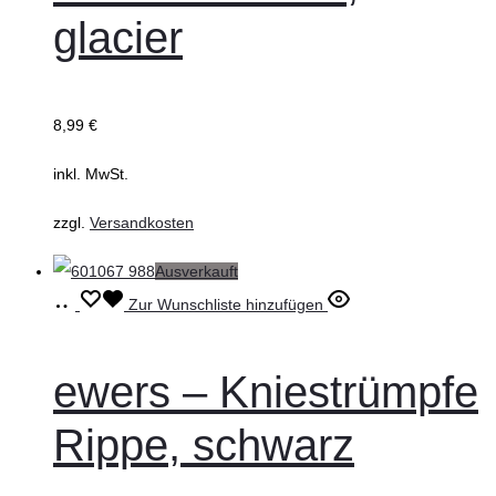
glacier
Varianten
auf.
Die
8,99
€
Optionen
können
inkl. MwSt.
auf
zzgl.
Versandkosten
der
Produktseite
Ausverkauft
gewählt
Ausführung
Dieses
Zur Wunschliste hinzufügen
werden
wählen
Produkt
weist
ewers – Kniestrümpfe
mehrere
Rippe, schwarz
Varianten
auf.