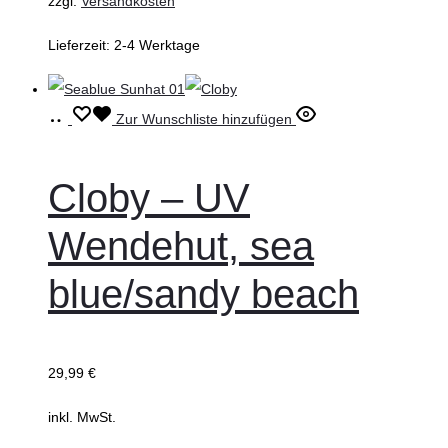
zzgl.
Versandkosten
gewählt
Lieferzeit:
2-4 Werktage
werden
Ausführung
Dieses
Zur Wunschliste hinzufügen
wählen
Produkt
weist
Cloby – UV
mehrere
Wendehut, sea
Varianten
auf.
blue/sandy beach
Die
Optionen
können
29,99
€
auf
inkl. MwSt.
der
Produktseite