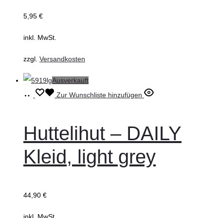
Die
5,95
€
Optionen
können
inkl. MwSt.
auf
zzgl.
Versandkosten
der
Produktseite
Ausverkauft
gewählt
Ausführung
Dieses
Zur Wunschliste hinzufügen
werden
wählen
Produkt
weist
Huttelihut – DAILY
mehrere
Kleid, light grey
Varianten
auf.
Die
44,90
€
Optionen
können
inkl. MwSt.