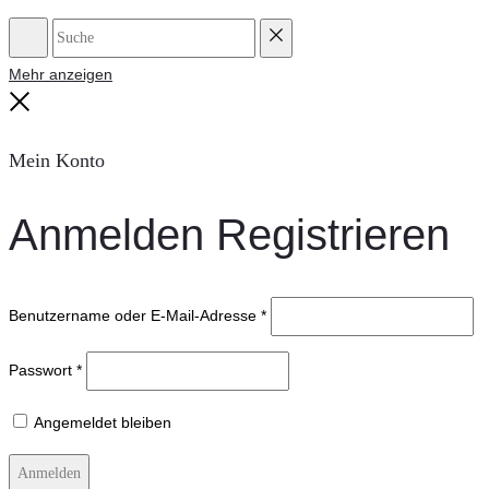
Suche
Reset
Mehr anzeigen
Close
Mein Konto
Anmelden
Registrieren
Benutzername oder E-Mail-Adresse
*
Passwort
*
Angemeldet bleiben
Anmelden