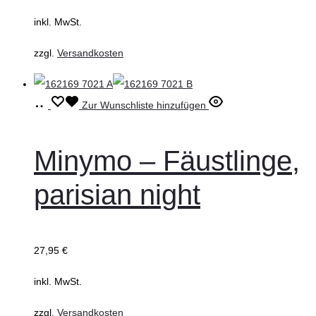
auf
inkl. MwSt.
der
Produktseite
zzgl.
Versandkosten
gewählt
werden
Ausführung
Dieses
Zur Wunschliste hinzufügen
wählen
Produkt
weist
Minymo – Fäustlinge,
mehrere
parisian night
Varianten
auf.
Die
27,95
€
Optionen
können
inkl. MwSt.
auf
zzgl.
Versandkosten
der