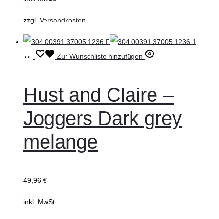
auf
zzgl.
Versandkosten
der
Produktseite
gewählt
Ausführung
Dieses
Zur Wunschliste hinzufügen
werden
wählen
Produkt
weist
Hust and Claire –
mehrere
Joggers Dark grey
Varianten
auf.
melange
Die
Optionen
können
49,96
€
auf
inkl. MwSt.
der
Produktseite