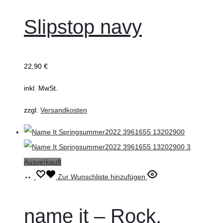
wählen
Produkt
weist
Slipstop navy
mehrere
Varianten
auf.
22,90
€
Die
inkl. MwSt.
Optionen
können
zzgl.
Versandkosten
auf
der
Produktseite
Ausverkauft
gewählt
Ausführung
Dieses
Zur Wunschliste hinzufügen
werden
wählen
Produkt
weist
name it – Rock,
mehrere