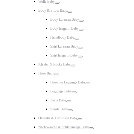
Wolle Baby
Toggle
Body & Shirts Baby
Toggle
Body kurzarm Baby
Toggle
Body langarm Baby
Toggle
Hemdbody Baby
Toggle
Shirt kurzarm Baby
Toggle
Shirt langarm Baby
Toggle
Kleider & Röcke Baby
Toggle
Hose Baby
Toggle
Hosen & Leggings Baby
Toggle
Leggings Baby
Toggle
Jeans Baby
Toggle
Shorts Baby
Toggle
Overalls & Latzhosen Baby
Toggle
Nachtwäsche & Schlafanzüge Baby
Toggle