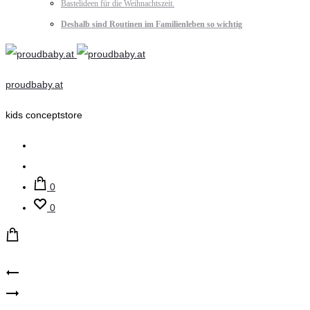
Bastelideen für die Weihnachtszeit.
Deshalb sind Routinen im Familienleben so wichtig
proudbaby.at
kids conceptstore
Suche
Account
0
0
Product
ewers
CeLaVi
–