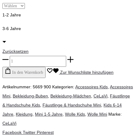
1-2 Jahre
3-6 Jahre
Zurücksetzen
CeLaVi
-
Zur Wunschliste hinzufügen
In den Warenkorb
Fäustlinge,
Artikelnummer:
5669 900
Kategorien:
Accessoires Kids
,
Accessoires
militärolive
Mini
,
Bekleidung-Buben
,
Bekleidung-Mädchen
,
CeLaVi
,
Fäustlinge
(2er
& Handschuhe Kids
,
Fäustlinge & Handschuhe Mini
,
Kids 6-14
Pack)
Jahre
,
Kleidung
,
Mini 1-5 Jahre
,
Wolle Kids
,
Wolle Mini
Marke:
Menge
CeLaVi
Teilen
Facebook
Twitter
Pinterest