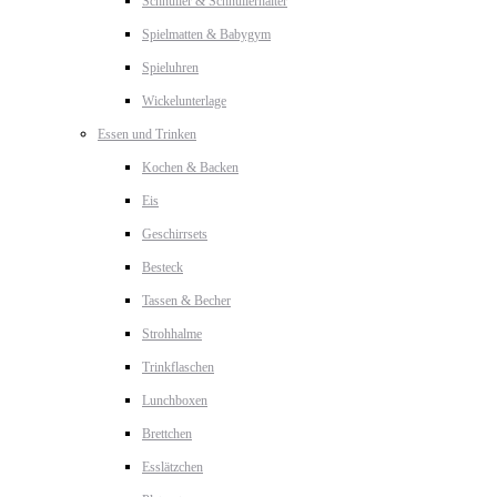
Schnuller & Schnullerhalter
Spielmatten & Babygym
Spieluhren
Wickelunterlage
Essen und Trinken
Kochen & Backen
Eis
Geschirrsets
Besteck
Tassen & Becher
Strohhalme
Trinkflaschen
Lunchboxen
Brettchen
Esslätzchen