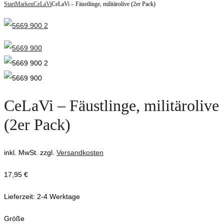
navigation
Start
Marken
CeLaVi
CeLaVi – Fäustlinge, militärolive (2er Pack)
–
Socken
Fäustlinge,
Eule/Blumen
misty
(3er
rose
Pack)
(2er
curry
Pack)
CeLaVi – Fäustlinge, militärolive
(2er Pack)
inkl. MwSt.
zzgl.
Versandkosten
17,95
€
Lieferzeit:
2-4 Werktage
Größe