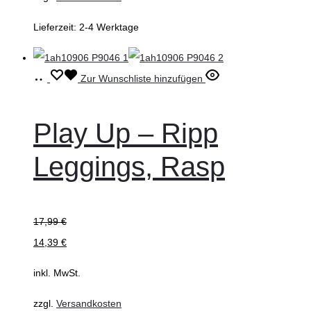
Produktseite
Lieferzeit:
2-4 Werktage
gewählt
werden
Ausführung
Dieses
Zur Wunschliste hinzufügen
wählen
Produkt
weist
Play Up – Ripp
mehrere
Leggings, Rasp
Varianten
auf.
Die
17,99
€
Optionen
14,39
€
können
auf
inkl. MwSt.
der
zzgl.
Versandkosten
Produktseite