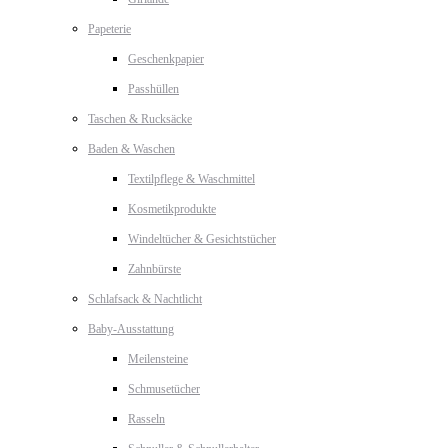
Papeterie
Geschenkpapier
Passhüllen
Taschen & Rucksäcke
Baden & Waschen
Textilpflege & Waschmittel
Kosmetikprodukte
Windeltücher & Gesichtstücher
Zahnbürste
Schlafsack & Nachtlicht
Baby-Ausstattung
Meilensteine
Schmusetücher
Rasseln