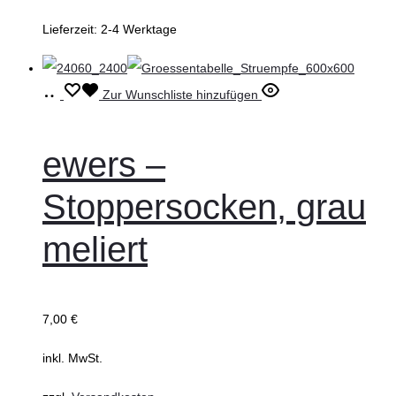
gewählt
Lieferzeit:
2-4 Werktage
werden
Ausführung
Dieses
Zur Wunschliste hinzufügen
wählen
Produkt
weist
ewers –
mehrere
Stoppersocken, grau
Varianten
auf.
meliert
Die
Optionen
können
7,00
€
auf
inkl. MwSt.
der
Produktseite