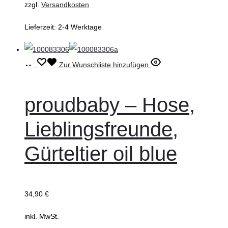
zzgl.
Versandkosten
gewählt
Lieferzeit:
2-4 Werktage
werden
Ausführung
Dieses
Zur Wunschliste hinzufügen
wählen
Produkt
weist
proudbaby – Hose,
mehrere
Lieblingsfreunde,
Varianten
auf.
Gürteltier oil blue
Die
Optionen
können
34,90
€
auf
inkl. MwSt.
der