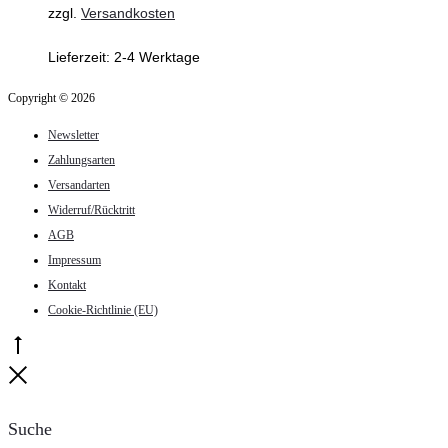
zzgl.
Versandkosten
gewählt
Lieferzeit:
2-4 Werktage
werden
Copyright © 2026
Newsletter
Zahlungsarten
Versandarten
Widerruf/Rücktritt
AGB
Impressum
Kontakt
Cookie-Richtlinie (EU)
Go
to
Close
top
Suche