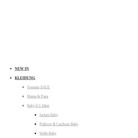
NEW IN
KLEIDUNG
Sommer SALE
Mama & Papa
Baby 0-1 Jahre
Jacken Baby
Pullover & Cardigan Baby
Wolle Baby