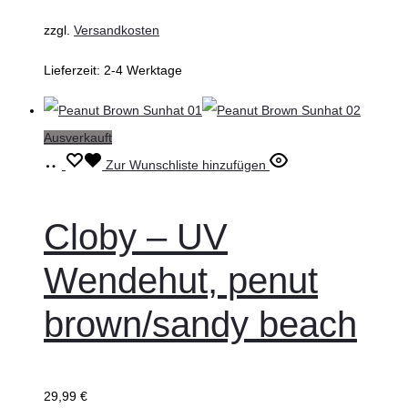
Produktseite
zzgl.
Versandkosten
gewählt
Lieferzeit:
2-4 Werktage
werden
Ausverkauft
Ausführung
Dieses
Zur Wunschliste hinzufügen
wählen
Produkt
weist
Cloby – UV
mehrere
Wendehut, penut
Varianten
auf.
brown/sandy beach
Die
Optionen
können
29,99
€