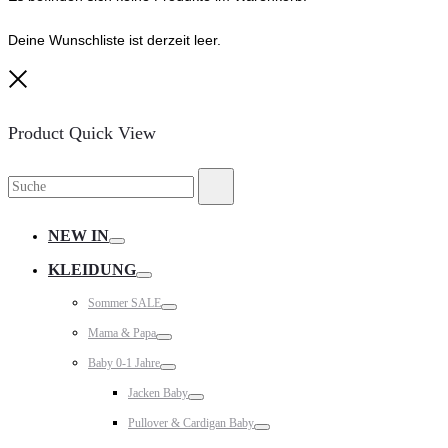
Deine Wunschliste ist derzeit leer.
Close
Product Quick View
Suche
Suche
nach:
NEW IN
Toggle
KLEIDUNG
Toggle
Sommer SALE
Toggle
Mama & Papa
Toggle
Baby 0-1 Jahre
Toggle
Jacken Baby
Toggle
Pullover & Cardigan Baby
Toggle