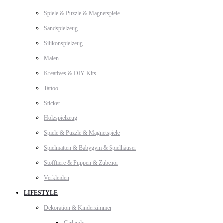
Spiele & Puzzle & Magnetspiele
Sandspielzeug
Silikonspielzeug
Malen
Kreatives & DIY-Kits
Tattoo
Sticker
Holzspielzeug
Spiele & Puzzle & Magnetspiele
Spielmatten & Babygym & Spielhäuser
Stofftiere & Puppen & Zubehör
Verkleiden
LIFESTYLE
Dekoration & Kinderzimmer
Girlande