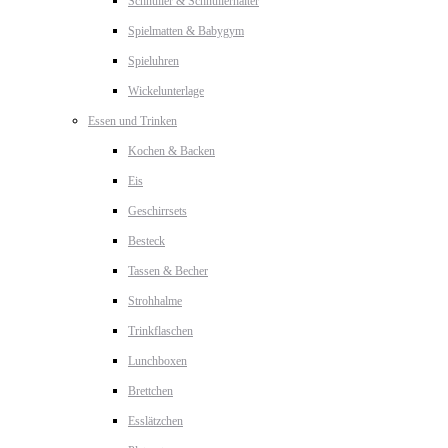
Schnuller & Schnullerhalter
Spielmatten & Babygym
Spieluhren
Wickelunterlage
Essen und Trinken
Kochen & Backen
Eis
Geschirrsets
Besteck
Tassen & Becher
Strohhalme
Trinkflaschen
Lunchboxen
Brettchen
Esslätzchen