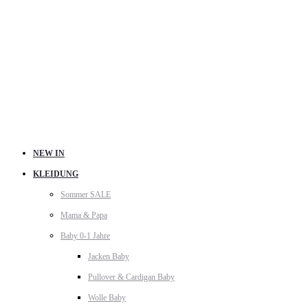
NEW IN
KLEIDUNG
Sommer SALE
Mama & Papa
Baby 0-1 Jahre
Jacken Baby
Pullover & Cardigan Baby
Wolle Baby