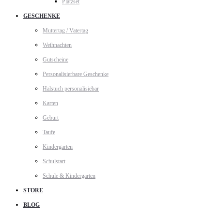
Platzset
GESCHENKE
Muttertag / Vatertag
Weihnachten
Gutscheine
Personalisierbare Geschenke
Halstuch personalisiebar
Karten
Geburt
Taufe
Kindergarten
Schulstart
Schule & Kindergarten
STORE
BLOG