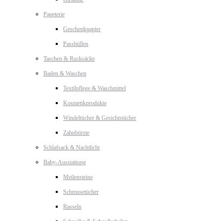
Papeterie
Geschenkpapier
Passhüllen
Taschen & Rucksäcke
Baden & Waschen
Textilpflege & Waschmittel
Kosmetikprodukte
Windeltücher & Gesichtstücher
Zahnbürste
Schlafsack & Nachtlicht
Baby-Ausstattung
Meilensteine
Schmusetücher
Rasseln