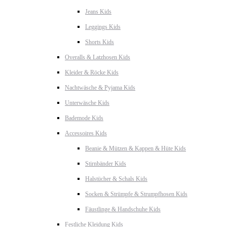
Jeans Kids
Leggings Kids
Shorts Kids
Overalls & Latzhosen Kids
Kleider & Röcke Kids
Nachtwäsche & Pyjama Kids
Unterwäsche Kids
Bademode Kids
Accessoires Kids
Beanie & Mützen & Kappen & Hüte Kids
Stirnbänder Kids
Halstücher & Schals Kids
Socken & Strümpfe & Strumpfhosen Kids
Fäustlinge & Handschuhe Kids
Festliche Kleidung Kids