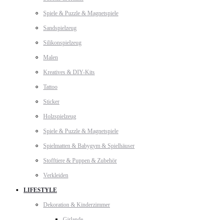
Spiele & Puzzle & Magnetspiele
Sandspielzeug
Silikonspielzeug
Malen
Kreatives & DIY-Kits
Tattoo
Sticker
Holzspielzeug
Spiele & Puzzle & Magnetspiele
Spielmatten & Babygym & Spielhäuser
Stofftiere & Puppen & Zubehör
Verkleiden
LIFESTYLE
Dekoration & Kinderzimmer
Girlande