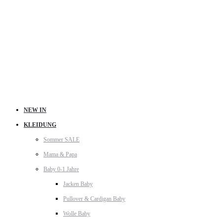
NEW IN
KLEIDUNG
Sommer SALE
Mama & Papa
Baby 0-1 Jahre
Jacken Baby
Pullover & Cardigan Baby
Wolle Baby